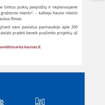
e šimtus puikių pavyzdžių ir neplanuojame
dar gražesnio miesto“, – kalbėjo Kauno miesto
aulius Rimas.
jinant savo pastatus pasinaudojo apie 200
aisiais pradėti beveik pusšimtis projektų už
aveldotvarka.kaunas.lt
.