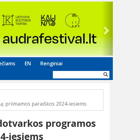
Next
ečiams
EN
Renginiai
Paieškos
forma
ą: priimamos paraiškos 2024-iesiems
ldotvarkos programos
4-iesiems