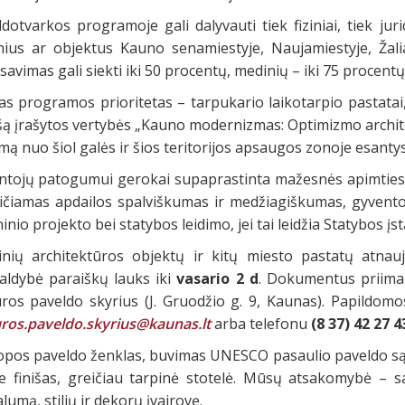
dotvarkos programoje gali dalyvauti tiek fiziniai, tiek ju
inius ar objektus Kauno senamiestyje, Naujamiestyje, Žali
savimas gali siekti iki 50 procentų, medinių – iki 75 procentų
as programos prioritetas – tarpukario laikotarpio pastata
ą įrašytos vertybės „Kauno modernizmas: Optimizmo architek
ą nuo šiol galės ir šios teritorijos apsaugos zonoje esantys
ntojų patogumui gerokai supaprastinta mažesnės apimties d
ičiamas apdailos spalviškumas ir medžiagiškumas, gyventoj
inio projekto bei statybos leidimo, jei tai leidžia Statybos įs
rinių architektūros objektų ir kitų miesto pastatų atnau
valdybė paraiškų lauks iki
vasario 2 d
. Dokumentus priima 
ūros paveldo skyrius (J. Gruodžio g. 9, Kaunas). Papildomos
uros.paveldo.skyrius@kaunas.lt
arba telefonu
(8 37) 42 27 4
opos paveldo ženklas, buvimas UNESCO pasaulio paveldo sąra
e finišas, greičiau tarpinė stotelė. Mūsų atsakomybė – sau
lumą, stilių ir dekorų įvairovę.