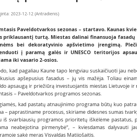
jinta: 2023-12-12 (Antradienis)
mtasis Paveldotvarkos sezonas – startavo. Kaunas kvie
s priklausantį turtą.
Miestas dalinai finansuoja fasadų
mėms bei dekoratyvinio apšvietimo įrengimą. Ple
enduoti į paramą galės ir UNESCO teritorijos apsa
iama iki vasario 2-osios.
odo, kad pagaliau Kaune tapo lengviau suskaičiuoti jau nebe
likusius apšepusius fasadus – jų vis mažėja. Toliau einam
do apsaugą ir priežiūrą investuojantis miestas Lietuvoje ir n
mtasis – Paveldotvarkos programos sezonas.
giamės, kad pastatų atnaujinimo programa būtų kuo patrauk
ma – paprastiname procesus, skiriame didesnes sumas tvarkyb
u iš svarbiausių programos prioritetų iškėlėme pastatus, 
iama neabejotina pirmenybė“, – kviesdamas dalyvauti ja
ramoje sakė meras Visvaldas Matijošaitis.