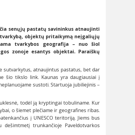
čia senųjų pastatų savininkus atnaujinti
 tvarkybą, objektų pritaikymą neįgaliųjų
čiama tvarkybos geografija –
nuo šiol
ugos zonoje esantys objektai
. Paraiškų
 sutvarkytus, atnaujintus pastatus, bet dar
e šio tikslo link. Kaunas yra daugiausiai į
eplanuojame sustoti. Startuoja jubiliejinis –
lesnė, todėl ją kryptingai tobuliname. Kur
ai, o šiemet plečiame ir geografines ribas.
patenkančius į UNESCO teritoriją. Jiems bus
u dešimtmetį trunkančioje Paveldotvarkos