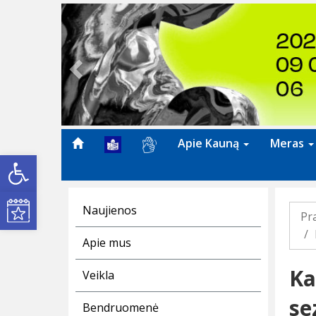
Previous
Apie Kauną
Meras
Open toolbar
Kultūros renginiai
Naujienos
Pr
Apie mus
Ka
Veikla
se
Bendruomenė