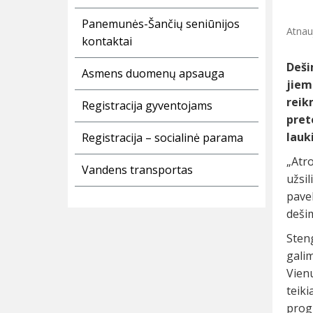
Panemunės-Šančių seniūnijos
Atnau
kontaktai
Deši
Asmens duomenų apsauga
jiem
reik
Registracija gyventojams
pret
lauk
Registracija – socialinė parama
„Atr
Vandens transportas
užsi
pavel
deši
Sten
gali
Vien
teik
prog