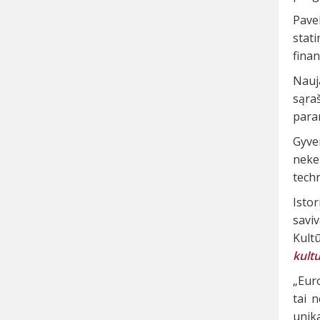
Pavel
stat
finan
Nauj
sąraš
param
Gyve
neke
techn
Isto
savi
Kult
kult
„Eur
tai n
unika