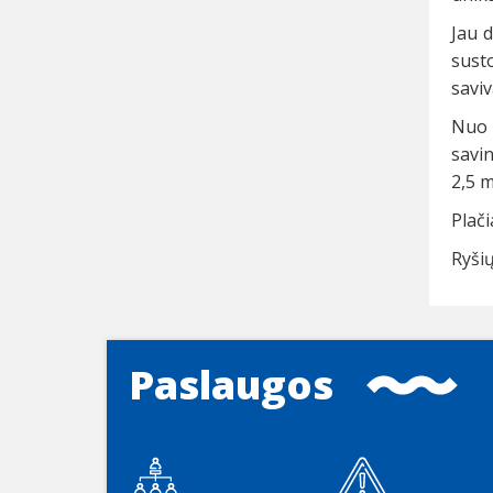
Jau 
susto
saviv
Nuo 
savin
2,5 m
Plač
Ryši
Paslaugos