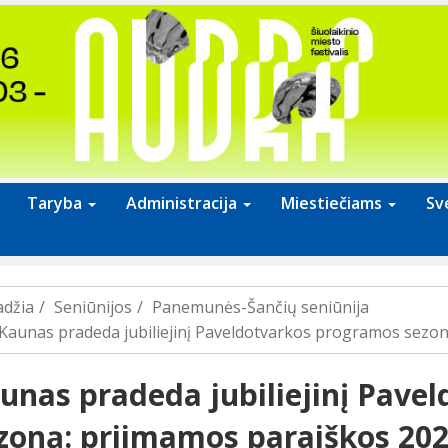
Taryba
Administracija
Miestiečiams
Sv
adžia
Seniūnijos
Panemunės-Šančių seniūnija
Kaunas pradeda jubiliejinį Paveldotvarkos programos sezon
unas pradeda jubiliejinį Pave
zoną: priimamos paraiškos 202