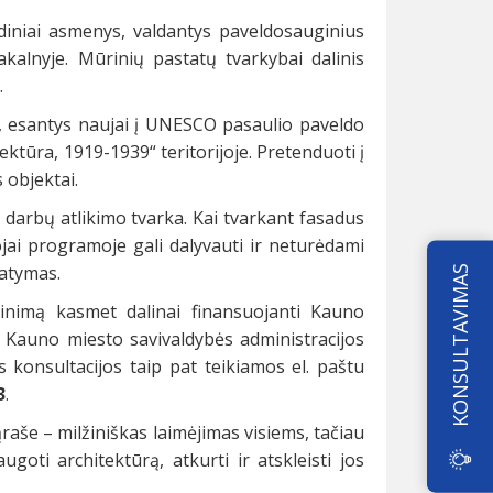
ridiniai asmenys, valdantys paveldosauginius
akalnyje. Mūrinių pastatų tvarkybai dalinis
.
i, esantys naujai į UNESCO pasaulio paveldo
tūra, 1919-1939“ teritorijoje. Pretenduoti į
 objektai.
arbų atlikimo tvarka. Kai tvarkant fasadus
ai programoje gali dalyvauti ir neturėdami
tatymas.
KONSULTAVIMAS
jinimą kasmet dalinai finansuojanti Kauno
Kauno miesto savivaldybės administracijos
 konsultacijos taip pat teikiamos el. paštu
3
.
še – milžiniškas laimėjimas visiems, tačiau
goti architektūrą, atkurti ir atskleisti jos