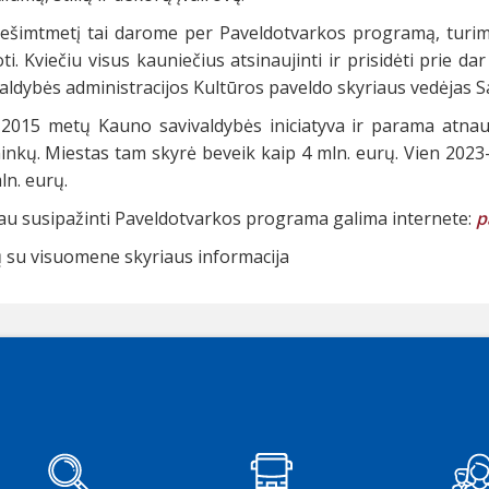
dešimtmetį tai darome per Paveldotvarkos programą, turim
ti. Kviečiu visus kauniečius atsinaujinti ir prisidėti prie 
aldybės administracijos Kultūros paveldo skyriaus vedėjas S
2015 metų Kauno savivaldybės iniciatyva ir parama atnau
inkų. Miestas tam skyrė beveik kaip 4 mln. eurų. Vien 2023-
ln. eurų.
iau susipažinti Paveldotvarkos programa galima internete:
p
ų su visuomene skyriaus informacija