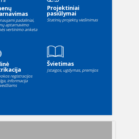
Projektiniai
menų
pasiūlymai
arnavimas
Statinių projektų viešinimas
naujami padaliniai,
nų aptarnavimo
ės vertinimo anketa
Švietimas
linė
rikacija
Įstaigos, ugdymas, premijos
okos registracijos
lga, informacija
vedžiams