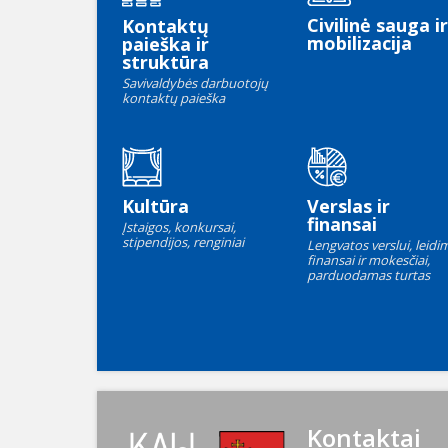
Civilinė sauga ir
Kontaktų
mobilizacija
paieška ir
struktūra
Savivaldybės darbuotojų
kontaktų paieška
Kultūra
Verslas ir
finansai
Įstaigos, konkursai,
stipendijos, renginiai
Lengvatos verslui, leidim
finansai ir mokesčiai,
parduodamas turtas
Kontaktai