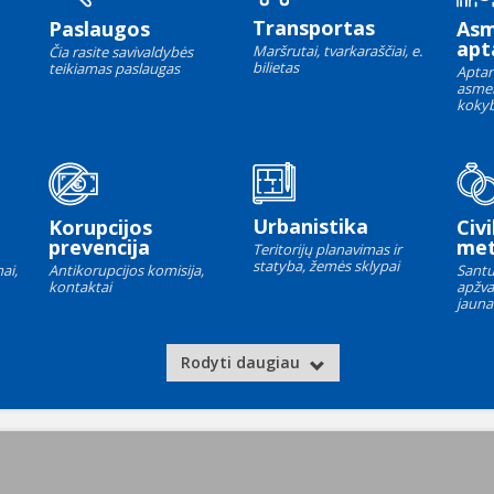
Transportas
Paslaugos
As
apt
Maršrutai, tvarkaraščiai, e.
Čia rasite savivaldybės
bilietas
teikiamas paslaugas
Aptar
asme
kokyb
Urbanistika
Korupcijos
Civi
prevencija
met
Teritorijų planavimas ir
statyba, žemės sklypai
ai,
Antikorupcijos komisija,
Santu
kontaktai
apžva
jauna
Rodyti daugiau