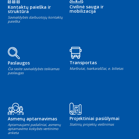
Civilinė sauga ir
Kontaktų paieška ir
mobilizacija
struktūra
Savivaldybės darbuotojų kontaktų
paieška
Transportas
Paslaugos
Maršrutai, tvarkaraščiai, e. bilietas
Čia rasite savivaldybės teikiamas
paslaugas
Projektiniai pasiūlymai
Asmenų aptarnavimas
Statinių projektų viešinimas
Aptarnaujami padaliniai, asmenų
aptarnavimo kokybės vertinimo
anketa