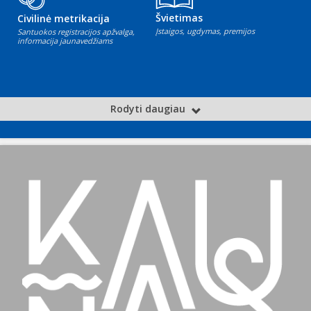
Švietimas
Civilinė metrikacija
Įstaigos, ugdymas, premijos
Santuokos registracijos apžvalga,
informacija jaunavedžiams
Rodyti daugiau