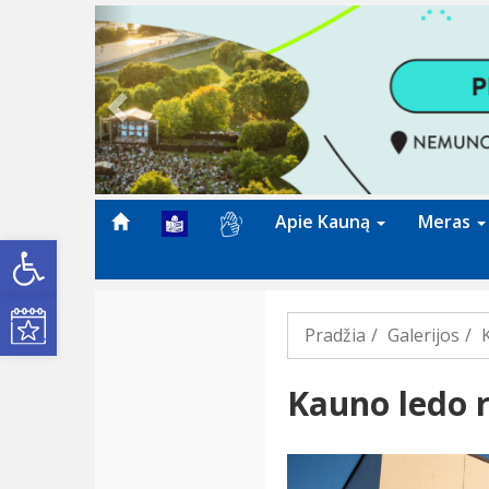
Previous
Apie Kauną
Meras
Open toolbar
Kultūros renginiai
Pradžia
Galerijos
Kauno ledo 