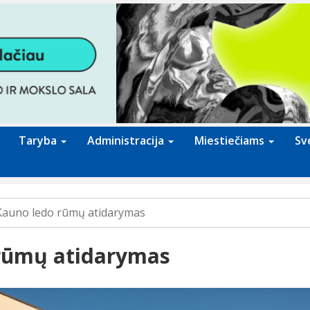
Taryba
Administracija
Miestiečiams
Sv
Kauno ledo rūmų atidarymas
rūmų atidarymas