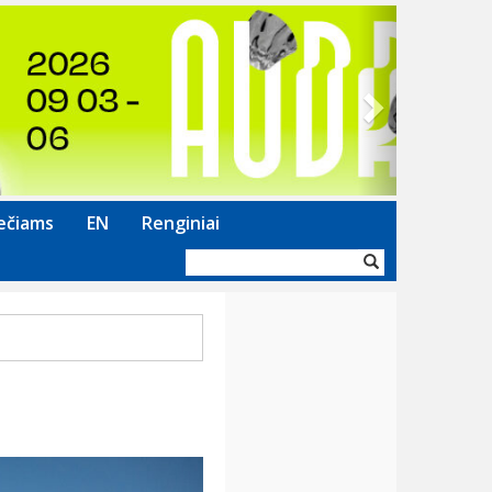
Next
ečiams
EN
Renginiai
Paieškos
forma