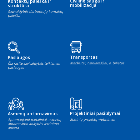
Civilinė sauga ir
Kontaktų paieška ir
mobilizacija
struktūra
Savivaldybės darbuotojų kontaktų
paieška
Transportas
Paslaugos
Maršrutai, tvarkaraščiai, e. bilietas
Čia rasite savivaldybės teikiamas
paslaugas
Projektiniai pasiūlymai
Asmenų aptarnavimas
Statinių projektų viešinimas
Aptarnaujami padaliniai, asmenų
aptarnavimo kokybės vertinimo
anketa