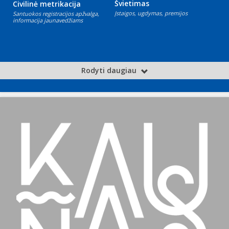
Švietimas
Civilinė metrikacija
Įstaigos, ugdymas, premijos
Santuokos registracijos apžvalga,
informacija jaunavedžiams
Rodyti daugiau