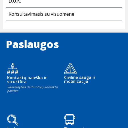
D.U.K.
Konsultavimasis su visuomene
Paslaugos
Civilinė sauga ir
Kontaktų paieška ir
mobilizacija
struktūra
Savivaldybės darbuotojų kontaktų
paieška