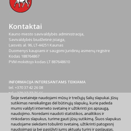
Kontaktai
Kauno miesto savivaldybės administracija,
Savivaldybės biudžetinė įstaiga,
Laisvės al. 96, LT-44251 Kaunas
Duomenys kaupiami ir saugomi Juridinių asmenų registre
Kodas
188764867
PVM mokėtojo kodas
LT 887648610
INFORMACIJA INTERESANTAMS TEIKIAMA
tel. +370 37 42 26 08
tel. +370 37 77 76 66
Šioje svetainėje naudojami mūsų ir trečiųjų šalių slapukai. Jūsų
tel. +370 660 07000
sutikimas nereikalingas dėl būtinųjų slapukų, kurie padeda
el. p.
info@kaunas.lt
mums valdyti interneto svetainę ir užtikrinti jos apsaugą,
naudojimo. Norėdami naudoti statistikos, analitikos ir
rinkodaros slapukus, turime gauti jūsų sutikimą. Šiuos slapukus
naudojame siekdami tobulinti svetainę, užtikrinti patogesnį
naudojimąsi ja bei pasiūlyti jums aktualų turinį ir paslaugas.