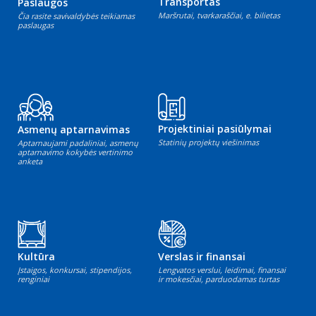
Transportas
Paslaugos
Maršrutai, tvarkaraščiai, e. bilietas
Čia rasite savivaldybės teikiamas
paslaugas
Projektiniai pasiūlymai
Asmenų aptarnavimas
Statinių projektų viešinimas
Aptarnaujami padaliniai, asmenų
aptarnavimo kokybės vertinimo
anketa
Kultūra
Verslas ir finansai
Įstaigos, konkursai, stipendijos,
Lengvatos verslui, leidimai, finansai
renginiai
ir mokesčiai, parduodamas turtas