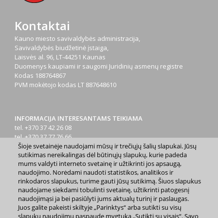
Kontaktai
Kauno miesto savivaldybės administracija,
Savivaldybės biudžetinė įstaiga,
Laisvės al. 96, LT-44251 Kaunas
Duomenys kaupiami ir saugomi Juridinių asmenų registre
Kodas
188764867
PVM mokėtojo kodas
LT 887648610
INFORMACIJA INTERESANTAMS TEIKIAMA
tel. +370 37 42 26 08
tel. +370 37 77 76 66
Šioje svetainėje naudojami mūsų ir trečiųjų šalių slapukai. Jūsų
tel. +370 660 07000
sutikimas nereikalingas dėl būtinųjų slapukų, kurie padeda
el. p.
info@kaunas.lt
mums valdyti interneto svetainę ir užtikrinti jos apsaugą,
naudojimo. Norėdami naudoti statistikos, analitikos ir
rinkodaros slapukus, turime gauti jūsų sutikimą. Šiuos slapukus
naudojame siekdami tobulinti svetainę, užtikrinti patogesnį
naudojimąsi ja bei pasiūlyti jums aktualų turinį ir paslaugas.
Juos galite pakeisti skiltyje „Parinktys“ arba sutikti su visų
2023 m. Kauno miesto savivaldybė. Kopijuoti ir platinti
slapukų naudojimu paspaudę mygtuką „Sutikti su visais“. Savo