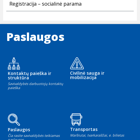
Registracija – socialinė parama
Paslaugos
Civilinė sauga ir
Kontaktų paieška ir
mobilizacija
struktūra
Savivaldybės darbuotojų kontaktų
paieška
Transportas
Paslaugos
Maršrutai, tvarkaraščiai, e. bilietas
Čia rasite savivaldybės teikiamas
paslaugas