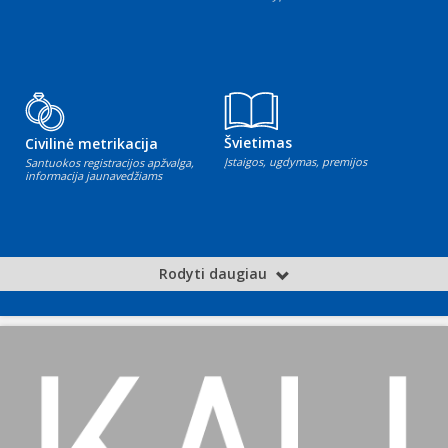
Švietimas
Civilinė metrikacija
Įstaigos, ugdymas, premijos
Santuokos registracijos apžvalga,
informacija jaunavedžiams
Rodyti daugiau