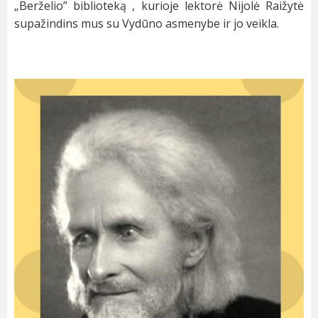
„Berželio” biblioteką , kurioje lektorė Nijolė Raižytė
supažindins mus su Vydūno asmenybe ir jo veikla.