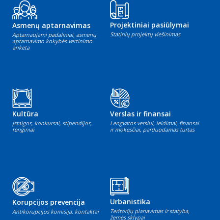
Projektiniai pasiūlymai
Asmenų aptarnavimas
Statinių projektų viešinimas
Aptarnaujami padaliniai, asmenų
aptarnavimo kokybės vertinimo
anketa
Kultūra
Verslas ir finansai
Įstaigos, konkursai, stipendijos,
Lengvatos verslui, leidimai, finansai
renginiai
ir mokesčiai, parduodamas turtas
Urbanistika
Korupcijos prevencija
Teritorijų planavimas ir statyba,
Antikorupcijos komisija, kontaktai
žemės sklypai