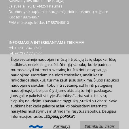
Savivaldybės biudžetinė įstaiga,
Laisvės al. 96, LT-44251 Kaunas
Duomenys kaupiami ir saugomi Juridinių asmenų registre
Kodas
188764867
PVM mokėtojo kodas
LT 887648610
INFORMACIJA INTERESANTAMS TEIKIAMA
tel. +370 37 42 26 08
tel. +370 37 77 76 66
tel. +370 660 07000
Šioje svetainėje naudojami mūsų ir trečiųjų šalių slapukai. Jūsų
el. p.
info@kaunas.lt
sutikimas nereikalingas dėl būtinųjų slapukų, kurie padeda
mums valdyti interneto svetainę ir užtikrinti jos apsaugą,
naudojimo. Norėdami naudoti statistikos, analitikos ir
rinkodaros slapukus, turime gauti jūsų sutikimą. Šiuos slapukus
naudojame siekdami tobulinti svetainę, užtikrinti patogesnį
naudojimąsi ja bei pasiūlyti jums aktualų turinį ir paslaugas.
Juos galite pakeisti skiltyje „Parinktys“ arba sutikti su visų
2023 m. Kauno miesto savivaldybė. Kopijuoti ir platinti
slapukų naudojimu paspaudę mygtuką „Sutikti su visais“. Savo
www.kaunas.lt skelbiamą informaciją be autorių sutikimo draudžiama.
sutikimą bet kada galėsite atšaukti pakeisdami interneto
|
Svetainės žemėlapis »
naršyklės nustatymus ir ištrindami įrašytus slapukus. Daugiau
informacijos rasite:
„Slapukų politika“
.
Parinktys
Sutinku su visais