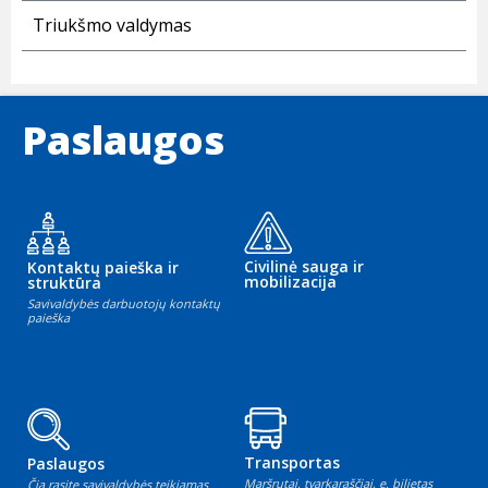
Triukšmo valdymas
Paslaugos
Civilinė sauga ir
Kontaktų paieška ir
mobilizacija
struktūra
Savivaldybės darbuotojų kontaktų
paieška
Transportas
Paslaugos
Maršrutai, tvarkaraščiai, e. bilietas
Čia rasite savivaldybės teikiamas