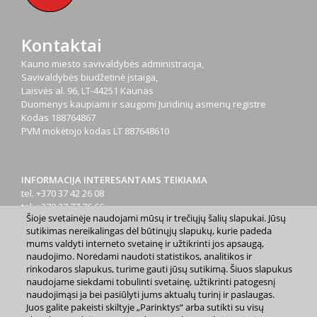
Kontaktai
Kauno miesto savivaldybės administracija,
Savivaldybės biudžetinė įstaiga,
Laisvės al. 96, LT-44251 Kaunas
Duomenys kaupiami ir saugomi Juridinių asmenų registre
Kodas
188764867
PVM mokėtojo kodas
LT 887648610
INFORMACIJA INTERESANTAMS TEIKIAMA
tel. +370 37 42 26 08
tel. +370 37 77 76 66
Šioje svetainėje naudojami mūsų ir trečiųjų šalių slapukai. Jūsų
tel. +370 660 07000
sutikimas nereikalingas dėl būtinųjų slapukų, kurie padeda
el. p.
info@kaunas.lt
mums valdyti interneto svetainę ir užtikrinti jos apsaugą,
naudojimo. Norėdami naudoti statistikos, analitikos ir
rinkodaros slapukus, turime gauti jūsų sutikimą. Šiuos slapukus
naudojame siekdami tobulinti svetainę, užtikrinti patogesnį
naudojimąsi ja bei pasiūlyti jums aktualų turinį ir paslaugas.
Juos galite pakeisti skiltyje „Parinktys“ arba sutikti su visų