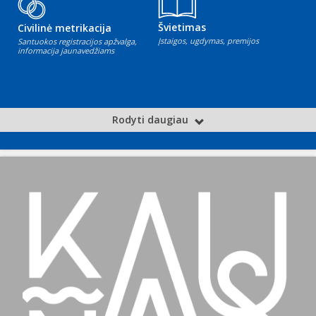
Švietimas
Civilinė metrikacija
Įstaigos, ugdymas, premijos
Santuokos registracijos apžvalga,
informacija jaunavedžiams
Rodyti daugiau