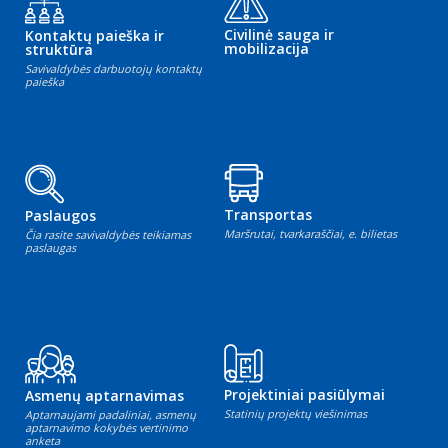
Civilinė sauga ir
Kontaktų paieška ir
mobilizacija
struktūra
Savivaldybės darbuotojų kontaktų
paieška
Transportas
Paslaugos
Maršrutai, tvarkaraščiai, e. bilietas
Čia rasite savivaldybės teikiamas
paslaugas
Projektiniai pasiūlymai
Asmenų aptarnavimas
Statinių projektų viešinimas
Aptarnaujami padaliniai, asmenų
aptarnavimo kokybės vertinimo
anketa