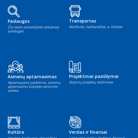
Transportas
Paslaugos
Maršrutai, tvarkaraščiai, e. bilietas
Čia rasite savivaldybės teikiamas
paslaugas
Projektiniai pasiūlymai
Asmenų aptarnavimas
Statinių projektų viešinimas
Aptarnaujami padaliniai, asmenų
aptarnavimo kokybės vertinimo
anketa
Kultūra
Verslas ir finansai
Įstaigos, konkursai, stipendijos,
Lengvatos verslui, leidimai, finansai