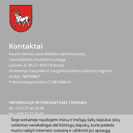
Kontaktai
Kauno miesto savivaldybės administracija,
Savivaldybės biudžetinė įstaiga,
Laisvės al. 96, LT-44251 Kaunas
Duomenys kaupiami ir saugomi Juridinių asmenų registre
Kodas
188764867
PVM mokėtojo kodas
LT 887648610
INFORMACIJA INTERESANTAMS TEIKIAMA
tel. +370 37 42 26 08
tel. +370 37 77 76 66
tel. +370 660 07000
Šioje svetainėje naudojami mūsų ir trečiųjų šalių slapukai. Jūsų
sutikimas nereikalingas dėl būtinųjų slapukų, kurie padeda
el. p.
info@kaunas.lt
mums valdyti interneto svetainę ir užtikrinti jos apsaugą,