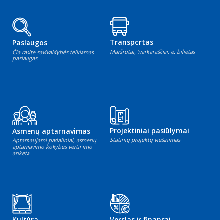
Transportas
Paslaugos
Maršrutai, tvarkaraščiai, e. bilietas
Čia rasite savivaldybės teikiamas
paslaugas
Projektiniai pasiūlymai
Asmenų aptarnavimas
Statinių projektų viešinimas
Aptarnaujami padaliniai, asmenų
aptarnavimo kokybės vertinimo
anketa
Kultūra
Verslas ir finansai