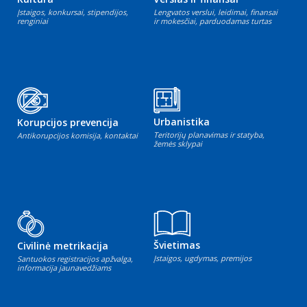
Įstaigos, konkursai, stipendijos,
Lengvatos verslui, leidimai, finansai
renginiai
ir mokesčiai, parduodamas turtas
Urbanistika
Korupcijos prevencija
Teritorijų planavimas ir statyba,
Antikorupcijos komisija, kontaktai
žemės sklypai
Švietimas
Civilinė metrikacija
Įstaigos, ugdymas, premijos
Santuokos registracijos apžvalga,
informacija jaunavedžiams