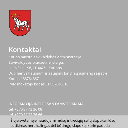
Kontaktai
Kauno miesto savivaldybės administracija,
Savivaldybės biudžetinė įstaiga,
Laisvės al. 96, LT-44251 Kaunas
Duomenys kaupiami ir saugomi Juridinių asmenų registre
Kodas
188764867
PVM mokėtojo kodas
LT 887648610
INFORMACIJA INTERESANTAMS TEIKIAMA
tel. +370 37 42 26 08
tel. +370 37 77 76 66
tel. +370 660 07000
Šioje svetainėje naudojami mūsų ir trečiųjų šalių slapukai. Jūsų
sutikimas nereikalingas dėl būtinųjų slapukų, kurie padeda
el. p.
info@kaunas.lt