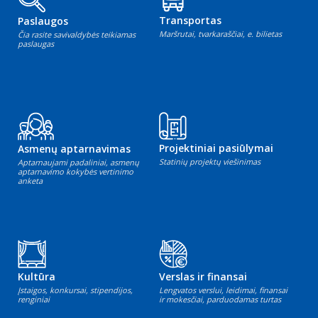
Transportas
Paslaugos
Maršrutai, tvarkaraščiai, e. bilietas
Čia rasite savivaldybės teikiamas
paslaugas
Projektiniai pasiūlymai
Asmenų aptarnavimas
Statinių projektų viešinimas
Aptarnaujami padaliniai, asmenų
aptarnavimo kokybės vertinimo
anketa
Kultūra
Verslas ir finansai
Įstaigos, konkursai, stipendijos,
Lengvatos verslui, leidimai, finansai
renginiai
ir mokesčiai, parduodamas turtas