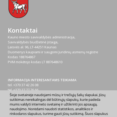
Kontaktai
Kauno miesto savivaldybės administracija,
Savivaldybės biudžetinė įstaiga,
Laisvės al. 96, LT-44251 Kaunas
Duomenys kaupiami ir saugomi Juridinių asmenų registre
Kodas
188764867
PVM mokėtojo kodas
LT 887648610
INFORMACIJA INTERESANTAMS TEIKIAMA
tel. +370 37 42 26 08
tel. +370 37 77 76 66
Šioje svetainėje naudojami mūsų ir trečiųjų šalių slapukai. Jūsų
tel. +370 660 07000
sutikimas nereikalingas dėl būtinųjų slapukų, kurie padeda
el. p.
info@kaunas.lt
mums valdyti interneto svetainę ir užtikrinti jos apsaugą,
naudojimo. Norėdami naudoti statistikos, analitikos ir
rinkodaros slapukus, turime gauti jūsų sutikimą. Šiuos slapukus