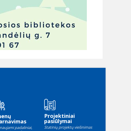
Projektiniai
menų
pasiūlymai
arnavimas
Statinių projektų viešinimas
naujami padaliniai,