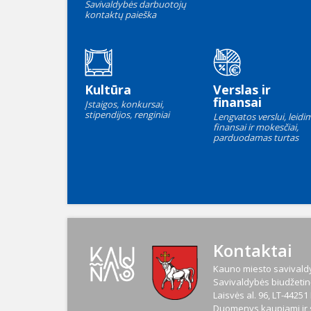
Savivaldybės darbuotojų
kontaktų paieška
Kultūra
Verslas ir
finansai
Įstaigos, konkursai,
stipendijos, renginiai
Lengvatos verslui, leidim
finansai ir mokesčiai,
parduodamas turtas
Kontaktai
Kauno miesto savivaldy
Savivaldybės biudžetinė
Laisvės al. 96, LT-4425
Duomenys kaupiami ir s