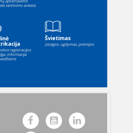
nų aptarnavimo
ės vertinimo anketa
Švietimas
linė
rikacija
Įstaigos, ugdymas, premijos
okos registracijos
lga, informacija
vedžiams