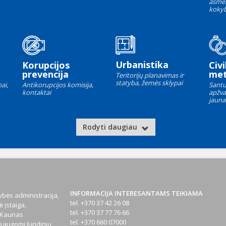
asme
kokyb
Urbanistika
Korupcijos
Civi
prevencija
met
Teritorijų planavimas ir
statyba, žemės sklypai
ai,
Antikorupcijos komisija,
Santu
kontaktai
apžva
jauna
Rodyti daugiau
INFORMACIJA INTERESANTAMS TEIKIAMA
bės administracija,
tel. +370 37 42 26 08
 įstaiga,
tel. +370 37 77 76 66
1 Kaunas
tel. +370 660 07000
augomi Juridinių