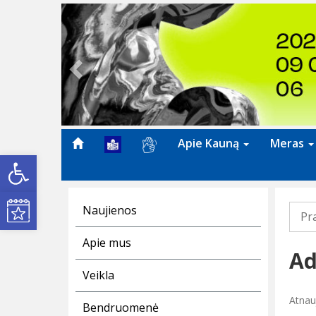
Previous
Apie Kauną
Meras
Open toolbar
Kultūros renginiai
Naujienos
Pr
Apie mus
Ad
Veikla
Atnau
Bendruomenė