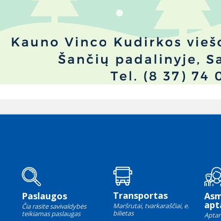
Transportas
Paslaugos
As
apt
Maršrutai, tvarkaraščiai, e.
Čia rasite savivaldybės
bilietas
teikiamas paslaugas
Aptar