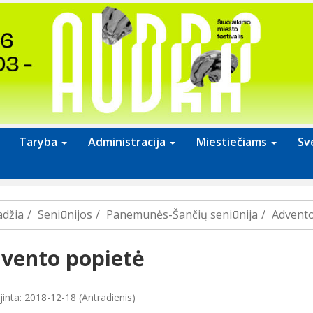
Taryba
Administracija
Miestiečiams
Sv
adžia
Seniūnijos
Panemunės-Šančių seniūnija
Advento
vento popietė
jinta: 2018-12-18 (Antradienis)