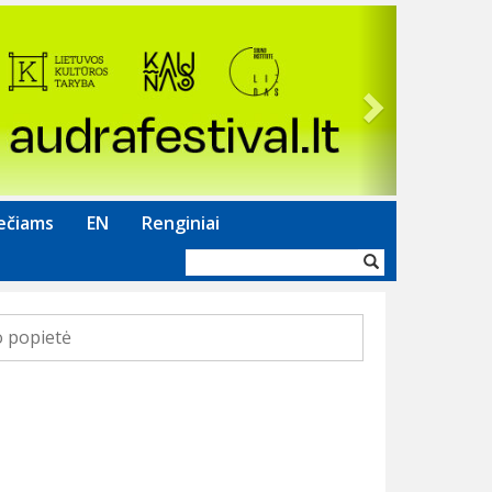
Next
ečiams
EN
Renginiai
Paieškos
forma
 popietė