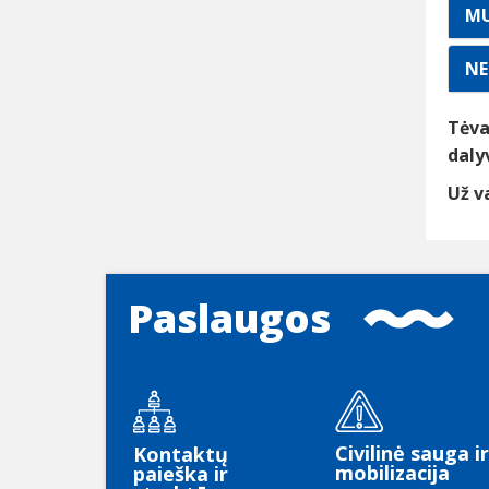
MU
NE
Tėva
daly
Už v
Paslaugos
Civilinė sauga ir
Kontaktų
mobilizacija
paieška ir