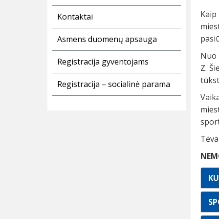
Kaip
Kontaktai
mies
pasi
Asmens duomenų apsauga
Nuo m
Registracija gyventojams
Z. Š
tūkst
Registracija – socialinė parama
Vaik
miest
sport
Tėvam
NEM
KU
SP