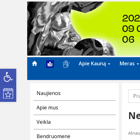
Previous
Apie Kauną
Meras
Open toolbar
Kultūros renginiai
Naujienos
Pr
Apie mus
Ne
Veikla
Atnauj
Bendruomenė