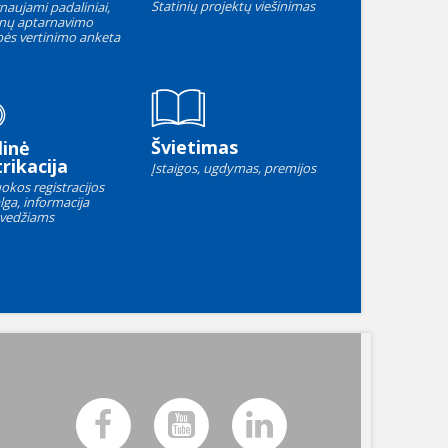
Statinių projektų viešinimas
naujami padaliniai,
nų aptarnavimo
ės vertinimo anketa
Švietimas
linė
rikacija
Įstaigos, ugdymas, premijos
okos registracijos
lga, informacija
vedžiams