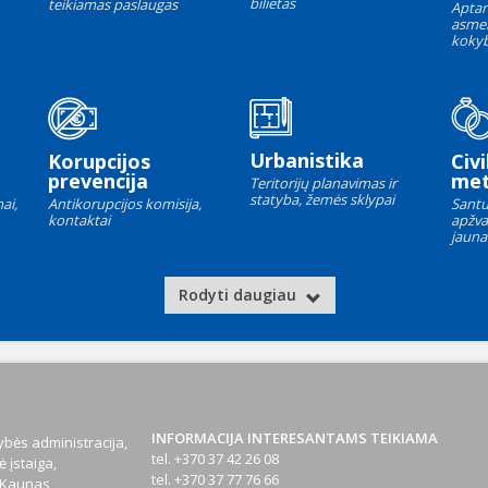
bilietas
teikiamas paslaugas
Aptar
asme
kokyb
Urbanistika
Korupcijos
Civi
prevencija
met
Teritorijų planavimas ir
statyba, žemės sklypai
ai,
Antikorupcijos komisija,
Santu
kontaktai
apžva
jauna
Rodyti daugiau
INFORMACIJA INTERESANTAMS TEIKIAMA
bės administracija,
tel. +370 37 42 26 08
 įstaiga,
tel. +370 37 77 76 66
1 Kaunas