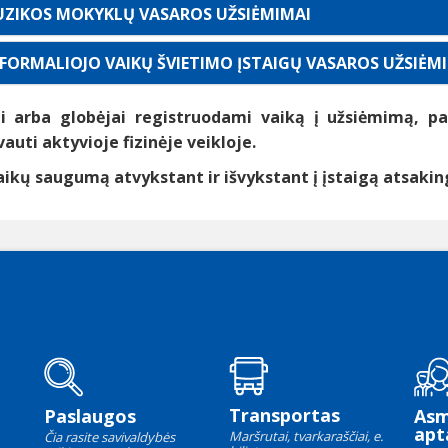
ZIKOS MOKYKLŲ VASAROS UŽSIĖMIMAI
FORMALIOJO VAIKŲ ŠVIETIMO ĮSTAIGŲ VASAROS UŽSIĖM
i arba globėjai registruodami vaiką į užsiėmimą, pat
vauti aktyvioje fizinėje veikloje.
aikų saugumą atvykstant ir išvykstant į įstaigą atsakingi
Transportas
Paslaugos
As
apt
Maršrutai, tvarkaraščiai, e.
Čia rasite savivaldybės