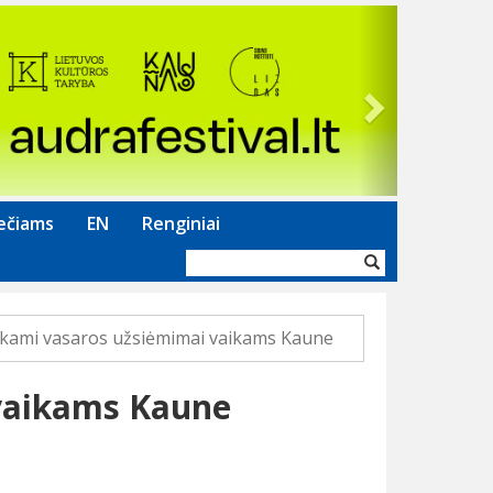
Next
ečiams
EN
Renginiai
Paieškos
forma
ami vasaros užsiėmimai vaikams Kaune
vaikams Kaune