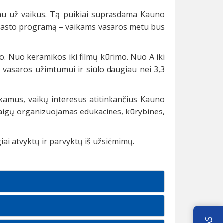
iau už vaikus. Tą puikiai suprasdama Kauno
o masto programą – vaikams vasaros metu bus
o. Nuo keramikos iki filmų kūrimo. Nuo A iki
 vasaros užimtumui ir siūlo daugiau nei 3,3
amus, vaikų interesus atitinkančius Kauno
staigų organizuojamas edukacines, kūrybines,
giai atvyktų ir parvyktų iš užsiėmimų.