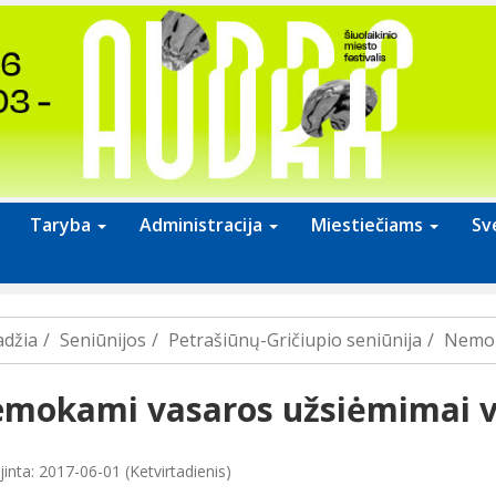
Taryba
Administracija
Miestiečiams
Sv
adžia
Seniūnijos
Petrašiūnų-Gričiupio seniūnija
Nemok
mokami vasaros užsiėmimai 
inta: 2017-06-01 (Ketvirtadienis)