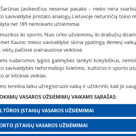
 Šarūnas Jasikevičius neseniai pasakė – nieko nėra svarb
to savivaldybė pristato analogų Lietuvoje neturinčią toki
ūlyta net 189 nemokami užsiėmimai.
uzikos iki sporto. Nuo cirko užsiėmimų iki drabužių dizain
iemet Kauno mieso savivaldybė skiria ypatingą dėmesį vaikų
. vietų pačiose įvairiausiose veiklose.
ams sudaromos lygios galimybės lankyti kokybiškus, nemok
o savivaldybės neformaliojo švietimo, kultūros ir sporto į
o ar kitokias veiklas.
s tereikia laiku užregistruoti vaiką ir užtikrinti, kad jis sau
OKAMŲ VASAROS UŽSIĖMIMŲ VAIKAMS SĄRAŠAS:
LTŪROS ĮSTAIGŲ VASAROS UŽSIĖMIMAI
ORTO ĮSTAIGŲ VASAROS UŽSIĖMIMAI