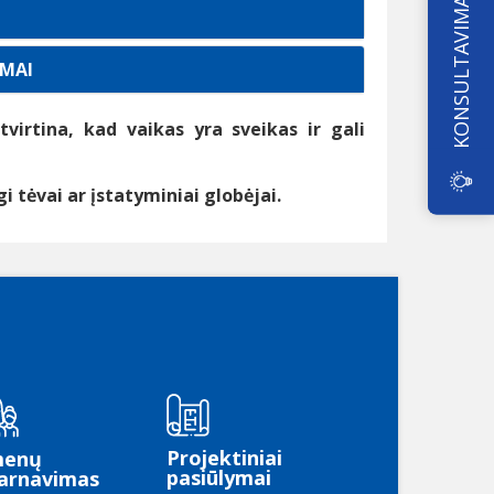
KONSULTAVIMAS
IMAI
virtina, kad vaikas yra sveikas ir gali
 tėvai ar įstatyminiai globėjai.
Projektiniai
menų
pasiūlymai
arnavimas