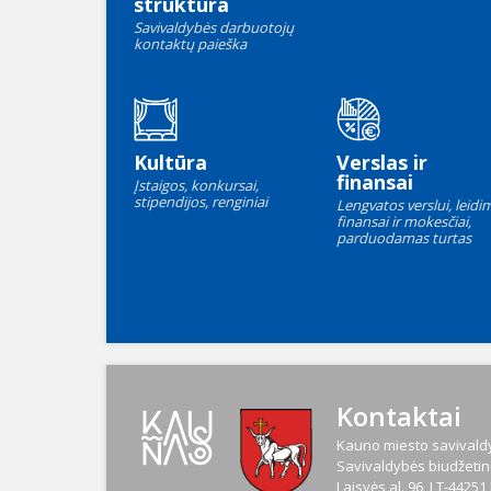
struktūra
Savivaldybės darbuotojų
kontaktų paieška
Kultūra
Verslas ir
finansai
Įstaigos, konkursai,
stipendijos, renginiai
Lengvatos verslui, leidim
finansai ir mokesčiai,
parduodamas turtas
Kontaktai
Kauno miesto savivaldy
Savivaldybės biudžetinė
Laisvės al. 96, LT-4425