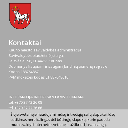
Kontaktai
Kauno miesto savivaldybės administracija,
Savivaldybės biudžetinė įstaiga,
Laisvės al. 96, LT-44251 Kaunas
Duomenys kaupiami ir saugomi Juridinių asmenų registre
Kodas
188764867
PVM mokėtojo kodas
LT 887648610
INFORMACIJA INTERESANTAMS TEIKIAMA
tel. +370 37 42 26 08
tel. +370 37 77 76 66
tel. +370 660 07000
Šioje svetainėje naudojami mūsų ir trečiųjų šalių slapukai. Jūsų
el. p.
info@kaunas.lt
sutikimas nereikalingas dėl būtinųjų slapukų, kurie padeda
mums valdyti interneto svetainę ir užtikrinti jos apsaugą,