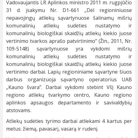
Vadovaujantis LR Aplinkos ministro 2011 m. rugpjūčio
31 d. įsakymu Nr. D1-661 „Dėl regioniniuose
nepavojingų atliekų sąvartynuose šalinamų mišrių
komunalinių atliekų sudėties nustatymo ir
komunalinių biologiškai skaidžių atliekų kiekio juose
vertinimo tvarkos aprašo patvirtinimo” (Žin., 2011, Nr.
109-5148) sąvartynuose yra vykdomi mišrių
komunalinių atliekų sudėties nustatymo ir
komunalinių biologiškai skaidžių atliekų kiekio juose
vertinimo darbai. Lapių regioniniame sąvartyne šiuos
darbus organizuoja sąvartyno operatorius UAB
„Kauno švara”. Darbai vykdomi stebint VšĮ Kauno
regiono atliekų tvarkymo centro, Kauno regiono
aplinkos apsaugos departamento ir savivaldybių
atstovams.
Atliekų sudėties tyrimo darbai atliekami 4 kartus per
metus: žiemą, pavasarį, vasarą ir rudenį.