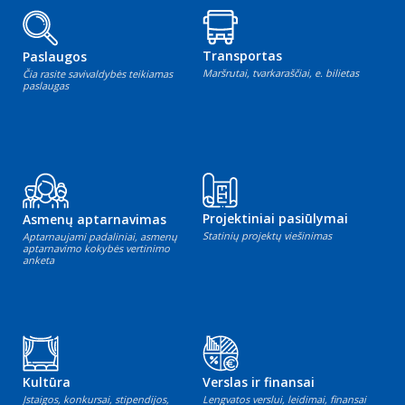
Transportas
Paslaugos
Maršrutai, tvarkaraščiai, e. bilietas
Čia rasite savivaldybės teikiamas
paslaugas
Projektiniai pasiūlymai
Asmenų aptarnavimas
Statinių projektų viešinimas
Aptarnaujami padaliniai, asmenų
aptarnavimo kokybės vertinimo
anketa
Kultūra
Verslas ir finansai
Įstaigos, konkursai, stipendijos,
Lengvatos verslui, leidimai, finansai