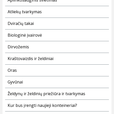
Aplinkosauginis švietimas
Atliekų tvarkymas
Dviračių takai
Biologinė įvairovė
Dirvožemis
Kraštovaizdis ir želdiniai
Oras
Gyvūnai
Želdynų ir želdinių priežiūra ir tvarkymas
Kur bus įrengti naujieji konteineriai?