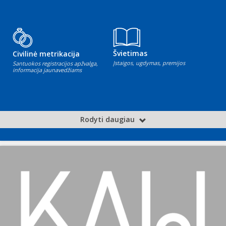
Švietimas
Civilinė metrikacija
Įstaigos, ugdymas, premijos
Santuokos registracijos apžvalga,
informacija jaunavedžiams
Rodyti daugiau