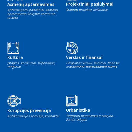
Projektiniai pasiūlymai
Asmenų aptarnavimas
Statinių projektų viešinimas
Aptarnaujami padaliniai, asmenų
aptarnavimo kokybės vertinimo
anketa
Kultūra
Verslas ir finansai
Įstaigos, konkursai, stipendijos,
Lengvatos verslui, leidimai, finansai
renginiai
ir mokesčiai, parduodamas turtas
Urbanistika
Korupcijos prevencija
Teritorijų planavimas ir statyba,
Antikorupcijos komisija, kontaktai
žemės sklypai