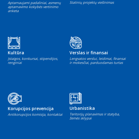
Statinių projektų viešinimas
Aptarnaujami padaliniai, asmenų
aptarnavimo kokybės vertinimo
anketa
Kultūra
Verslas ir finansai
Įstaigos, konkursai, stipendijos,
Lengvatos verslui, leidimai, finansai
renginiai
ir mokesčiai, parduodamas turtas
Urbanistika
Korupcijos prevencija
Teritorijų planavimas ir statyba,
Antikorupcijos komisija, kontaktai
žemės sklypai