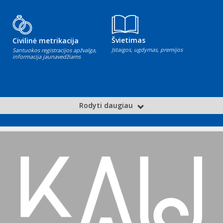
Švietimas
Civilinė metrikacija
Įstaigos, ugdymas, premijos
Santuokos registracijos apžvalga,
informacija jaunavedžiams
Rodyti daugiau