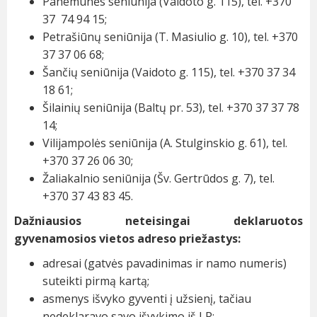
Panemunės seniūnija (Vaidoto g. 115), tel. +370
37 74 94 15;
Petrašiūnų seniūnija (T. Masiulio g. 10), tel. +370
37 37 06 68;
Šančių seniūnija (Vaidoto g. 115), tel. +370 37 34
18 61;
Šilainių seniūnija (Baltų pr. 53), tel. +370 37 37 78
14;
Vilijampolės seniūnija (A. Stulginskio g. 61), tel.
+370 37 26 06 30;
Žaliakalnio seniūnija (Šv. Gertrūdos g. 7), tel.
+370 37 43 83 45.
Dažniausios neteisingai deklaruotos
gyvenamosios vietos adreso priežastys:
adresai (gatvės pavadinimas ir namo numeris)
suteikti pirmą kartą;
asmenys išvyko gyventi į užsienį, tačiau
nedeklaravo savo išvykimo iš LR;