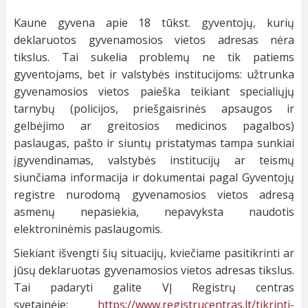
Kaune gyvena apie 18 tūkst. gyventojų, kurių
deklaruotos gyvenamosios vietos adresas nėra
tikslus. Tai sukelia problemų ne tik patiems
gyventojams, bet ir valstybės institucijoms: užtrunka
gyvenamosios vietos paieška teikiant specialiųjų
tarnybų (policijos, priešgaisrinės apsaugos ir
gelbėjimo ar greitosios medicinos pagalbos)
paslaugas, pašto ir siuntų pristatymas tampa sunkiai
įgyvendinamas, valstybės institucijų ar teismų
siunčiama informacija ir dokumentai pagal Gyventojų
registre nurodomą gyvenamosios vietos adresą
asmenų nepasiekia, nepavyksta naudotis
elektroninėmis paslaugomis.
Siekiant išvengti šių situacijų, kviečiame pasitikrinti ar
jūsų deklaruotas gyvenamosios vietos adresas tikslus.
Tai padaryti galite VĮ Registrų centras
svetainėje:
https://www.registrucentras.lt/tikrinti-