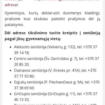
adresa/
.
Gyventojus, kurių deklaruoti duomenys klaidingi,
prašome kuo skubiau pateikti prašymus dėl jų
pataisymo.
Dėl adreso tikslinimo turite kreiptis į seniūniją
pagal jūsų gyvenamąją vietą:
Aleksoto seniūnija (Veiverių g. 132), tel. +370 37
39 14 18;
Centro seniūnija (Šv. Gertrūdos g. 7), tel. +370 37
20 85 20;
Dainavos seniūnija (V. Krėvės pr. 41A) ,tel. +370
37 71 93 80;
Eigulių seniūnija (P. Plechavičiaus g. 9A), tel. +370
37 38 69 60;
Gričiupio seniūnija (Gričiupio g. 11), tel. +370 37
45 13 33;