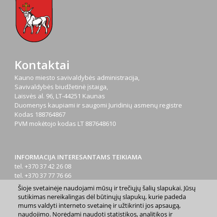
Kontaktai
Kauno miesto savivaldybės administracija,
Savivaldybės biudžetinė įstaiga,
Laisvės al. 96, LT-44251 Kaunas
Duomenys kaupiami ir saugomi Juridinių asmenų registre
Kodas
188764867
PVM mokėtojo kodas
LT 887648610
INFORMACIJA INTERESANTAMS TEIKIAMA
tel. +370 37 42 26 08
tel. +370 37 77 76 66
tel. +370 660 07000
Šioje svetainėje naudojami mūsų ir trečiųjų šalių slapukai. Jūsų
el. p.
info@kaunas.lt
sutikimas nereikalingas dėl būtinųjų slapukų, kurie padeda
mums valdyti interneto svetainę ir užtikrinti jos apsaugą,
naudojimo. Norėdami naudoti statistikos, analitikos ir