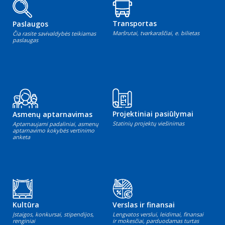
Transportas
Paslaugos
Maršrutai, tvarkaraščiai, e. bilietas
Čia rasite savivaldybės teikiamas
paslaugas
Projektiniai pasiūlymai
Asmenų aptarnavimas
Statinių projektų viešinimas
Aptarnaujami padaliniai, asmenų
aptarnavimo kokybės vertinimo
anketa
Kultūra
Verslas ir finansai
Įstaigos, konkursai, stipendijos,
Lengvatos verslui, leidimai, finansai
renginiai
ir mokesčiai, parduodamas turtas