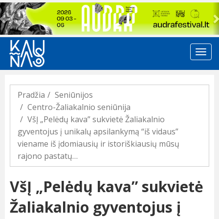
Previous
Pradžia
Seniūnijos
Centro-Žaliakalnio seniūnija
VšĮ „Pelėdų kava” sukvietė Žaliakalnio
gyventojus į unikalų apsilankymą “iš vidaus”
viename iš įdomiausių ir istoriškiausių mūsų
rajono pastatų…
VšĮ „Pelėdų kava” sukvietė
Žaliakalnio gyventojus į