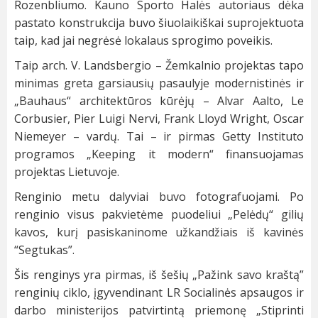
Rozenbliumo. Kauno Sporto Halės autoriaus dėka
pastato konstrukcija buvo šiuolaikiškai suprojektuota
taip, kad jai negrėsė lokalaus sprogimo poveikis.
Taip arch. V. Landsbergio – Žemkalnio projektas tapo
minimas greta garsiausių pasaulyje modernistinės ir
„Bauhaus“ architektūros kūrėjų – Alvar Aalto, Le
Corbusier, Pier Luigi Nervi, Frank Lloyd Wright, Oscar
Niemeyer – vardų. Tai – ir pirmas Getty Instituto
programos „Keeping it modern“ finansuojamas
projektas Lietuvoje.
Renginio metu dalyviai buvo fotografuojami. Po
renginio visus pakvietėme puodeliui „Pelėdų“ gilių
kavos, kurį pasiskaninome užkandžiais iš kavinės
“Segtukas”.
Šis renginys yra pirmas, iš šešių „Pažink savo kraštą”
renginių ciklo, įgyvendinant LR Socialinės apsaugos ir
darbo ministerijos patvirtintą priemonę „Stiprinti