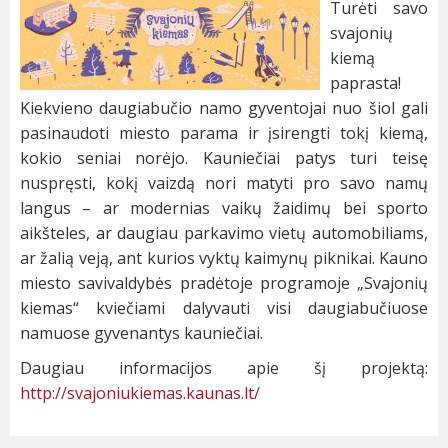
Turėti savo
svajonių
kiemą
paprasta!
Kiekvieno daugiabučio namo gyventojai nuo šiol gali
pasinaudoti miesto parama ir įsirengti tokį kiemą,
kokio seniai norėjo. Kauniečiai patys turi teisę
nuspręsti, kokį vaizdą nori matyti pro savo namų
langus – ar modernias vaikų žaidimų bei sporto
aikšteles, ar daugiau parkavimo vietų automobiliams,
ar žalią veją, ant kurios vyktų kaimynų piknikai. Kauno
miesto savivaldybės pradėtoje programoje „Svajonių
kiemas“ kviečiami dalyvauti visi daugiabučiuose
namuose gyvenantys kauniečiai.
Daugiau informacijos apie šį projektą:
http://svajoniukiemas.kaunas.lt/