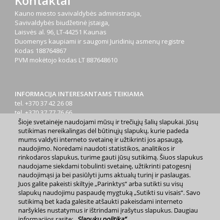
Kontaktai
Kauno miesto savivaldybės administracija,
Savivaldybės biudžetinė įstaiga,
Laisvės al. 96, LT-44251 Kaunas
Duomenys kaupiami ir saugomi Juridinių asmenų registre
Kodas
188764867
PVM mokėtojo kodas
LT 887648610
INFORMACIJA INTERESANTAMS TEIKIAMA
tel. +370 37 42 26 08
tel. +370 37 77 76 66
Šioje svetainėje naudojami mūsų ir trečiųjų šalių slapukai. Jūsų
tel. +370 660 07000
sutikimas nereikalingas dėl būtinųjų slapukų, kurie padeda
el. p.
info@kaunas.lt
mums valdyti interneto svetainę ir užtikrinti jos apsaugą,
naudojimo. Norėdami naudoti statistikos, analitikos ir
rinkodaros slapukus, turime gauti jūsų sutikimą. Šiuos slapukus
naudojame siekdami tobulinti svetainę, užtikrinti patogesnį
naudojimąsi ja bei pasiūlyti jums aktualų turinį ir paslaugas.
Juos galite pakeisti skiltyje „Parinktys“ arba sutikti su visų
2023 m. Kauno miesto savivaldybė. Kopijuoti ir platinti
slapukų naudojimu paspaudę mygtuką „Sutikti su visais“. Savo
www.kaunas.lt skelbiamą informaciją be autorių sutikimo draudžiama.
sutikimą bet kada galėsite atšaukti pakeisdami interneto
|
Svetainės žemėlapis »
naršyklės nustatymus ir ištrindami įrašytus slapukus. Daugiau
informacijos rasite:
„Slapukų politika“
.