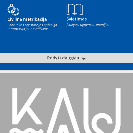
Švietimas
Civilinė metrikacija
Įstaigos, ugdymas, premijos
Santuokos registracijos apžvalga,
informacija jaunavedžiams
Rodyti daugiau