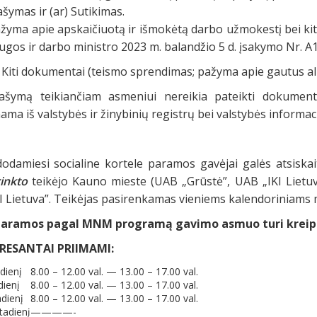
ašymas ir (ar) Sutikimas.
ažyma apie apskaičiuotą ir išmokėtą darbo užmokestį bei kit
gos ir darbo ministro 2023 m. balandžio 5 d. įsakymo Nr. A1
Kiti dokumentai (teismo sprendimas; pažyma apie gautus al
ašymą teikiančiam asmeniui nereikia pateikti dokument
ma iš valstybės ir žinybinių registrų bei valstybės informac
odamiesi socialine kortele paramos gavėjai galės atsiskait
inkto
teikėjo Kauno mieste (UAB „Grūstė”, UAB „IKI Lietu
I Lietuva”. Teikėjas pasirenkamas vieniems kalendoriniams
paramos pagal MNM programą gavimo asmuo turi kreiptis
RESANTAI PRIIMAMI:
dienį
8.00 – 12.00 val. — 13.00 – 17.00 val.
dienį
8.00 – 12.00 val. — 13.00 – 17.00 val.
adienį
8.00 – 12.00 val. — 13.00 – 17.00 val.
tadienį
————-