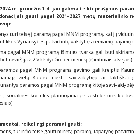
2024 m. gruodžio 1 d. jau galima teikti prašymus paramai
 donacijai) gauti pagal 2021–2027 metų materialinio
uvoje.
nys turi teisę į paramą pagal MNM programą, kai jų vidutin
blikos Vyriausybės patvirtintų valstybės remiamų pajamų (t
ma pagal MNM programą išimties tvarka gali būti skiriama
bet neviršija 2,2 VRP dydžio per mėnesį (išimtiniais atvejais).
paramos pagal MNM programą gavimo gali kreiptis Kauno 
namąją vietą Kauno miesto savivaldybėje ar faktiškai 
unantys paramos pagal MNM programą kitoje savivaldybėj
s į socialines korteles planuojama pervesti keturis kartus
iais).
mentai, reikalingi paramai gauti:
mens, turinčio teisę gauti minėtą paramą, tapatybę patvirt