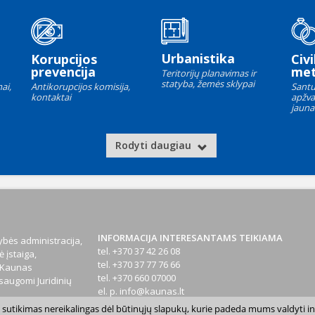
Urbanistika
Korupcijos
Civi
prevencija
met
Teritorijų planavimas ir
statyba, žemės sklypai
ai,
Antikorupcijos komisija,
Santu
kontaktai
apžva
jauna
Rodyti daugiau
INFORMACIJA INTERESANTAMS TEIKIAMA
bės administracija,
tel. +370 37 42 26 08
 įstaiga,
tel. +370 37 77 76 66
1 Kaunas
tel. +370 660 07000
augomi Juridinių
el. p.
info@kaunas.lt
sų sutikimas nereikalingas dėl būtinųjų slapukų, kurie padeda mums valdyti in