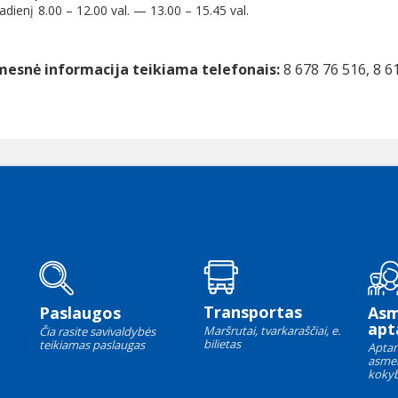
adienį
8.00 – 12.00 val. — 13.00 – 15.45 val.
mesnė informacija teikiama telefonais:
8 678 76 516, 8 6
Transportas
Paslaugos
As
apt
Maršrutai, tvarkaraščiai, e.
Čia rasite savivaldybės
bilietas
teikiamas paslaugas
Aptar
asme
kokyb