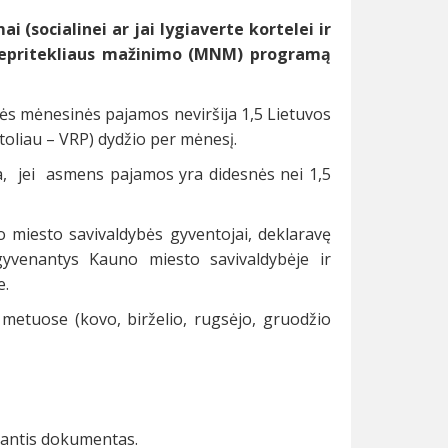
 (socialinei ar jai lygiaverte kortelei ir
 nepritekliaus mažinimo (MNM) programą
ės mėnesinės pajamos neviršija 1,5 Lietuvos
oliau – VRP) dydžio per mėnesį.
, jei asmens pajamos yra didesnės nei 1,5
miesto savivaldybės gyventojai, deklaravę
gyvenantys Kauno miesto savivaldybėje ir
e.
 metuose (kovo, birželio, rugsėjo, gruodžio
inantis dokumentas.