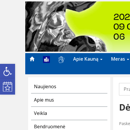
Previous
Apie Kauną
Meras
Open toolbar
Kultūros renginiai
Naujienos
Pr
Apie mus
Dė
Veikla
Paske
Bendruomenė