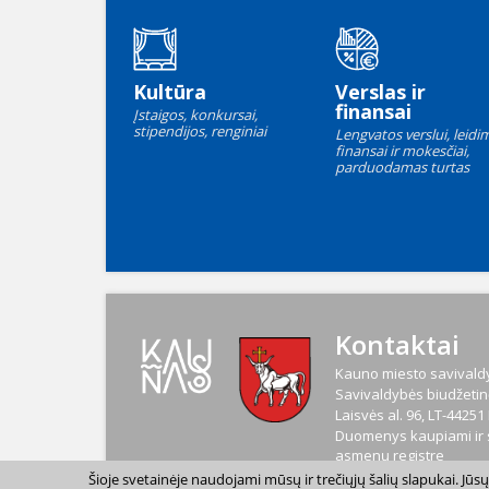
Kultūra
Verslas ir
finansai
Įstaigos, konkursai,
stipendijos, renginiai
Lengvatos verslui, leidim
finansai ir mokesčiai,
parduodamas turtas
Kontaktai
Kauno miesto savivaldy
Savivaldybės biudžetinė
Laisvės al. 96, LT-4425
Duomenys kaupiami ir s
asmenų registre
Kodas
188764867
Šioje svetainėje naudojami mūsų ir trečiųjų šalių slapukai. Jū