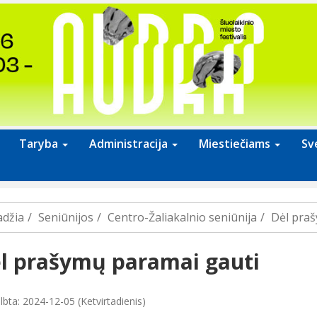
Taryba
Administracija
Miestiečiams
Sv
adžia
Seniūnijos
Centro-Žaliakalnio seniūnija
Dėl praš
l prašymų paramai gauti
lbta: 2024-12-05 (Ketvirtadienis)