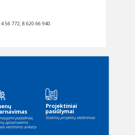
14 56 772, 8 620 66 940.
Projektiniai
menų
pasiūlymai
arnavimas
Statinių projektų viešinimas
naujami padaliniai,
nų aptarnavimo
ės vertinimo anketa