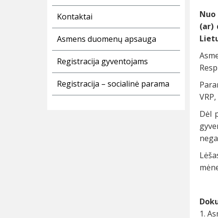
Nuo 
Kontaktai
(ar)
Liet
Asmens duomenų apsauga
Asme
Registracija gyventojams
Respu
Registracija – socialinė parama
Para
VRP, 
Dėl 
gyve
nega
Lėša
mėnes
Doku
1. As