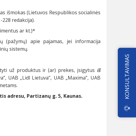
as išmokas (Lietuvos Respublikos socialinės
-228 redakcija).
imentus ar kt.)*
ų (pažymų) apie pajamas, jei informacija
inių sistemų.
KONSULTAVIMAS
yti už produktus ir (ar) prekes, įsigytus
iš
va”, UAB „Lidl Lietuva”, UAB „Maxima”, UAB
 metams.
 adresu, Partizanų g. 5, Kaunas.