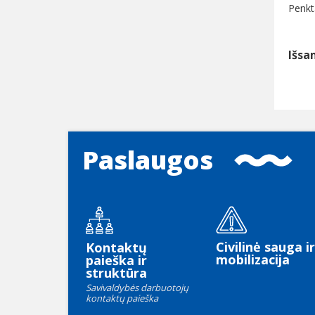
Penkt
Išsa
Paslaugos
Civilinė sauga ir
Kontaktų
mobilizacija
paieška ir
struktūra
Savivaldybės darbuotojų
kontaktų paieška