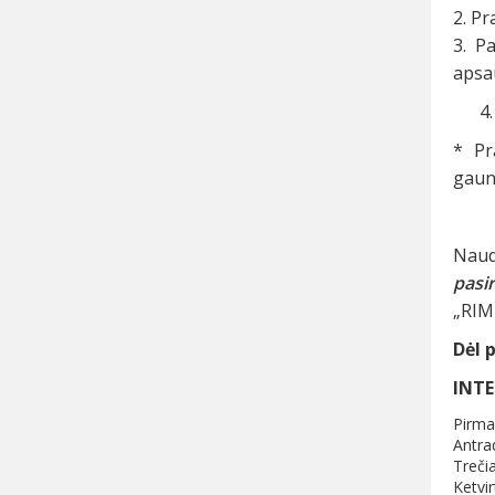
2. Pr
3. P
apsau
* Pr
gauna
Naud
pasir
„RIM
Dėl 
INTE
Pirma
Antra
Treči
Ketvir