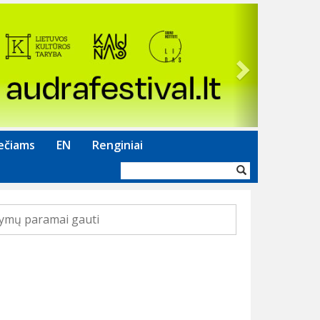
Next
ečiams
EN
Renginiai
Paieškos
forma
ymų paramai gauti