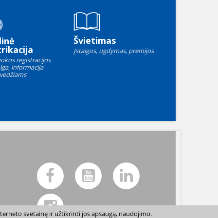
Švietimas
linė
rikacija
Įstaigos, ugdymas, premijos
okos registracijos
lga, informacija
vedžiams
terneto svetainę ir užtikrinti jos apsaugą, naudojimo.