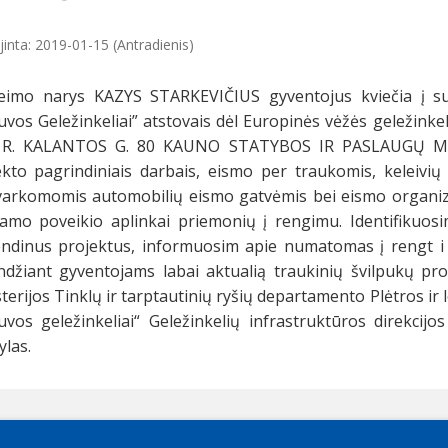
jinta: 2019-01-15 (Antradienis)
eimo narys KAZYS STARKEVIČIUS gyventojus kviečia į sus
uvos Geležinkeliai” atstovais dėl Europinės vėžės geležink
 R. KALANTOS G. 80 KAUNO STATYBOS IR PASLAUGŲ M
ekto pagrindiniais darbais, eismo per traukomis, keleivių
varkomomis automobilių eismo gatvėmis bei eismo organi
iamo poveikio aplinkai priemonių į rengimu. Identifikuos
endinus projektus, informuosim apie numatomas į rengt 
ndžiant gyventojams labai aktualią traukinių švilpukų pro
terijos Tinklų ir tarptautinių ryšių departamento Plėtros ir l
tuvos geležinkeliai“ Geležinkelių infrastruktūros direkci
las.