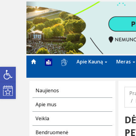
Previous
Apie Kauną
Meras
Open toolbar
Kultūros renginiai
Naujienos
Pr
Apie mus
DĖ
Veikla
PE
Bendruomenė