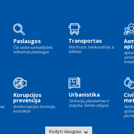
Transportas
Paslaugos
As
apt
Maršrutai, tvarkaraščiai, e.
Čia rasite savivaldybės
bilietas
teikiamas paslaugas
Aptar
asme
kokyb
Urbanistika
Korupcijos
Civi
prevencija
met
Teritorijų planavimas ir
statyba, žemės sklypai
ai,
Antikorupcijos komisija,
Santu
kontaktai
apžva
jauna
Rodyti daugiau