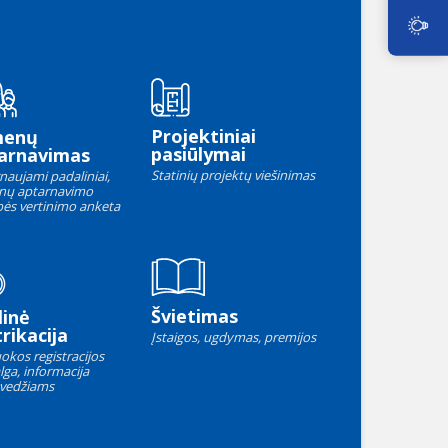
Projektiniai
menų
pasiūlymai
arnavimas
Statinių projektų viešinimas
naujami padaliniai,
nų aptarnavimo
ės vertinimo anketa
Švietimas
linė
rikacija
Įstaigos, ugdymas, premijos
okos registracijos
lga, informacija
vedžiams