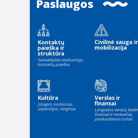
Paslaugos
Civilinė sauga ir
Kontaktų
mobilizacija
paieška ir
struktūra
Savivaldybės darbuotojų
kontaktų paieška
Kultūra
Verslas ir
finansai
Įstaigos, konkursai,
stipendijos, renginiai
Lengvatos verslui, leidim
finansai ir mokesčiai,
parduodamas turtas