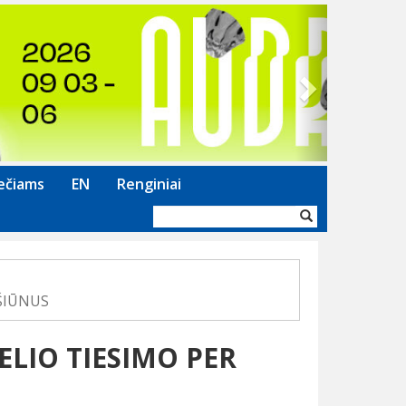
Next
ečiams
EN
Renginiai
Paieškos
forma
ŠIŪNUS
ELIO TIESIMO PER