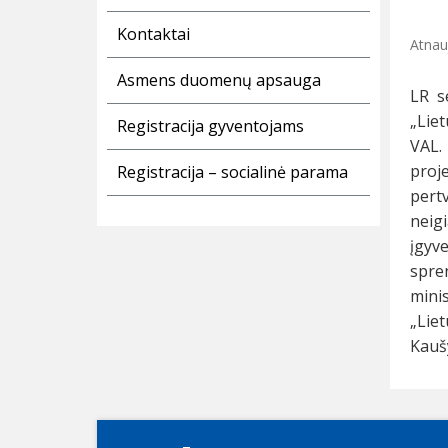
Kontaktai
Atnau
Asmens duomenų apsauga
LR s
„Liet
Registracija gyventojams
VAL.
proj
Registracija – socialinė parama
pert
neig
įgyv
spre
minis
„Lie
Kaušy