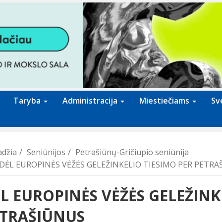
Taryba
Administracija
Miestiečiams
Sv
adžia
Seniūnijos
Petrašiūnų-Gričiupio seniūnija
DĖL EUROPINĖS VĖŽĖS GELEŽINKELIO TIESIMO PER PETRA
L EUROPINĖS VĖŽĖS GELEŽINK
TRAŠIŪNUS