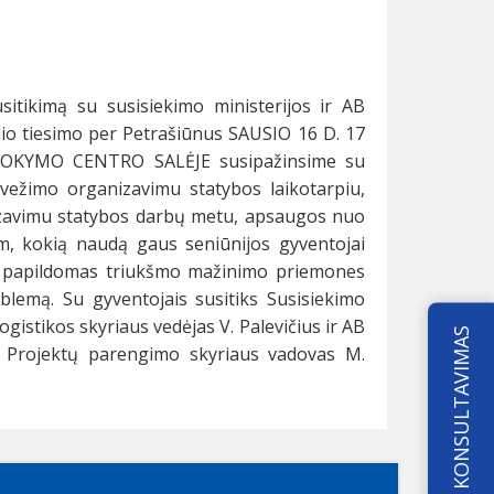
itikimą su susisiekimo ministerijos ir AB
elio tiesimo per Petrašiūnus SAUSIO 16 D. 17
OKYMO CENTRO SALĖJE susipažinsime su
 vežimo organizavimu statybos laikotarpiu,
zavimu statybos darbų metu, apsaugos nuo
im, kokią naudą gaus seniūnijos gyventojai
i papildomas triukšmo mažinimo priemones
blemą. Su gyventojais susitiks Susisiekimo
ogistikos skyriaus vedėjas V. Palevičius ir AB
KONSULTAVIMAS
jos Projektų parengimo skyriaus vadovas M.