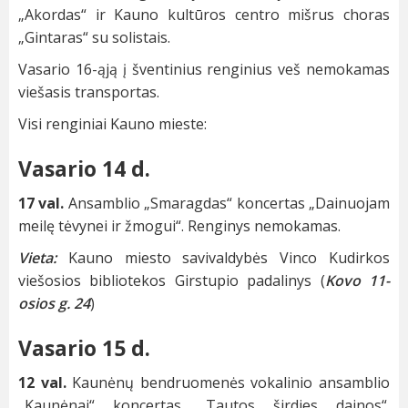
„Akordas“ ir Kauno kultūros centro mišrus choras
„Gintaras“ su solistais.
Vasario 16-ąją į šventinius renginius veš nemokamas
viešasis transportas.
Visi renginiai Kauno mieste:
Vasario 14 d.
17 val.
Ansamblio „Smaragdas“ koncertas „Dainuojam
meilę tėvynei ir žmogui“. Renginys nemokamas.
Vieta:
Kauno miesto savivaldybės Vinco Kudirkos
viešosios bibliotekos Girstupio padalinys (
Kovo 11-
osios g. 24
)
Vasario 15 d.
12 val.
Kaunėnų bendruomenės vokalinio ansamblio
„Kaunėnai“ koncertas „Tautos širdies dainos“.