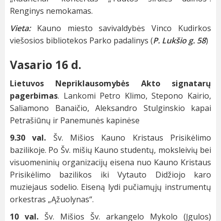
Renginys nemokamas.
Vieta:
Kauno miesto savivaldybės Vinco Kudirkos
viešosios bibliotekos Parko padalinys (
P. Lukšio g. 58
)
Vasario 16 d.
Lietuvos Nepriklausomybės Akto signatarų
pagerbimas
. Lankomi Petro Klimo, Stepono Kairio,
Saliamono Banaičio, Aleksandro Stulginskio kapai
Petrašiūnų ir Panemunės kapinėse
9.30 val.
Šv. Mišios Kauno Kristaus Prisikėlimo
bazilikoje. Po Šv. mišių Kauno studentų, moksleivių bei
visuomeninių organizacijų eisena nuo Kauno Kristaus
Prisikėlimo bazilikos iki Vytauto Didžiojo karo
muziejaus sodelio. Eiseną lydi pučiamųjų instrumentų
orkestras „Ąžuolynas“.
10 val.
Šv. Mišios Šv. arkangelo Mykolo (Įgulos)