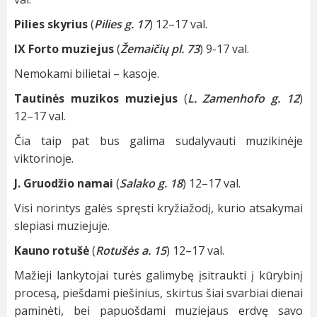
Pilies skyrius
(
Pilies g. 17
) 12–17 val.
IX Forto muziejus
(
Žemaičių pl. 73
) 9-17 val.
Nemokami bilietai – kasoje.
Tautinės muzikos muziejus
(
L. Zamenhofo g. 12
)
12–17 val.
Čia taip pat bus galima sudalyvauti muzikinėje
viktorinoje.
J. Gruodžio namai
(
Salako g. 18
) 12–17 val.
Visi norintys galės spręsti kryžiažodį, kurio atsakymai
slepiasi muziejuje.
Kauno rotušė
(
Rotušės a. 15
) 12–17 val.
Mažieji lankytojai turės galimybę įsitraukti į kūrybinį
procesą, piešdami piešinius, skirtus šiai svarbiai dienai
paminėti, bei papuošdami muziejaus erdvę savo