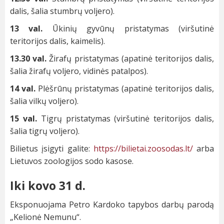
dalis, šalia stumbrų voljero).
13 val.
Ūkinių gyvūnų pristatymas (viršutinė
teritorijos dalis, kaimelis).
13.30 val.
Žirafų pristatymas (apatinė teritorijos dalis,
šalia žirafų voljero, vidinės patalpos).
14 val.
Plėšrūnų pristatymas (apatinė teritorijos dalis,
šalia vilkų voljero).
15 val.
Tigrų pristatymas (viršutinė teritorijos dalis,
šalia tigrų voljero).
Bilietus įsigyti galite:
https://bilietai.zoosodas.lt/
arba
Lietuvos zoologijos sodo kasose.
Iki kovo 31 d.
Eksponuojama Petro Kardoko tapybos darbų parodą
„Kelionė Nemunu“.