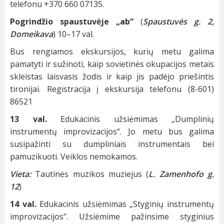
telefonu +370 660 07135.
Pogrindžio spaustuvėje „ab“
(
Spaustuvės g. 2,
Domeikava
) 10–17 val.
Bus rengiamos ekskursijos, kurių metu galima
pamatyti ir sužinoti, kaip sovietinės okupacijos metais
skleistas laisvasis žodis ir kaip jis padėjo priešintis
tironijai. Registracija į ekskursija telefonu (8-601)
86521
13 val.
Edukacinis užsiėmimas „Dumplinių
instrumentų improvizacijos“. Jo metu bus galima
susipažinti su dumpliniais instrumentais bei
pamuzikuoti. Veiklos nemokamos.
Vieta:
Tautinės muzikos muziejus (
L. Zamenhofo g.
12
)
14 val.
Edukacinis užsiėmimas „Styginių instrumentų
improvizacijos“. Užsiėmime pažinsime styginius