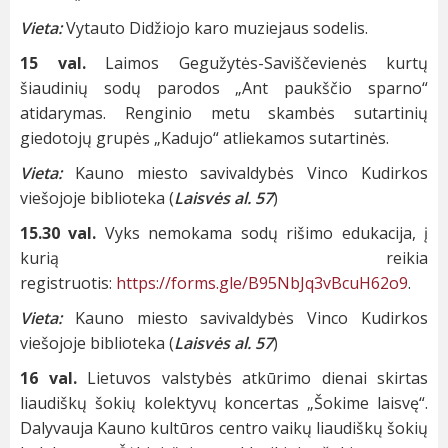
Vieta:
Vytauto Didžiojo karo muziejaus sodelis.
15 val.
Laimos Gegužytės-Saviščevienės kurtų
šiaudinių sodų parodos „Ant paukščio sparno“
atidarymas. Renginio metu skambės sutartinių
giedotojų grupės „Kadujo“ atliekamos sutartinės.
Vieta:
Kauno miesto savivaldybės Vinco Kudirkos
viešojoje biblioteka (
Laisvės al. 57
)
15.30 val.
Vyks nemokama sodų rišimo edukacija, į
kurią reikia
registruotis:
https://forms.gle/B95NbJq3vBcuH62o9
.
Vieta:
Kauno miesto savivaldybės Vinco Kudirkos
viešojoje biblioteka (
Laisvės al. 57
)
16 val.
Lietuvos valstybės atkūrimo dienai skirtas
liaudiškų šokių kolektyvų koncertas „Šokime laisvę“.
Dalyvauja Kauno kultūros centro vaikų liaudiškų šokių