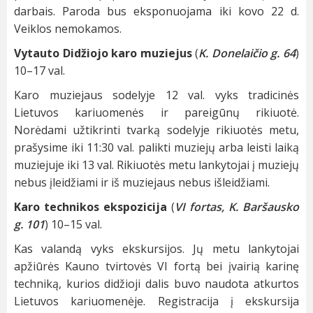
darbais. Paroda bus eksponuojama iki kovo 22 d.
Veiklos nemokamos.
Vytauto Didžiojo karo muziejus
(
K. Donelaičio g. 64
)
10–17 val.
Karo muziejaus sodelyje 12 val. vyks tradicinės
Lietuvos kariuomenės ir pareigūnų rikiuotė.
Norėdami užtikrinti tvarką sodelyje rikiuotės metu,
prašysime iki 11:30 val. palikti muziejų arba leisti laiką
muziejuje iki 13 val. Rikiuotės metu lankytojai į muziejų
nebus įleidžiami ir iš muziejaus nebus išleidžiami.
Karo technikos ekspozicija
(
VI fortas, K. Baršausko
g. 101
) 10–15 val.
Kas valandą vyks ekskursijos. Jų metu lankytojai
apžiūrės Kauno tvirtovės VI fortą bei įvairią karinę
techniką, kurios didžioji dalis buvo naudota atkurtos
Lietuvos kariuomenėje. Registracija į ekskursija