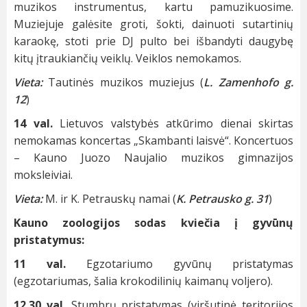
muzikos instrumentus, kartu pamuzikuosime.
Muziejuje galėsite groti, šokti, dainuoti sutartinių
karaokę, stoti prie DJ pulto bei išbandyti daugybę
kitų įtraukiančių veiklų. Veiklos nemokamos.
Vieta:
Tautinės muzikos muziejus (
L. Zamenhofo g.
12
)
14 val.
Lietuvos valstybės atkūrimo dienai skirtas
nemokamas koncertas „Skambanti laisvė“. Koncertuos
– Kauno Juozo Naujalio muzikos gimnazijos
moksleiviai.
Vieta:
M. ir K. Petrauskų namai (
K. Petrausko g. 31
)
Kauno zoologijos sodas kviečia į gyvūnų
pristatymus:
11 val.
Egzotariumo gyvūnų pristatymas
(egzotariumas, šalia krokodilinių kaimanų voljero).
12.30 val.
Stumbrų pristatymas (viršutinė teritorijos