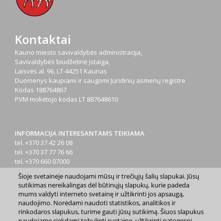
Kontaktai
Kauno miesto savivaldybės administracija,
Savivaldybės biudžetinė įstaiga,
Laisvės al. 96, LT-44251 Kaunas
Duomenys kaupiami ir saugomi Juridinių asmenų registre
Kodas
188764867
PVM mokėtojo kodas
LT 887648610
INFORMACIJA INTERESANTAMS TEIKIAMA
tel. +370 37 42 26 08
tel. +370 37 77 76 66
tel. +370 660 07000
el. p.
info@kaunas.lt
Šioje svetainėje naudojami mūsų ir trečiųjų šalių slapukai. Jūsų
sutikimas nereikalingas dėl būtinųjų slapukų, kurie padeda
mums valdyti interneto svetainę ir užtikrinti jos apsaugą,
naudojimo. Norėdami naudoti statistikos, analitikos ir
rinkodaros slapukus, turime gauti jūsų sutikimą. Šiuos slapukus
naudojame siekdami tobulinti svetainę, užtikrinti patogesnį