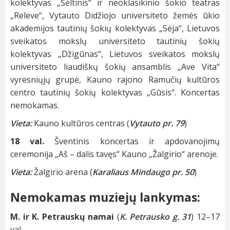
kolektyvas „Šėltinis“ ir neoklasikinio šokio teatras
„Releve“, Vytauto Didžiojo universiteto žemės ūkio
akademijos tautinių šokių kolektyvas „Sėja“, Lietuvos
sveikatos mokslų universiteto tautinių šokių
kolektyvas „Džigūnas“, Lietuvos sveikatos mokslų
universiteto liaudiškų šokių ansamblis „Ave Vita“
vyresniųjų grupė, Kauno rajono Ramučių kultūros
centro tautinių šokių kolektyvas „Gūsis“. Koncertas
nemokamas.
Vieta:
Kauno kultūros centras (
Vytauto pr. 79
)
18 val.
Šventinis koncertas ir apdovanojimų
ceremonija „Aš – dalis tavęs“ Kauno „Žalgirio“ arenoje.
Vieta:
Žalgirio arena (
Karaliaus Mindaugo pr. 50
)
Nemokamas muziejų lankymas:
M. ir K. Petrauskų namai
(
K. Petrausko g. 31
) 12–17
val.