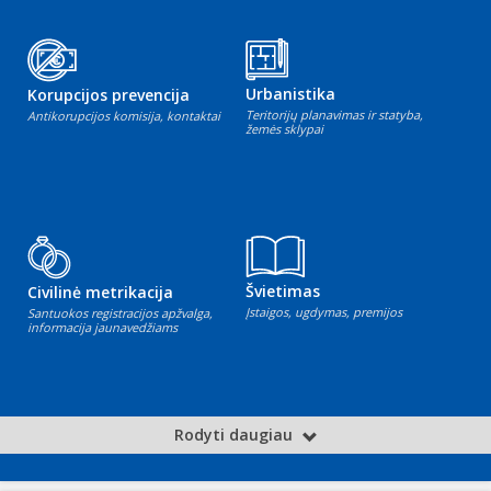
Urbanistika
Korupcijos prevencija
Teritorijų planavimas ir statyba,
Antikorupcijos komisija, kontaktai
žemės sklypai
Švietimas
Civilinė metrikacija
Įstaigos, ugdymas, premijos
Santuokos registracijos apžvalga,
informacija jaunavedžiams
Rodyti daugiau