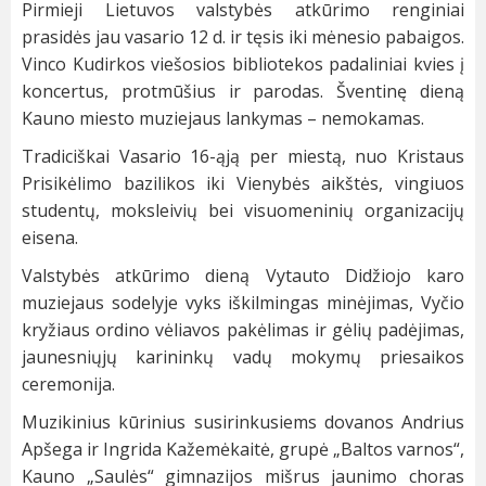
Pirmieji Lietuvos valstybės atkūrimo renginiai
prasidės jau vasario 12 d. ir tęsis iki mėnesio pabaigos.
Vinco Kudirkos viešosios bibliotekos padaliniai kvies į
koncertus, protmūšius ir parodas. Šventinę dieną
Kauno miesto muziejaus lankymas – nemokamas.
Tradiciškai Vasario 16-ąją per miestą, nuo Kristaus
Prisikėlimo bazilikos iki Vienybės aikštės, vingiuos
studentų, moksleivių bei visuomeninių organizacijų
eisena.
Valstybės atkūrimo dieną Vytauto Didžiojo karo
muziejaus sodelyje vyks iškilmingas minėjimas, Vyčio
kryžiaus ordino vėliavos pakėlimas ir gėlių padėjimas,
jaunesniųjų karininkų vadų mokymų priesaikos
ceremonija.
Muzikinius kūrinius susirinkusiems dovanos Andrius
Apšega ir Ingrida Kažemėkaitė, grupė „Baltos varnos“,
Kauno „Saulės“ gimnazijos mišrus jaunimo choras