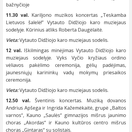
bažnyčioje
11.30 val.
Kariljono muzikos koncertas „Teskamba
Lietuvos šalelė!” Vytauto Didžiojo karo muziejaus
sodelyje. Kūrinius atliks Roberta Daugėlaitė.
Vieta:
Vytauto Didžiojo karo muziejaus sodelis.
12 val.
Iškilmingas minėjimas Vytauto Didžiojo karo
muziejaus sodelyje. Vyks Vyčio kryžiaus ordino
vėliavos pakėlimo ceremonija, gėlių padėjimas,
jaunesniųjų karininkų vadų mokymų priesaikos
ceremonija.
Vieta:
Vytauto Didžiojo karo muziejaus sodelis.
12.50 val.
Šventinis koncertas. Muziką dovanos
Andrius Apšega ir Ingrida Kažemėkaitė, grupė „Baltos
varnos“, Kauno „Saulės“ gimnazijos mišrus jaunimo
choras „Akordas“ ir Kauno kultūros centro mišrus
choras „Gintaras“ su solistais.