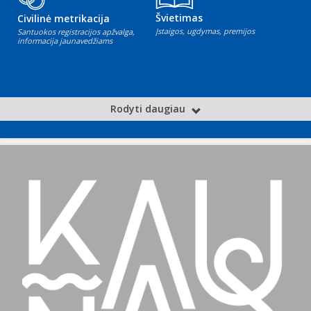
Švietimas
Civilinė metrikacija
Įstaigos, ugdymas, premijos
Santuokos registracijos apžvalga,
informacija jaunavedžiams
Rodyti daugiau