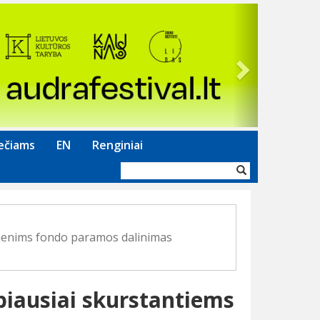
Next
ečiams
EN
Renginiai
Paieškos
forma
menims fondo paramos dalinimas
iausiai skurstantiems