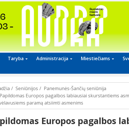
Taryba
Administracija
Miestiečiams
Sv
adžia
Seniūnijos
Panemunės-Šančių seniūnija
Papildomas Europos pagalbos labiausiai skurstantiems as
vėlavusiems paramą atsiimti asmenims
pildomas Europos pagalbos lab