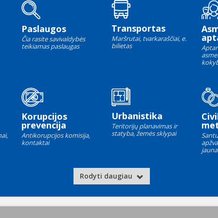
Transportas
Paslaugos
As
apt
Maršrutai, tvarkaraščiai, e.
Čia rasite savivaldybės
bilietas
teikiamas paslaugas
Aptar
asme
kokyb
Urbanistika
Korupcijos
Civi
prevencija
met
Teritorijų planavimas ir
statyba, žemės sklypai
ai,
Antikorupcijos komisija,
Santu
kontaktai
apžva
jauna
Rodyti daugiau