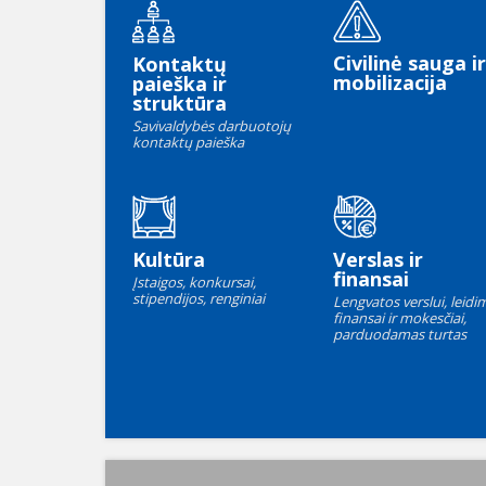
Civilinė sauga ir
Kontaktų
mobilizacija
paieška ir
struktūra
Savivaldybės darbuotojų
kontaktų paieška
Kultūra
Verslas ir
finansai
Įstaigos, konkursai,
stipendijos, renginiai
Lengvatos verslui, leidim
finansai ir mokesčiai,
parduodamas turtas