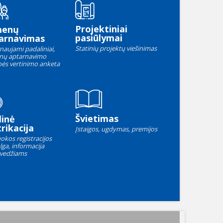
Projektiniai
menų
pasiūlymai
arnavimas
Statinių projektų viešinimas
naujami padaliniai,
nų aptarnavimo
ės vertinimo anketa
Švietimas
linė
rikacija
Įstaigos, ugdymas, premijos
okos registracijos
lga, informacija
vedžiams