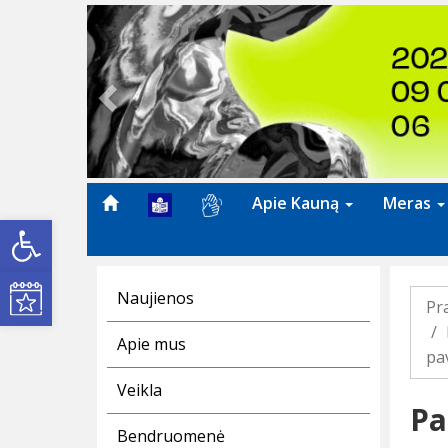
Previous
Apie Kauną
Meras
Open toolbar
Kultūros renginiai
Naujienos
Pr
Apie mus
pa
Veikla
Pa
Bendruomenė