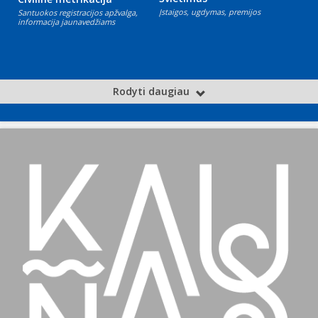
Įstaigos, ugdymas, premijos
Santuokos registracijos apžvalga,
informacija jaunavedžiams
Rodyti daugiau