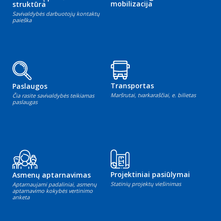
mobilizacija
struktūra
Savivaldybės darbuotojų kontaktų
paieška
Transportas
Paslaugos
Maršrutai, tvarkaraščiai, e. bilietas
Čia rasite savivaldybės teikiamas
paslaugas
Projektiniai pasiūlymai
Asmenų aptarnavimas
Statinių projektų viešinimas
Aptarnaujami padaliniai, asmenų
aptarnavimo kokybės vertinimo
anketa