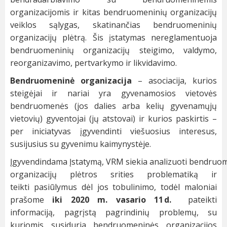
organizacijomis ir kitas bendruomeninių organizacijų
veiklos sąlygas, skatinančias bendruomeninių
organizacijų plėtrą. Šis įstatymas nereglamentuoja
bendruomeninių organizacijų steigimo, valdymo,
reorganizavimo, pertvarkymo ir likvidavimo.
Bendruomeninė organizacija
– asociacija, kurios
steigėjai ir nariai yra gyvenamosios vietovės
bendruomenės (jos dalies arba kelių gyvenamųjų
vietovių) gyventojai (jų atstovai) ir kurios paskirtis –
per iniciatyvas įgyvendinti viešuosius interesus,
susijusius su gyvenimu kaimynystėje.
Įgyvendindama Įstatymą, VRM siekia analizuoti bendruo
organizacijų plėtros srities problematiką ir
teikti pasiūlymus dėl jos tobulinimo, todėl maloniai
prašome
iki 2020 m. vasario 11 d.
pateikti
informaciją, pagrįstą pagrindinių problemų, su
kuriomis susiduria bendruomeninės organizacijos