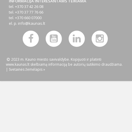
INFORMACIJA INTERESANTAMS TEIKIAMA
tel. +370 37 42 26 08
tel. +370 37 77 76 66
tel. +370 660 07000
el. p.
info@kaunas.lt
2023 m. Kauno miesto savivaldybė. Kopijuoti ir platinti
www.kaunas.lt skelbiamą informaciją be autorių sutikimo draudžiama.
|
Svetainės žemėlapis »