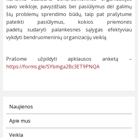
savo veikloje, pavyzdžiais bei pasiūlymus dėl galimų
šių problemų sprendimo būdų, taip pat prašytume
pateikti pasiūlymus, kokios priemonės
padėtų sudaryti palankesnes sąlygas efektyviau
vykdyti bendruomeninių organizacijų veiklą.
Prašome užpildyti apklausos anketą –
https://forms.gle/SYbmga2Bc3ET9PNQA
Naujienos
Apie mus
Veikla