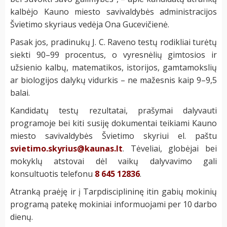
kalbėjo Kauno miesto savivaldybės administracijos
Švietimo skyriaus vedėja Ona Gucevičienė.
Pasak jos, pradinukų J. C. Raveno testų rodikliai turėtų
siekti 90–99 procentus, o vyresnėlių gimtosios ir
užsienio kalbų, matematikos, istorijos, gamtamokslių
ar biologijos dalykų vidurkis – ne mažesnis kaip 9–9,5
balai.
Kandidatų testų rezultatai, prašymai dalyvauti
programoje bei kiti susiję dokumentai teikiami Kauno
miesto savivaldybės Švietimo skyriui el. paštu
svietimo.skyrius@kaunas.lt
. Tėveliai, globėjai bei
mokyklų atstovai dėl vaikų dalyvavimo gali
konsultuotis telefonu
8 645 12836
.
Atranką praėję ir į Tarpdisciplininę itin gabių mokinių
programą patekę mokiniai informuojami per 10 darbo
dienų.