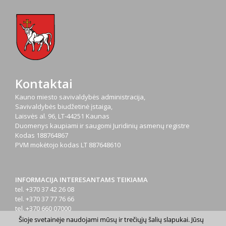
Kontaktai
Kauno miesto savivaldybės administracija,
Savivaldybės biudžetinė įstaiga,
Laisvės al. 96, LT-44251 Kaunas
Duomenys kaupiami ir saugomi Juridinių asmenų registre
Kodas
188764867
PVM mokėtojo kodas
LT 887648610
INFORMACIJA INTERESANTAMS TEIKIAMA
tel. +370 37 42 26 08
tel. +370 37 77 76 66
tel. +370 660 07000
el. p.
info@kaunas.lt
Šioje svetainėje naudojami mūsų ir trečiųjų šalių slapukai. Jūsų