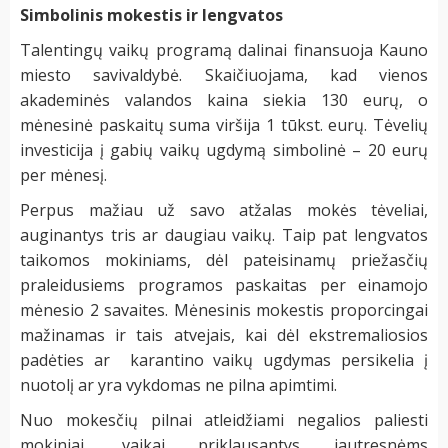
Simbolinis mokestis ir lengvatos
Talentingų vaikų programą dalinai finansuoja Kauno
miesto savivaldybė. Skaičiuojama, kad vienos
akademinės valandos kaina siekia 130 eurų, o
mėnesinė paskaitų suma viršija 1 tūkst. eurų. Tėvelių
investicija į gabių vaikų ugdymą simbolinė – 20 eurų
per mėnesį.
Perpus mažiau už savo atžalas mokės tėveliai,
auginantys tris ar daugiau vaikų. Taip pat lengvatos
taikomos mokiniams, dėl pateisinamų priežasčių
praleidusiems programos paskaitas per einamojo
mėnesio 2 savaites. Mėnesinis mokestis proporcingai
mažinamas ir tais atvejais, kai dėl ekstremaliosios
padėties ar karantino vaikų ugdymas persikelia į
nuotolį ar yra vykdomas ne pilna apimtimi.
Nuo mokesčių pilnai atleidžiami negalios paliesti
mokiniai, vaikai priklausantys jautresnėms