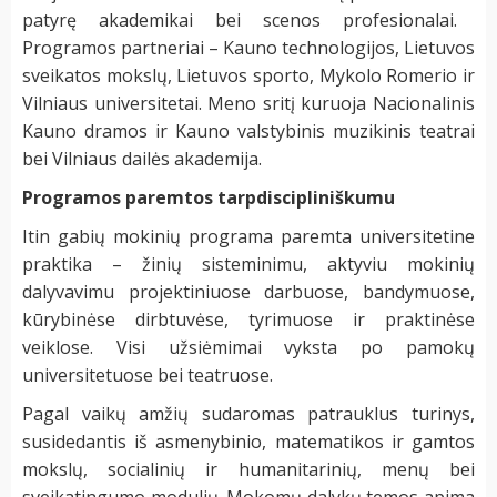
patyrę akademikai bei scenos profesionalai.
Programos partneriai – Kauno technologijos, Lietuvos
sveikatos mokslų, Lietuvos sporto, Mykolo Romerio ir
Vilniaus universitetai. Meno sritį kuruoja Nacionalinis
Kauno dramos ir Kauno valstybinis muzikinis teatrai
bei Vilniaus dailės akademija.
Programos paremtos tarpdiscipliniškumu
Itin gabių mokinių programa paremta universitetine
praktika – žinių sisteminimu, aktyviu mokinių
dalyvavimu projektiniuose darbuose, bandymuose,
kūrybinėse dirbtuvėse, tyrimuose ir praktinėse
veiklose. Visi užsiėmimai vyksta po pamokų
universitetuose bei teatruose.
Pagal vaikų amžių sudaromas patrauklus turinys,
susidedantis iš asmenybinio, matematikos ir gamtos
mokslų, socialinių ir humanitarinių, menų bei
sveikatingumo modulių. Mokomų dalykų temos apima