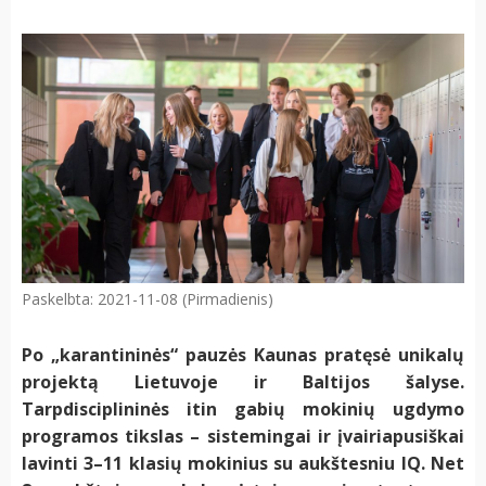
Paskelbta: 2021-11-08 (Pirmadienis)
Po „karantininės“ pauzės Kaunas pratęsė unikalų
projektą Lietuvoje ir Baltijos šalyse.
Tarpdisciplininės itin gabių mokinių ugdymo
programos tikslas – sistemingai ir įvairiapusiškai
lavinti 3–11 klasių mokinius su aukštesniu IQ. Net