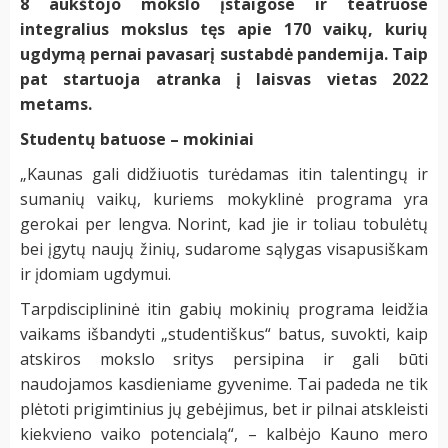
8 aukštojo mokslo įstaigose ir teatruose
integralius mokslus tęs apie 170 vaikų, kurių
ugdymą pernai pavasarį sustabdė pandemija. Taip
pat startuoja atranka į laisvas vietas 2022
metams.
Studentų batuose – mokiniai
„
Kaunas gali didžiuotis turėdamas itin talentingų ir
sumanių vaikų, kuriems mokyklinė programa yra
gerokai per lengva. Norint, kad jie ir toliau tobulėtų
bei įgytų naujų žinių, sudarome sąlygas visapusiškam
ir įdomiam ugdymui.
Tarpdisciplininė itin gabių mokinių programa leidžia
vaikams išbandyti „studentiškus“ batus, suvokti, kaip
atskiros mokslo sritys persipina ir gali būti
naudojamos kasdieniame gyvenime. Tai padeda ne tik
plėtoti prigimtinius jų gebėjimus, bet ir pilnai atskleisti
kiekvieno vaiko potencialą“, – kalbėjo Kauno mero