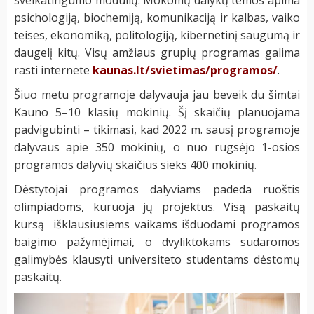
psichologiją, biochemiją, komunikaciją ir kalbas, vaiko
teises, ekonomiką, politologiją, kibernetinį saugumą ir
daugelį kitų. Visų amžiaus grupių programas galima
rasti internete
kaunas.lt/svietimas/programos/
.
Šiuo metu programoje dalyvauja jau beveik du šimtai
Kauno 5–10 klasių mokinių. Šį skaičių planuojama
padvigubinti – tikimasi, kad 2022 m. sausį programoje
dalyvaus apie 350 mokinių, o nuo rugsėjo 1-osios
programos dalyvių skaičius sieks 400 mokinių.
Dėstytojai programos dalyviams padeda ruoštis
olimpiadoms, kuruoja jų projektus. Visą paskaitų
kursą išklausiusiems vaikams išduodami programos
baigimo pažymėjimai, o dvyliktokams sudaromos
galimybės klausyti universiteto studentams dėstomų
paskaitų.