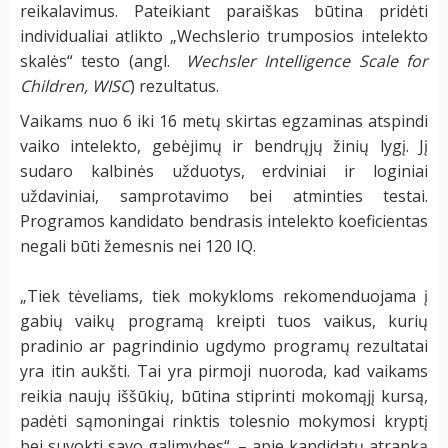
reikalavimus. Pateikiant paraiškas būtina pridėti
individualiai atlikto
„Wechslerio trumposios intelekto
skalės“ testo (angl.
Wechsler Intelligence Scale for
Children, WISC
) rezultatus.
Vaikams nuo 6 iki 16 metų skirtas egzaminas atspindi
vaiko intelekto, gebėjimų ir bendrųjų žinių lygį. Jį
sudaro kalbinės užduotys, erdviniai ir loginiai
uždaviniai, samprotavimo bei atminties testai.
Programos kandidato bendrasis intelekto koeficientas
negali būti žemesnis nei 120 IQ.
„Tiek tėveliams, tiek mokykloms rekomenduojama į
gabių vaikų programą kreipti tuos vaikus, kurių
pradinio ar pagrindinio ugdymo programų rezultatai
yra itin aukšti. Tai yra pirmoji nuoroda, kad vaikams
reikia naujų iššūkių, būtina stiprinti mokomąjį kursą,
padėti sąmoningai rinktis tolesnio mokymosi kryptį
bei suvokti savo galimybes“, – apie kandidatų atranką