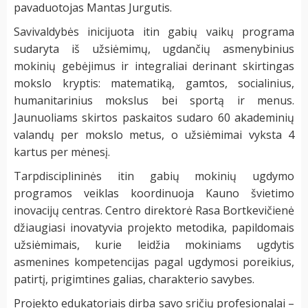
pavaduotojas Mantas Jurgutis.
Savivaldybės inicijuota itin gabių vaikų programa
sudaryta iš užsiėmimų, ugdančių asmenybinius
mokinių gebėjimus ir integraliai derinant skirtingas
mokslo kryptis: matematiką, gamtos, socialinius,
humanitarinius mokslus bei sportą ir menus.
Jaunuoliams skirtos paskaitos sudaro 60 akademinių
valandų per mokslo metus, o užsiėmimai vyksta 4
kartus per mėnesį.
Tarpdisciplininės itin gabių mokinių ugdymo
programos veiklas koordinuoja Kauno švietimo
inovacijų centras. Centro direktorė Rasa Bortkevičienė
džiaugiasi inovatyvia projekto metodika, papildomais
užsiėmimais, kurie leidžia mokiniams ugdytis
asmenines kompetencijas pagal ugdymosi poreikius,
patirtį, prigimtines galias, charakterio savybes.
Projekto edukatoriais dirba savo sričių profesionalai
–