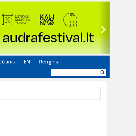
Next
ečiams
EN
Renginiai
Paieškos
forma