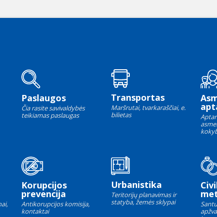
Transportas
Paslaugos
As
apt
Maršrutai, tvarkaraščiai, e.
Čia rasite savivaldybės
bilietas
teikiamas paslaugas
Aptar
asme
kokyb
Urbanistika
Korupcijos
Civi
prevencija
met
Teritorijų planavimas ir
statyba, žemės sklypai
ai,
Antikorupcijos komisija,
Santu
kontaktai
apžva