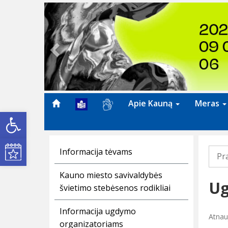
Previous
Apie Kauną
Meras
Open toolbar
Kultūros renginiai
Informacija tėvams
Pr
Kauno miesto savivaldybės
Ug
švietimo stebėsenos rodikliai
Informacija ugdymo
Atnau
organizatoriams