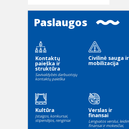
Paslaugos
Civilinė sauga ir
Kontaktų
mobilizacija
paieška ir
struktūra
Savivaldybės darbuotojų
kontaktų paieška
Kultūra
Verslas ir
finansai
Įstaigos, konkursai,
stipendijos, renginiai
Lengvatos verslui, leidim
finansai ir mokesčiai,