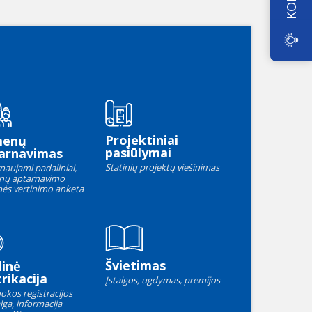
Projektiniai
menų
pasiūlymai
arnavimas
Statinių projektų viešinimas
naujami padaliniai,
nų aptarnavimo
ės vertinimo anketa
Švietimas
linė
rikacija
Įstaigos, ugdymas, premijos
okos registracijos
lga, informacija