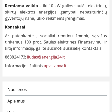
Remiama veikla
– iki 10 kW galios saulės elektrinių,
skirtų elektros energijos gamybai nepasiturinčių
gyventojų namų ūkio reikmėms įrengimas.
Kontaktai
Ar patenkante į socialiai remtinų žmonių sąrašus
tinkamus 100 proc. Saulės elektrinės Finansavimui ir
kitą informaciją. galite sužinoti susisiekę kontaktais:
863824173;
liudas@energija24.lt
Informacijos šaltinis
apvis.apva.lt
Naujienos
Apie mus