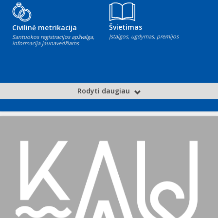
Švietimas
Civilinė metrikacija
Įstaigos, ugdymas, premijos
Santuokos registracijos apžvalga,
informacija jaunavedžiams
Rodyti daugiau