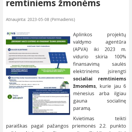
remtiniems žmonėms
Atnaujinta: 2023-05-08 (Pirmadienis)
Aplinkos projektų
valdymo agentūra
(APVA) iki 2023 m.
vidurio skiria 100%
finansavimą saulės
elektrinėms įsirengti
socialiai remtiniems
žmonėms
, kurie jau 6
mėnesius arba ilgiau
gauna socialinę
paramą.
Kvietimas teikti
paraiškas pagal pažangos priemonės 2.2. punkto