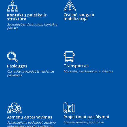
Civilinė sauga ir
Kontaktų paieška ir
mobilizacija
struktūra
Savivaldybės darbuotojų kontaktų
paieška
Transportas
Paslaugos
Maršrutai, tvarkaraščiai, e. bilietas
Čia rasite savivaldybės teikiamas
paslaugas
Projektiniai pasiūlymai
Asmenų aptarnavimas
Statinių projektų viešinimas
Aptarnaujami padaliniai, asmenų
aptarnavimo kokybės vertinimo