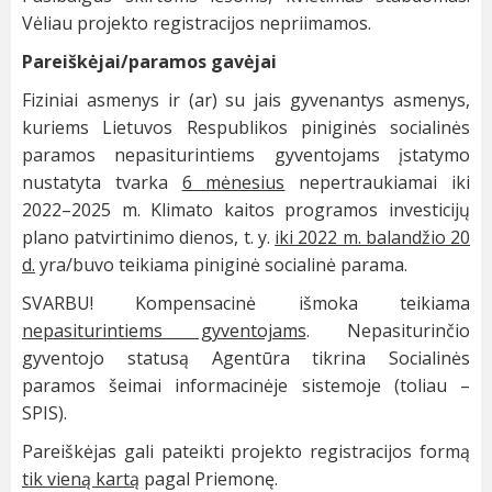
Vėliau projekto registracijos nepriimamos.
Pareiškėjai/paramos gavėjai
Fiziniai asmenys ir (ar) su jais gyvenantys asmenys,
kuriems Lietuvos Respublikos piniginės socialinės
paramos nepasiturintiems gyventojams įstatymo
nustatyta tvarka
6 mėnesius
nepertraukiamai iki
2022–2025 m. Klimato kaitos programos investicijų
plano patvirtinimo dienos, t. y.
iki 2022 m. balandžio 20
d.
yra/buvo teikiama piniginė socialinė parama.
SVARBU! Kompensacinė išmoka teikiama
nepasiturintiems gyventojams
. Nepasiturinčio
gyventojo statusą Agentūra tikrina Socialinės
paramos šeimai informacinėje sistemoje (toliau –
SPIS).
Pareiškėjas gali pateikti projekto registracijos formą
tik vieną kartą
pagal Priemonę.