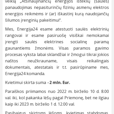
veiklą „Atsinaujinančių energijos išteklių (saulės)
panaudojimas nepasiturinčių fizinių asmenų elektros
energijos reikmėms ir (ar) iškastinį kurą naudojančių
šilumos įrenginių pakeitimui“.
Mes, Energija24 esame atestuoti saulės elektrinių
rangovai ir esame pasiruošę visiškai nemokamai
įrengti saulės elektrines socialinę paramą
gaunantiems žmonėms. Visas paramos gavimo
procesas vyksta labai sklandžiai ir žmogui tikrai jokios
naštos neužkrauname, visais reikalingais
dokumentais, atestatais ir t.t. pasirūpiname mes,
Energija24 komanda.
Kvietimui skirta suma –
2 mln. Eur.
Paraiškos priimamos nuo 2022 m. birželio 10 d. 8.00
val. iki, kol pakanka lėšų pagal Priemonę, bet ne ilgiau
kaip iki 2023 m. birželio 1 d. 12.00 val.
Pasibaigus skirtoms lėšoms, kvietimas stabdomas.