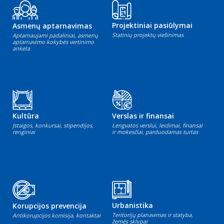
Projektiniai pasiūlymai
Asmenų aptarnavimas
Statinių projektų viešinimas
Aptarnaujami padaliniai, asmenų
aptarnavimo kokybės vertinimo
anketa
Kultūra
Verslas ir finansai
Įstaigos, konkursai, stipendijos,
Lengvatos verslui, leidimai, finansai
renginiai
ir mokesčiai, parduodamas turtas
Urbanistika
Korupcijos prevencija
Teritorijų planavimas ir statyba,
Antikorupcijos komisija, kontaktai
žemės sklypai