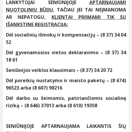
LANKYTOJAI SENIŪNIJOJE
APTARNAUJAMI
NUOTOLINIU BŪDU
, TAČIAU JEI TAI NEĮMANOMA
AR NEPATOGU,
KLIENTAI PRIIMAMI TIK SU
IŠANKSTINE REGISTRACIJA:
Dėl socialinių išmokų ir kompensacijų – (8 37) 34 04
52
Dėl gyvenamosios vietos deklaravimo – (8 37) 34
18 61
Seniūnijos veiklos klausimais – (8 37) 34 20 72
Dėl poreikių nustatymo ir maisto paketų – (8 674)
96523 arba (8 607) 98216
Dėl darbo su šeimomis, patiriančiomis socialinę
riziką – (8 646) 37013 arba (8 610) 19358
SENIŪNIJOJE APTARNAUJAMA LAIKANTIS ŠIŲ