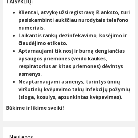
TAISYKLIŲ:
Klientai, atvykę užsiregistravę iš anksto, turi
pasiskambinti aukščiau nurodytais telefono
numeriais.
Laikantis rankų dezinfekavimo, kosėjimo ir
čiaudėjimo etiketo.
Aptarnaujami tik nosį ir burną dengiančias
apsaugos priemones (veido kaukes,
respiratorius ar kitas priemones) dėvintys
asmenys.
Neaptarnaujami asmenys, turintys ūmių
viršutinių kvėpavimo takų infekcijų požymių
(sloga, kosulys, apsunkintas kvėpavimas).
Būkime ir likime sveiki
!
Naujienos