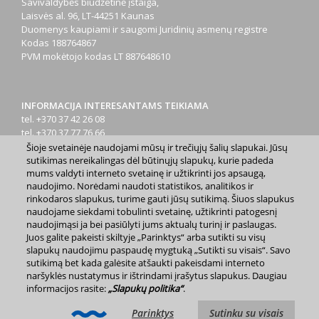
Savivaldybės biudžetinė įstaiga,
Laisvės al. 96, LT-44251 Kaunas
Duomenys kaupiami ir saugomi Juridinių asmenų registre
Kodas
188764867
PVM mokėtojo kodas
LT 887648610
INFORMACIJA INTERESANTAMS TEIKIAMA
tel. +370 37 42 26 08
tel. +370 37 77 76 66
tel. +370 660 07000
Šioje svetainėje naudojami mūsų ir trečiųjų šalių slapukai. Jūsų
el. p.
info@kaunas.lt
sutikimas nereikalingas dėl būtinųjų slapukų, kurie padeda
mums valdyti interneto svetainę ir užtikrinti jos apsaugą,
naudojimo. Norėdami naudoti statistikos, analitikos ir
rinkodaros slapukus, turime gauti jūsų sutikimą. Šiuos slapukus
naudojame siekdami tobulinti svetainę, užtikrinti patogesnį
naudojimąsi ja bei pasiūlyti jums aktualų turinį ir paslaugas.
Juos galite pakeisti skiltyje „Parinktys“ arba sutikti su visų
2023 m. Kauno miesto savivaldybė. Kopijuoti ir platinti
slapukų naudojimu paspaudę mygtuką „Sutikti su visais“. Savo
www.kaunas.lt skelbiamą informaciją be autorių sutikimo draudžiama.
sutikimą bet kada galėsite atšaukti pakeisdami interneto
|
Svetainės žemėlapis »
naršyklės nustatymus ir ištrindami įrašytus slapukus. Daugiau
informacijos rasite:
„Slapukų politika“
.
Parinktys
Sutinku su visais