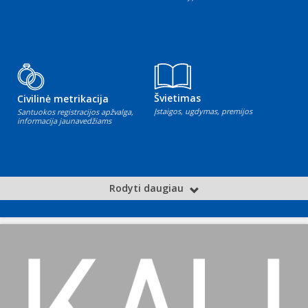
Švietimas
Civilinė metrikacija
Įstaigos, ugdymas, premijos
Santuokos registracijos apžvalga,
informacija jaunavedžiams
Rodyti daugiau