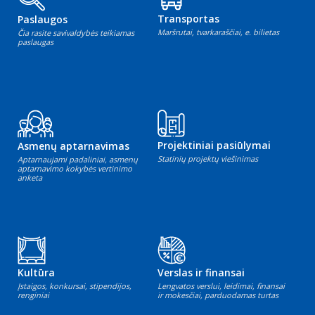
Transportas
Paslaugos
Maršrutai, tvarkaraščiai, e. bilietas
Čia rasite savivaldybės teikiamas
paslaugas
Projektiniai pasiūlymai
Asmenų aptarnavimas
Statinių projektų viešinimas
Aptarnaujami padaliniai, asmenų
aptarnavimo kokybės vertinimo
anketa
Kultūra
Verslas ir finansai
Įstaigos, konkursai, stipendijos,
Lengvatos verslui, leidimai, finansai
renginiai
ir mokesčiai, parduodamas turtas