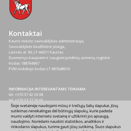
Kontaktai
Kauno miesto savivaldybės administracija,
Savivaldybės biudžetinė įstaiga,
Laisvės al. 96, LT-44251 Kaunas
Duomenys kaupiami ir saugomi Juridinių asmenų registre
Kodas
188764867
PVM mokėtojo kodas
LT 887648610
INFORMACIJA INTERESANTAMS TEIKIAMA
tel. +370 37 42 26 08
tel. +370 37 77 76 66
tel. +370 660 07000
Šioje svetainėje naudojami mūsų ir trečiųjų šalių slapukai. Jūsų
sutikimas nereikalingas dėl būtinųjų slapukų, kurie padeda
el. p.
info@kaunas.lt
mums valdyti interneto svetainę ir užtikrinti jos apsaugą,
naudojimo. Norėdami naudoti statistikos, analitikos ir
rinkodaros slapukus, turime gauti jūsų sutikimą. Šiuos slapukus