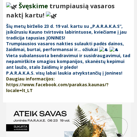
Švęskime
trumpiausią vasaros
naktį kartu!
Šių metų birželio 23 d. 19 val. kartu su „P.A.R.A.K.A.S“,
įsikūrusiu Kauno tvirtovės labirintuose, kviečiame į jau
tradicija tapusias JONINES!
Trumpiausios vasaros nakties sulaukti padės dainos,
žaidimai, burtai, performansai ir… ožiukai
Vieta subalansuota bendravimui ir susidraugavimui, tad
nepamirškite smagios kompanijos, skanėstų kepimui
ant laužo, stalo žaidimų ir pledo!
P.A.R.A.K.A.S. visų labai laukia atvykstančių į Jonines!
Daugiau informacijos:
https://www.facebook.com/parakas.kaunas/?
locale=lt_LT