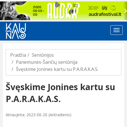
Previous
Pradžia
Seniūnijos
Panemunės-Šančių seniūnija
Švęskime Jonines kartu su P.A.R.A.K.A.S.
Švęskime Jonines kartu su
P.A.R.A.K.A.S.
Atnaujinta: 2023-06-20 (Antradienis)