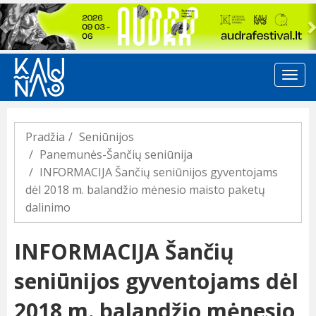
Previous
Pradžia
Seniūnijos
Panemunės-Šančių seniūnija
INFORMACIJA Šančių seniūnijos gyventojams
dėl 2018 m. balandžio mėnesio maisto paketų
dalinimo
INFORMACIJA Šančių
seniūnijos gyventojams dėl
2018 m. balandžio mėnesio