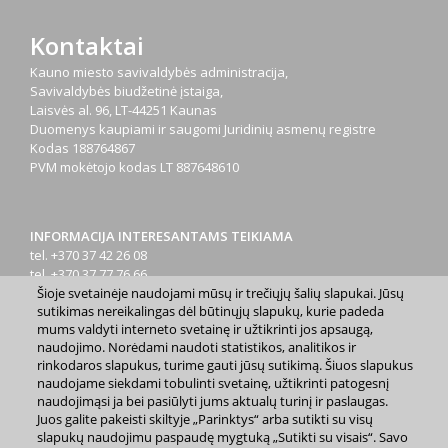
Kontaktai
Kauno miesto savivaldybės administracija,
Savivaldybės biudžetinė įstaiga,
Laisvės al. 96, LT-44251 Kaunas
Duomenys kaupiami ir saugomi Juridinių asmenų registre
Kodas
188764867
PVM mokėtojo kodas
LT 887648610
INFORMACIJA INTERESANTAMS TEIKIAMA
tel. +370 37 42 26 08
tel. +370 37 77 76 66
tel. +370 660 07000
Šioje svetainėje naudojami mūsų ir trečiųjų šalių slapukai. Jūsų
sutikimas nereikalingas dėl būtinųjų slapukų, kurie padeda
el. p.
info@kaunas.lt
mums valdyti interneto svetainę ir užtikrinti jos apsaugą,
naudojimo. Norėdami naudoti statistikos, analitikos ir
rinkodaros slapukus, turime gauti jūsų sutikimą. Šiuos slapukus
naudojame siekdami tobulinti svetainę, užtikrinti patogesnį
naudojimąsi ja bei pasiūlyti jums aktualų turinį ir paslaugas.
Juos galite pakeisti skiltyje „Parinktys“ arba sutikti su visų
2023 m. Kauno miesto savivaldybė. Kopijuoti ir platinti
slapukų naudojimu paspaudę mygtuką „Sutikti su visais“. Savo