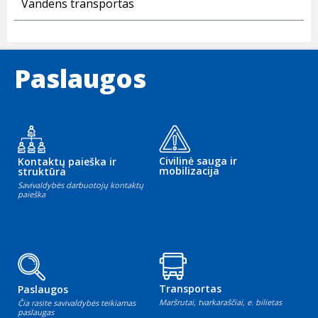
Vandens transportas
Paslaugos
Civilinė sauga ir
Kontaktų paieška ir
mobilizacija
struktūra
Savivaldybės darbuotojų kontaktų
paieška
Transportas
Paslaugos
Maršrutai, tvarkaraščiai, e. bilietas
Čia rasite savivaldybės teikiamas
paslaugas