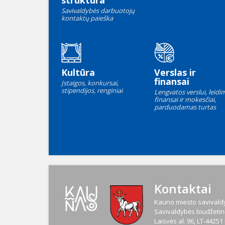
struktūra
Savivaldybės darbuotojų
kontaktų paieška
Kultūra
Verslas ir
finansai
Įstaigos, konkursai,
stipendijos, renginiai
Lengvatos verslui, leidim
finansai ir mokesčiai,
parduodamas turtas
Kontaktai
Kauno miesto savivaldy
Savivaldybės biudžetinė
Laisvės al. 96, LT-4425