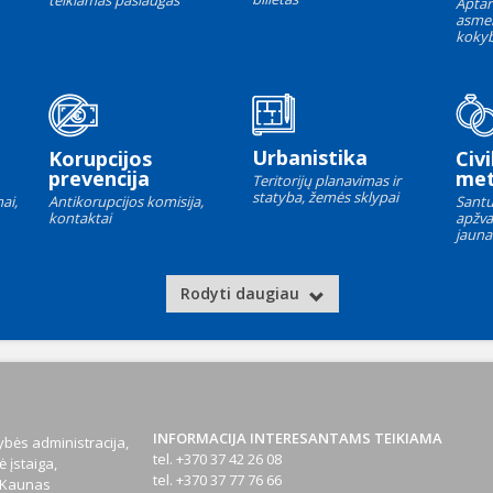
teikiamas paslaugas
Aptar
asme
kokyb
Urbanistika
Korupcijos
Civi
prevencija
met
Teritorijų planavimas ir
statyba, žemės sklypai
ai,
Antikorupcijos komisija,
Santu
kontaktai
apžva
jauna
Rodyti daugiau
INFORMACIJA INTERESANTAMS TEIKIAMA
bės administracija,
tel. +370 37 42 26 08
 įstaiga,
tel. +370 37 77 76 66
1 Kaunas