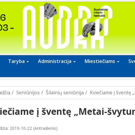
Taryba
Administracija
Miestiečiams
Sv
adžia
Seniūnijos
Šilainių seniūnija
Kviečiame į šventę „
iečiame į šventę „Metai-švytur
lbta: 2019-10-22 (Antradienis)