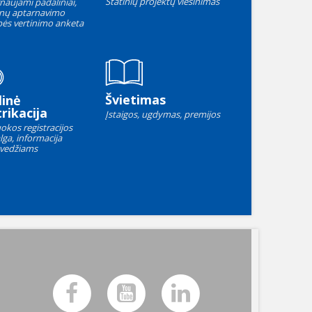
Statinių projektų viešinimas
naujami padaliniai,
nų aptarnavimo
ės vertinimo anketa
Švietimas
linė
rikacija
Įstaigos, ugdymas, premijos
okos registracijos
lga, informacija
vedžiams