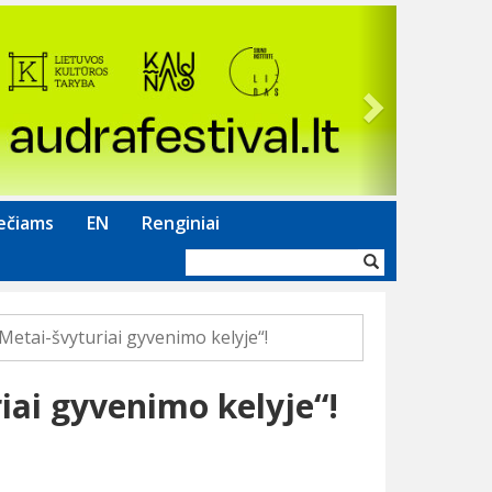
Next
ečiams
EN
Renginiai
Paieškos
forma
Metai-švyturiai gyvenimo kelyje“!
iai gyvenimo kelyje“!