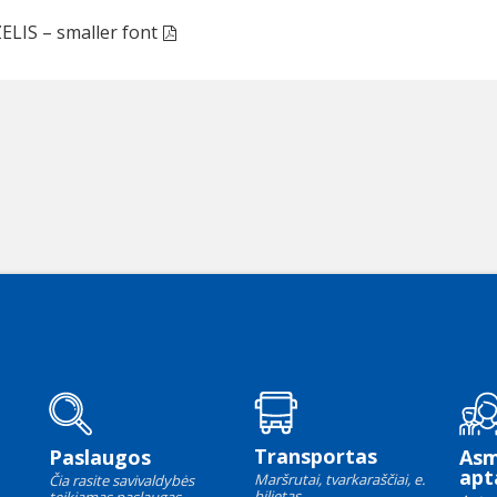
ELIS – smaller font
Transportas
Paslaugos
As
apt
Maršrutai, tvarkaraščiai, e.
Čia rasite savivaldybės
bilietas