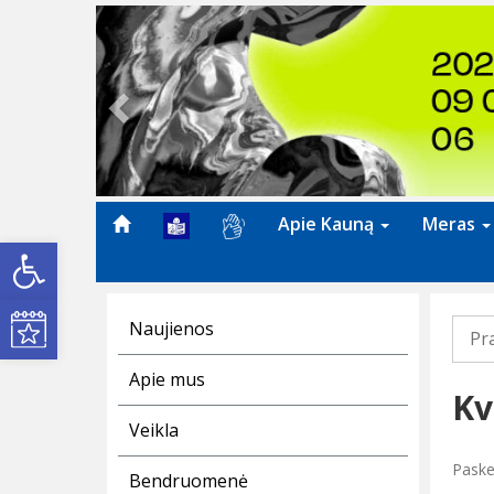
Previous
Apie Kauną
Meras
Open toolbar
Kultūros renginiai
Naujienos
Pr
Apie mus
Kv
Veikla
Paske
Bendruomenė