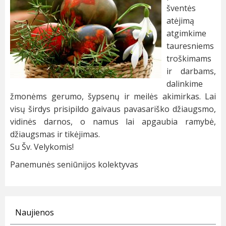
šventės
atėjimą
atgimkime
tauresniems
troškimams
ir darbams,
dalinkime
žmonėms gerumo, šypsenų ir meilės akimirkas. Lai
visų širdys prisipildo gaivaus pavasariško džiaugsmo,
vidinės darnos, o namus lai apgaubia ramybė,
džiaugsmas ir tikėjimas.
Su Šv. Velykomis!
Panemunės seniūnijos kolektyvas
Naujienos