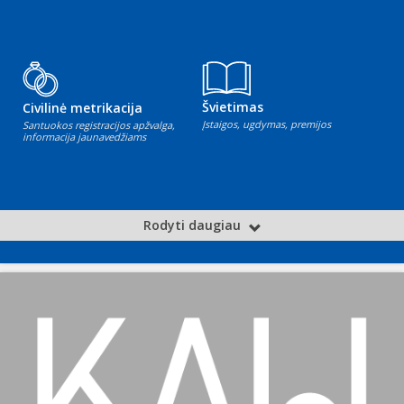
Švietimas
Civilinė metrikacija
Įstaigos, ugdymas, premijos
Santuokos registracijos apžvalga,
informacija jaunavedžiams
Rodyti daugiau