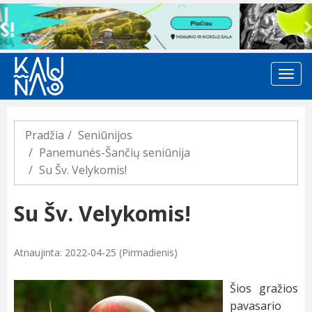
Previous
Pradžia
Seniūnijos
Panemunės-Šančių seniūnija
Su Šv. Velykomis!
Su Šv. Velykomis!
Atnaujinta: 2022-04-25 (Pirmadienis)
Šios gražios
pavasario