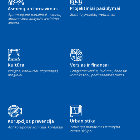
Projektiniai pasiūlymai
Asmenų aptarnavimas
Statinių projektų viešinimas
Aptarnaujami padaliniai, asmenų
aptarnavimo kokybės vertinimo
anketa
Kultūra
Verslas ir finansai
Įstaigos, konkursai, stipendijos,
Lengvatos verslui, leidimai, finansai
renginiai
ir mokesčiai, parduodamas turtas
Urbanistika
Korupcijos prevencija
Teritorijų planavimas ir statyba,
Antikorupcijos komisija, kontaktai
žemės sklypai