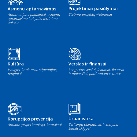
Projektiniai pasiūlymai
Asmenų aptarnavimas
Statinių projektų viešinimas
Aptarnaujami padaliniai, asmenų
aptarnavimo kokybės vertinimo
anketa
Kultūra
Verslas ir finansai
Įstaigos, konkursai, stipendijos,
Lengvatos verslui, leidimai, finansai
renginiai
ir mokesčiai, parduodamas turtas
Urbanistika
Korupcijos prevencija
Teritorijų planavimas ir statyba,
Antikorupcijos komisija, kontaktai
žemės sklypai