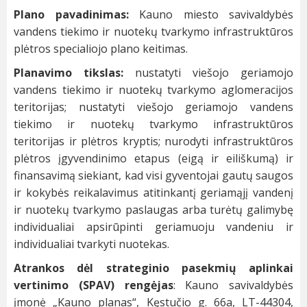
Plano pavadinimas:
Kauno miesto savivaldybės
vandens tiekimo ir nuotekų tvarkymo infrastruktūros
plėtros specialiojo plano keitimas.
Planavimo tikslas:
nustatyti viešojo geriamojo
vandens tiekimo ir nuotekų tvarkymo aglomeracijos
teritorijas; nustatyti viešojo geriamojo vandens
tiekimo ir nuotekų tvarkymo infrastruktūros
teritorijas ir plėtros kryptis; nurodyti infrastruktūros
plėtros įgyvendinimo etapus (eigą ir eiliškumą) ir
finansavimą siekiant, kad visi gyventojai gautų saugos
ir kokybės reikalavimus atitinkantį geriamąjį vandenį
ir nuotekų tvarkymo paslaugas arba turėtų galimybę
individualiai apsirūpinti geriamuoju vandeniu ir
individualiai tvarkyti nuotekas.
Atrankos dėl strateginio pasekmių aplinkai
vertinimo (SPAV) rengėjas
: Kauno savivaldybės
įmonė „Kauno planas“, Kęstučio g. 66a, LT-44304,