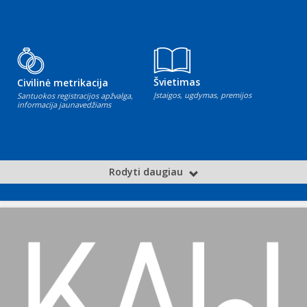
Švietimas
Civilinė metrikacija
Įstaigos, ugdymas, premijos
Santuokos registracijos apžvalga,
informacija jaunavedžiams
Rodyti daugiau