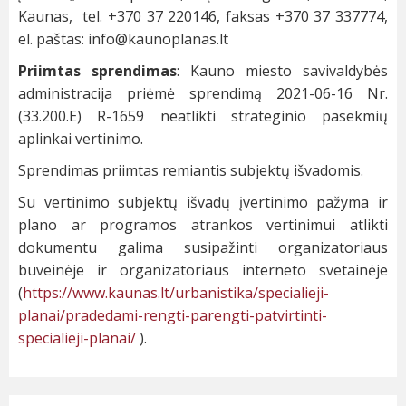
Kaunas, tel. +370 37 220146, faksas +370 37 337774,
el. paštas:
info@kaunoplanas.lt
Priimtas sprendimas
: Kauno miesto savivaldybės
administracija priėmė sprendimą 2021-06-16 Nr.
(33.200.E) R-1659 neatlikti strateginio pasekmių
aplinkai vertinimo.
Sprendimas priimtas remiantis subjektų išvadomis.
Su vertinimo subjektų išvadų įvertinimo pažyma ir
plano ar programos atrankos vertinimui atlikti
dokumentu galima susipažinti organizatoriaus
buveinėje ir organizatoriaus interneto svetainėje
(
https://www.kaunas.lt/urbanistika/specialieji-
planai/pradedami-rengti-parengti-patvirtinti-
specialieji-planai/
).