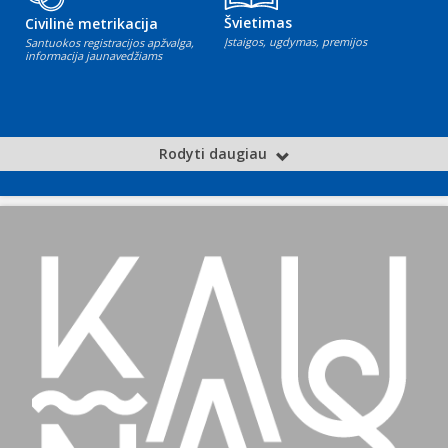
Švietimas
Civilinė metrikacija
Įstaigos, ugdymas, premijos
Santuokos registracijos apžvalga,
informacija jaunavedžiams
Rodyti daugiau