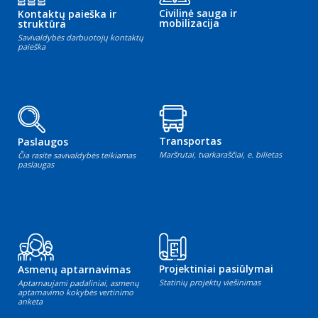
Civilinė sauga ir
Kontaktų paieška ir
mobilizacija
struktūra
Savivaldybės darbuotojų kontaktų
paieška
Transportas
Paslaugos
Maršrutai, tvarkaraščiai, e. bilietas
Čia rasite savivaldybės teikiamas
paslaugas
Projektiniai pasiūlymai
Asmenų aptarnavimas
Statinių projektų viešinimas
Aptarnaujami padaliniai, asmenų
aptarnavimo kokybės vertinimo
anketa