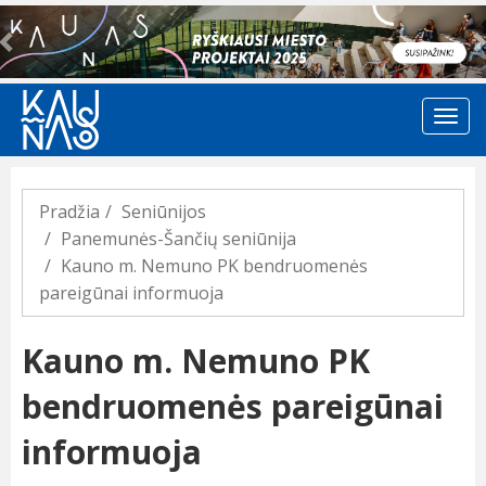
Previous
Pradžia
Seniūnijos
Panemunės-Šančių seniūnija
Kauno m. Nemuno PK bendruomenės
pareigūnai informuoja
Kauno m. Nemuno PK
bendruomenės pareigūnai
informuoja