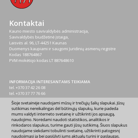
Kontaktai
Kauno miesto savivaldybės administracija,
Savivaldybės biudžetinė įstaiga,
Laisvės al. 96, LT-44251 Kaunas
Duomenys kaupiami ir saugomi Juridinių asmenų registre
Kodas
188764867
PVM mokėtojo kodas
LT 887648610
INFORMACIJA INTERESANTAMS TEIKIAMA
tel. +370 37 42 26 08
tel. +370 37 77 76 66
tel. +370 660 07000
Šioje svetainėje naudojami mūsų ir trečiųjų šalių slapukai. Jūsų
el. p.
info@kaunas.lt
sutikimas nereikalingas dėl būtinųjų slapukų, kurie padeda
mums valdyti interneto svetainę ir užtikrinti jos apsaugą,
naudojimo. Norėdami naudoti statistikos, analitikos ir
rinkodaros slapukus, turime gauti jūsų sutikimą. Šiuos slapukus
naudojame siekdami tobulinti svetainę, užtikrinti patogesnį
naudojimąsi ja bei pasiūlyti jums aktualų turinį ir paslaugas.