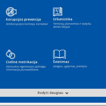
Urbanistika
Korupcijos prevencija
Teritorijų planavimas ir statyba,
Antikorupcijos komisija, kontaktai
žemės sklypai
Švietimas
Civilinė metrikacija
Įstaigos, ugdymas, premijos
Santuokos registracijos apžvalga,
informacija jaunavedžiams
Rodyti daugiau