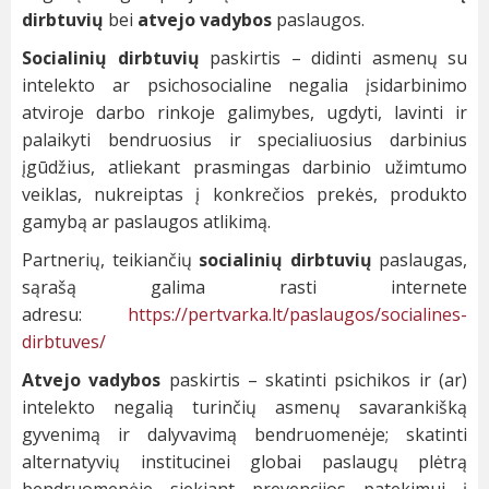
dirbtuvių
bei
atvejo vadybos
paslaugos.
Socialinių dirbtuvių
paskirtis – didinti asmenų su
intelekto ar psichosocialine negalia įsidarbinimo
atviroje darbo rinkoje galimybes, ugdyti, lavinti ir
palaikyti bendruosius ir specialiuosius darbinius
įgūdžius, atliekant prasmingas darbinio užimtumo
veiklas, nukreiptas į konkrečios prekės, produkto
gamybą ar paslaugos atlikimą.
Partnerių, teikiančių
socialinių dirbtuvių
paslaugas,
sąrašą galima rasti internete
adresu:
https://pertvarka.lt/paslaugos/socialines-
dirbtuves/
Atvejo vadybos
paskirtis – skatinti psichikos ir (ar)
intelekto negalią turinčių asmenų savarankišką
gyvenimą ir dalyvavimą bendruomenėje; skatinti
alternatyvių institucinei globai paslaugų plėtrą
bendruomenėje siekiant prevencijos patekimui į