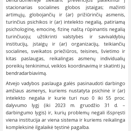
stacionarias socialines globos įstaigas; mažinti
artimųjų, globojančių ir (ar) prižiūrinčių asmenis,
turinčius psichikos ir (ar) intelekto negalią, patiriamą
psichologinę, emocinę, fizinę naštą rūpinantis negalią
turinčiuoju; užtikrinti valstybės ir savivaldybių
institucijų, įstaigų ir (ar) organizacijų, teikiančių
socialines, sveikatos priežiūros, teisines, švietimo ir
kitas paslaugas, reikalingas asmenų individualių
poreikių tenkinimui, veiklos koordinavimą ir skatinti jų
bendradarbiavimą.
Atvejo vadybos paslauga galės pasinaudoti darbingo
amžiaus asmenys, kuriems nustatyta psichinė ir (ar)
intelekto negalia ir kurie turi nuo 0 iki 55 proc.
dalyvumo lygį (iki 2023 m. gruodžio 31 d. –
darbingumo lygis) ir, kurių problemų negali išspręsti
viena institucija ar viena sistema ir kuriems reikalinga
kompleksinė ilgalaikė tęstinė pagalba.