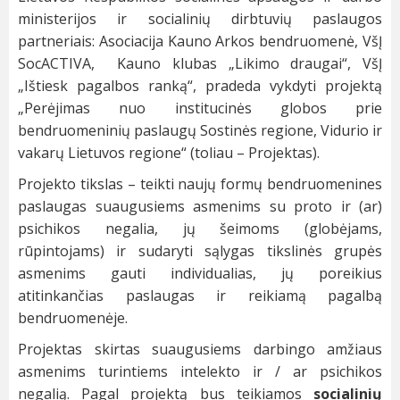
ministerijos ir socialinių dirbtuvių paslaugos
partneriais: Asociacija Kauno Arkos bendruomenė, VšĮ
SocACTIVA, Kauno klubas „Likimo draugai“, VšĮ
„Ištiesk pagalbos ranką“, pradeda vykdyti projektą
„Perėjimas nuo institucinės globos prie
bendruomeninių paslaugų Sostinės regione, Vidurio ir
vakarų Lietuvos regione“ (toliau – Projektas).
Projekto tikslas – teikti naujų formų bendruomenines
paslaugas suaugusiems asmenims su proto ir (ar)
psichikos negalia, jų šeimoms (globėjams,
rūpintojams) ir sudaryti sąlygas tikslinės grupės
asmenims gauti individualias, jų poreikius
atitinkančias paslaugas ir reikiamą pagalbą
bendruomenėje.
Projektas skirtas suaugusiems darbingo amžiaus
asmenims turintiems intelekto ir / ar psichikos
negalią. Pagal projektą bus teikiamos
socialinių