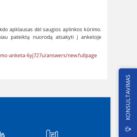
do apklausas dėl saugios aplinkos kūrimo.
iau pateiktą nuorodą atsakyti į anketoje
nimo-anketa-6yj727u/answers/new.fullpage
KONSULTAVIMAS