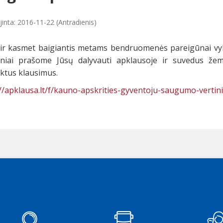
jinta: 2016-11-22 (Antradienis)
 ir kasmet baigiantis metams bendruomenės pareigūnai vyk
niai prašome Jūsų dalyvauti apklausoje ir suvedus žem
ktus klausimus.
://apklausa.lt/f/kauno-apskrities-gyventoju-saugumo-verti