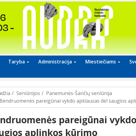
Taryba
Administracija
Miestiečiams
Sv
adžia
Seniūnijos
Panemunės-Šančių seniūnija
Bendruomenės pareigūnai vykdo apklausas dėl saugios apl
ndruomenės pareigūnai vykdo
ugios aplinkos kūrimo