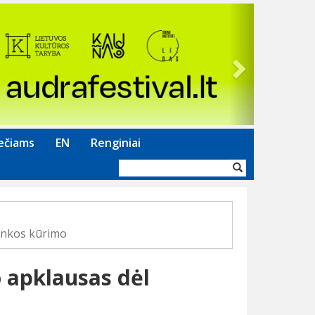
Next
ečiams
EN
Renginiai
Paieškos
forma
inkos kūrimo
 apklausas dėl