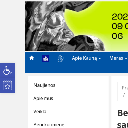
Previous
Apie Kauną
Meras
Open toolbar
Kultūros renginiai
Naujienos
Pr
Apie mus
Be
Veikla
sa
Bendruomenė