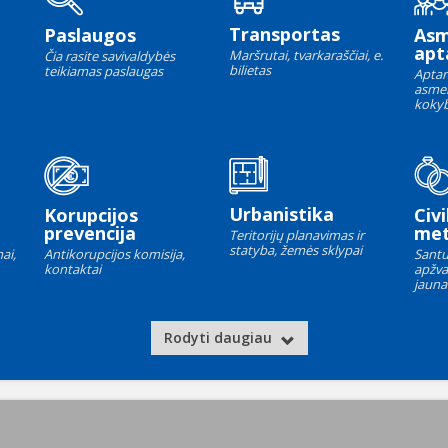
Transportas
Paslaugos
As
apt
Maršrutai, tvarkaraščiai, e.
Čia rasite savivaldybės
bilietas
teikiamas paslaugas
Aptar
asme
kokyb
Urbanistika
Korupcijos
Civi
prevencija
met
Teritorijų planavimas ir
statyba, žemės sklypai
ai,
Antikorupcijos komisija,
Santu
kontaktai
apžva
jauna
Rodyti daugiau