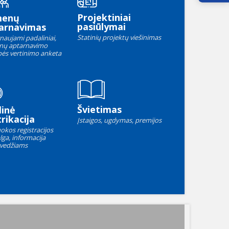
Projektiniai
menų
pasiūlymai
arnavimas
Statinių projektų viešinimas
naujami padaliniai,
nų aptarnavimo
ės vertinimo anketa
Švietimas
linė
rikacija
Įstaigos, ugdymas, premijos
okos registracijos
lga, informacija
vedžiams