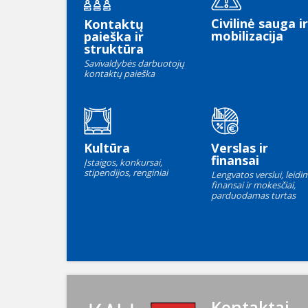
Civilinė sauga ir
Kontaktų
mobilizacija
paieška ir
struktūra
Savivaldybės darbuotojų
kontaktų paieška
Kultūra
Verslas ir
finansai
Įstaigos, konkursai,
stipendijos, renginiai
Lengvatos verslui, leidim
finansai ir mokesčiai,
parduodamas turtas
Kontaktai