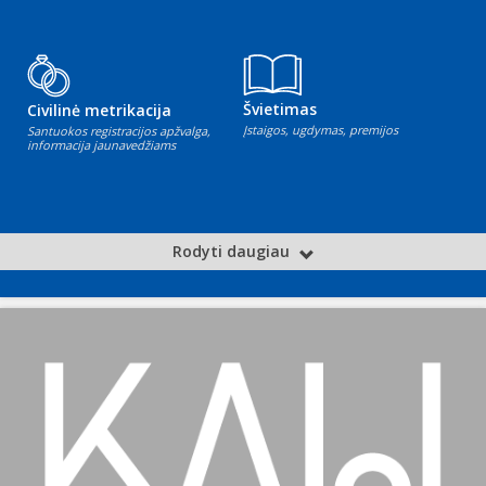
Švietimas
Civilinė metrikacija
Įstaigos, ugdymas, premijos
Santuokos registracijos apžvalga,
informacija jaunavedžiams
Rodyti daugiau