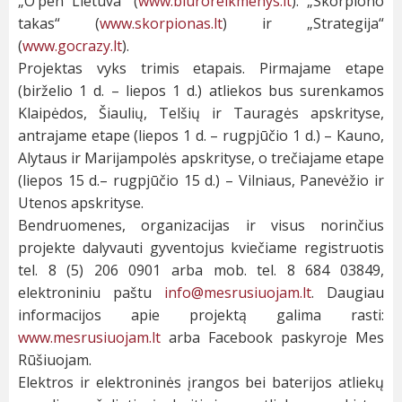
„O‘pen Lietuva“ (
www.biuroreikmenys.lt
). „Skorpiono
takas“ (
www.skorpionas.lt
) ir „Strategija“
(
www.gocrazy.lt
).
Projektas vyks trimis etapais. Pirmajame etape
(birželio 1 d. – liepos 1 d.) atliekos bus surenkamos
Klaipėdos, Šiaulių, Telšių ir Tauragės apskrityse,
antrajame etape (liepos 1 d. – rugpjūčio 1 d.) – Kauno,
Alytaus ir Marijampolės apskrityse, o trečiajame etape
(liepos 15 d.– rugpjūčio 15 d.) – Vilniaus, Panevėžio ir
Utenos apskrityse.
Bendruomenes, organizacijas ir visus norinčius
projekte dalyvauti gyventojus kviečiame registruotis
tel. 8 (5) 206 0901 arba mob. tel. 8 684 03849,
elektroniniu paštu
info@mesrusiuojam.lt
. Daugiau
informacijos apie projektą galima rasti:
www.mesrusiuojam.lt
arba Facebook paskyroje Mes
Rūšiuojam.
Elektros ir elektroninės įrangos bei baterijos atliekų