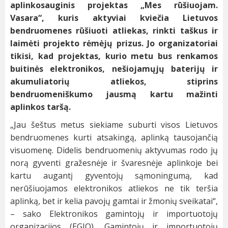
aplinkosauginis projektas „Mes rūšiuojam.
Vasara“, kuris aktyviai kviečia Lietuvos
bendruomenes rūšiuoti atliekas, rinkti taškus ir
laimėti projekto rėmėjų prizus. Jo organizatoriai
tikisi, kad projektas, kurio metu bus renkamos
buitinės elektronikos, nešiojamųjų baterijų ir
akumuliatorių atliekos, stiprins
bendruomeniškumo jausmą kartu mažinti
aplinkos taršą.
„Jau šeštus metus siekiame suburti visos Lietuvos
bendruomenes kurti atsakingą, aplinką tausojančią
visuomenę. Didelis bendruomenių aktyvumas rodo jų
norą gyventi gražesnėje ir švaresnėje aplinkoje bei
kartu augantį gyventojų sąmoningumą, kad
nerūšiuojamos elektronikos atliekos ne tik teršia
aplinką, bet ir kelia pavojų gamtai ir žmonių sveikatai“,
– sako Elektronikos gamintojų ir importuotojų
organizacijos (EGIO), Gamintojų ir importuotojų