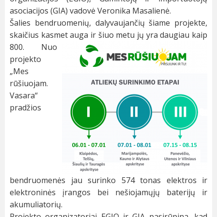
asociacijos (GIA) vadovė Veronika Masalienė.
Šalies bendruomenių, dalyvaujančių šiame projekte,
skaičius kasmet auga ir šiuo metu jų yra daugiau kaip
800. Nuo
projekto
„Mes
rūšiuojam.
Vasara“
pradžios
bendruomenės jau surinko 574 tonas elektros ir
elektroninės įrangos bei nešiojamųjų baterijų ir
akumuliatorių.
Projekto organizatoriai EGIO ir GIA pasirūpina, kad