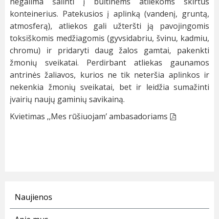
negalima šalinti į buitinėms atliekoms skirtus
konteinerius. Patekusios į aplinką (vandenį, gruntą,
atmosferą), atliekos gali užteršti ją pavojingomis
toksiškomis medžiagomis (gyvsidabriu, švinu, kadmiu,
chromu) ir pridaryti daug žalos gamtai, pakenkti
žmonių sveikatai. Perdirbant atliekas gaunamos
antrinės žaliavos, kurios ne tik neteršia aplinkos ir
nekenkia žmonių sveikatai, bet ir leidžia sumažinti
įvairių naujų gaminių savikainą.
Kvietimas ,,Mes rūšiuojam’ ambasadoriams
Naujienos