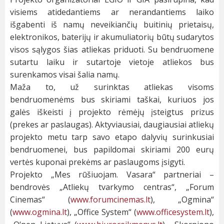
visiems atidedantiems ar nerandantiems laiko
išgabenti iš namų neveikiančių buitinių prietaisų,
elektronikos, baterijų ir akumuliatorių būtų sudarytos
visos sąlygos šias atliekas priduoti. Su bendruomene
sutartu laiku ir sutartoje vietoje atliekos bus
surenkamos visai šalia namų.
Maža to, už surinktas atliekas visoms
bendruomenėms bus skiriami taškai, kuriuos jos
galės iškeisti į projekto rėmėjų įsteigtus prizus
(prekes ar paslaugas). Aktyviausiai, daugiausiai atliekų
projekto metu tarp savo etapo dalyvių surinkusiai
bendruomenei, bus papildomai skiriami 200 eurų
vertės kuponai prekėms ar paslaugoms įsigyti.
Projekto „Mes rūšiuojam. Vasara“ partneriai –
bendrovės „Atliekų tvarkymo centras“, „Forum
Cinemas“ (
www.forumcinemas.lt
), „Ogmina“
(
www.ogmina.lt
), „Office System“ (
www.officesystem.lt
),