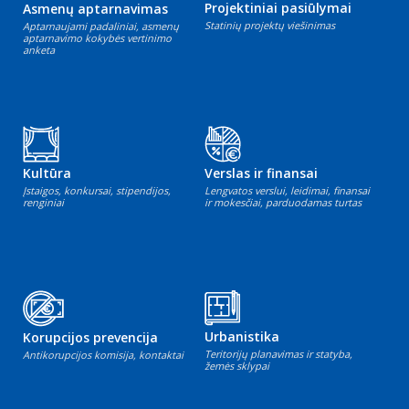
Projektiniai pasiūlymai
Asmenų aptarnavimas
Statinių projektų viešinimas
Aptarnaujami padaliniai, asmenų
aptarnavimo kokybės vertinimo
anketa
Kultūra
Verslas ir finansai
Įstaigos, konkursai, stipendijos,
Lengvatos verslui, leidimai, finansai
renginiai
ir mokesčiai, parduodamas turtas
Urbanistika
Korupcijos prevencija
Teritorijų planavimas ir statyba,
Antikorupcijos komisija, kontaktai
žemės sklypai