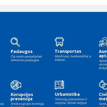
Transportas
Paslaugos
As
apt
Maršrutai, tvarkaraščiai, e.
Čia rasite savivaldybės
bilietas
teikiamas paslaugas
Aptar
asme
kokyb
Urbanistika
Korupcijos
Civi
prevencija
met
Teritorijų planavimas ir
statyba, žemės sklypai
ai,
Antikorupcijos komisija,
Santu