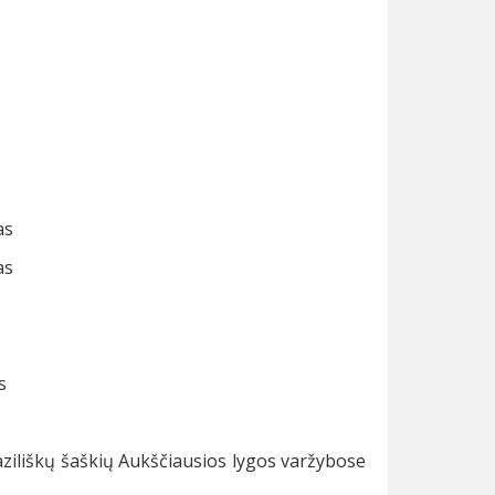
as
as
s
ziliškų šaškių Aukščiausios lygos varžybose