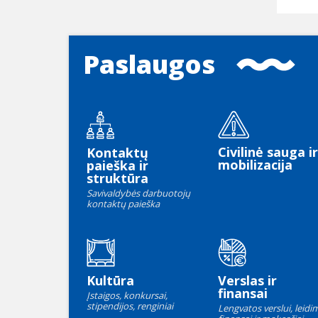
Paslaugos
Civilinė sauga ir
Kontaktų
mobilizacija
paieška ir
struktūra
Savivaldybės darbuotojų
kontaktų paieška
Kultūra
Verslas ir
finansai
Įstaigos, konkursai,
stipendijos, renginiai
Lengvatos verslui, leidim