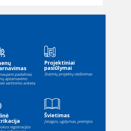
Projektiniai
menų
pasiūlymai
arnavimas
Statinių projektų viešinimas
naujami padaliniai,
nų aptarnavimo
ės vertinimo anketa
Švietimas
linė
rikacija
Įstaigos, ugdymas, premijos
okos registracijos