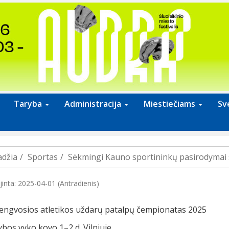
Taryba
Administracija
Miestiečiams
Sv
adžia
Sportas
Sėkmingi Kauno sportininkų pasirodymai 
jinta: 2025-04-01 (Antradienis)
lengvosios atletikos uždarų patalpų čempionatas 2025
bos vyko kovo 1–2 d. Vilniuje.