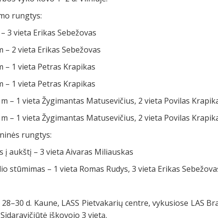
mo rungtys:
– 3 vieta Erikas Sebežovas
 – 2 vieta Erikas Sebežovas
 – 1 vieta Petras Krapikas
 – 1 vieta Petras Krapikas
m – 1 vieta Žygimantas Matusevičius, 2 vieta Povilas Krapik
m – 1 vieta Žygimantas Matusevičius, 2 vieta Povilas Krapik
ninės rungtys:
s į aukštį – 3 vieta Aivaras Miliauskas
io stūmimas – 1 vieta Romas Rudys, 3 vieta Erikas Sebežova
 28–30 d. Kaune, LASS Pietvakarių centre, vykusiose LAS Bra
Sidaravičiūtė iškovojo 3 vietą.