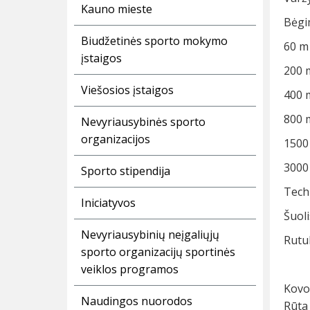
Kauno mieste
Bėgi
Biudžetinės sporto mokymo
60 m 
įstaigos
200 m
Viešosios įstaigos
400 m
800 m
Nevyriausybinės sporto
organizacijos
1500 
3000 
Sporto stipendija
Tech
Iniciatyvos
Šuoli
Nevyriausybinių neįgaliųjų
Rutul
sporto organizacijų sportinės
veiklos programos
Kovo
Naudingos nuorodos
Rūta 