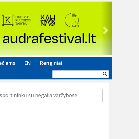
Next
ečiams
EN
Renginiai
Paieškos
forma
sportininkų su negalia varžybose