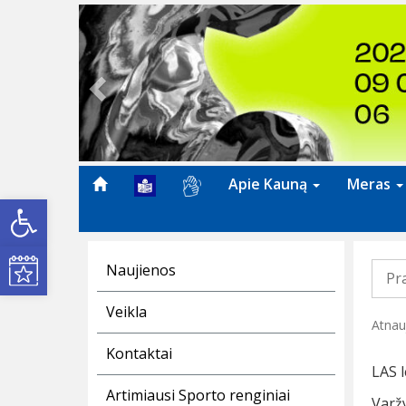
Previous
Apie Kauną
Meras
Open toolbar
Kultūros renginiai
Naujienos
Pr
Veikla
Atnau
Kontaktai
LAS 
Artimiausi Sporto renginiai
Varžy