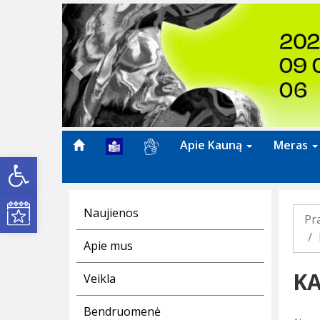
Previous
Apie Kauną
Meras
Open toolbar
Kultūros renginiai
Naujienos
Pr
Apie mus
KA
Veikla
Bendruomenė