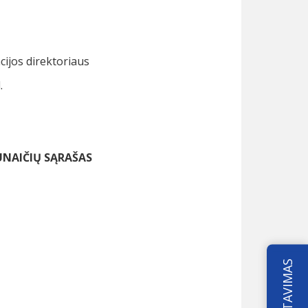
ijos direktoriaus
.
ŪNAIČIŲ SĄRAŠAS