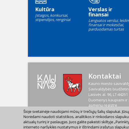
Kultūra
Verslas ir
finansai
Įstaigos, konkursai,
stipendijos, renginiai
Lengvatos verslui, leidim
finansai ir mokesčiai,
parduodamas turtas
Kontaktai
Kauno miesto savivaldy
Savivaldybės biudžetinė
Laisvės al. 96, LT-4425
Duomenys kaupiami ir s
asmenų registre
Kodas
188764867
Šioje svetainėje naudojami mūsų ir trečiųjų šalių slapukai. Jū
PVM mokėtojo kodas
L
Norėdami naudoti statistikos, analitikos ir rinkodaros slapuku
aktualų turinį ir paslaugas. Juos galite pakeisti skiltyje „Par
interneto naršyklės nustatymus ir ištrindami įrašytus slapukus
2023 m. Kauno miesto s