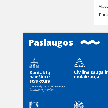
Vlada
Dariu
Paslaugos
Civilinė sauga ir
Kontaktų
mobilizacija
paieška ir
struktūra
Savivaldybės darbuotojų
kontaktų paieška