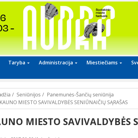
Taryba
Administracija
Miestiečiams
Sv
adžia
Seniūnijos
Panemunės-Šančių seniūnija
KAUNO MIESTO SAVIVALDYBĖS SENIŪNAIČIŲ SĄRAŠAS
UNO MIESTO SAVIVALDYBĖS S