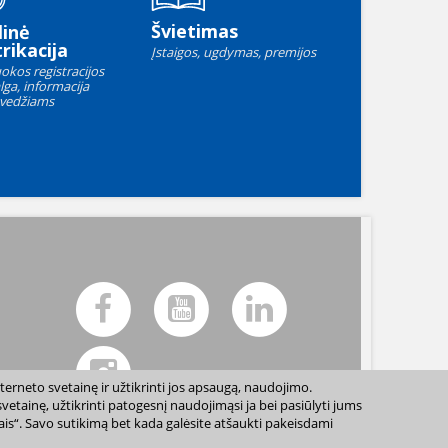
Švietimas
linė
rikacija
Įstaigos, ugdymas, premijos
okos registracijos
lga, informacija
vedžiams
terneto svetainę ir užtikrinti jos apsaugą, naudojimo.
etainę, užtikrinti patogesnį naudojimąsi ja bei pasiūlyti jums
sais“. Savo sutikimą bet kada galėsite atšaukti pakeisdami
ių sutikimo draudžiama. |
Svetainės žemėlapis »