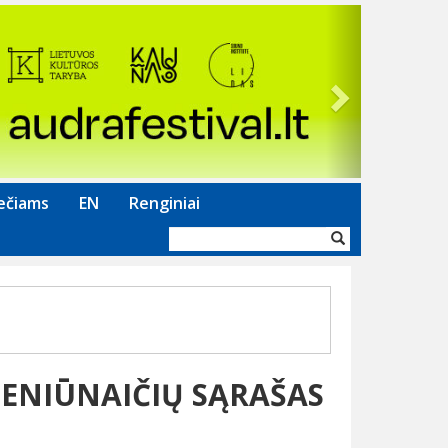
Next
ečiams
EN
Renginiai
Paieškos
forma
ENIŪNAIČIŲ SĄRAŠAS