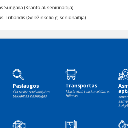
s Sungaila (Kranto al. seniūnaitija)
s Tribandis (Geležinkelio g. seniūnaitija)
Transportas
Paslaugos
As
apt
Maršrutai, tvarkaraščiai, e.
Čia rasite savivaldybės
bilietas
teikiamas paslaugas
Aptar
asme
kokyb