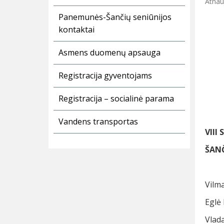
Atnau
Panemunės-Šančių seniūnijos
kontaktai
Asmens duomenų apsauga
Registracija gyventojams
Registracija – socialinė parama
Vandens transportas
VIII
S
ŠANČ
Vilma
Eglė 
Vlada