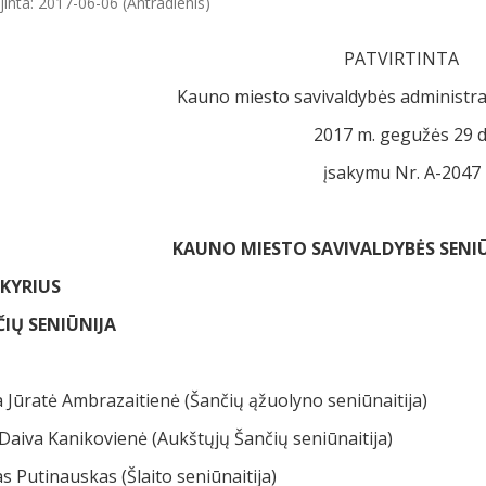
jinta: 2017-06-06 (Antradienis)
PATVIRTINTA
Kauno miesto savivaldybės administrac
2017 m. gegužės 29 d
įsakymu Nr. A-2047
KAUNO MIESTO SAVIVALDYBĖS SENI
KYRIUS
IŲ SENIŪNIJA
 Jūratė Ambrazaitienė (Šančių ąžuolyno seniūnaitija)
Daiva Kanikovienė (Aukštųjų Šančių seniūnaitija)
s Putinauskas (Šlaito seniūnaitija)