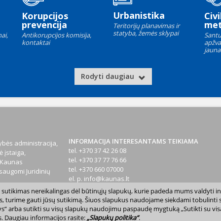
Urbanistika
Korupcijos
Civi
prevencija
met
Teritorijų planavimas ir
statyba, žemės sklypai
ai,
Antikorupcijos komisija,
Santu
kontaktai
apžva
jauna
Rodyti daugiau
INFORMACIJA INTERESANTAMS TEIKIAMA
bės administracija,
tel. +370 37 42 26 08
 įstaiga,
tel. +370 37 77 76 66
1 Kaunas
tel. +370 660 07000
augomi Juridinių
el. p.
info@kaunas.lt
sų sutikimas nereikalingas dėl būtinųjų slapukų, kurie padeda mums valdyti in
T 887648610
s, turime gauti jūsų sutikimą. Šiuos slapukus naudojame siekdami tobulinti sv
inktys“ arba sutikti su visų slapukų naudojimu paspaudę mygtuką „Sutikti su vi
. Daugiau informacijos rasite:
„Slapukų politika“
.
avivaldybė. Kopijuoti ir platinti www.kaunas.lt skelbiamą informaciją be autor