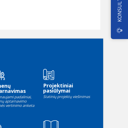
KONSULTAVIMAS
Projektiniai
menų
pasiūlymai
arnavimas
Statinių projektų viešinimas
naujami padaliniai,
nų aptarnavimo
ės vertinimo anketa