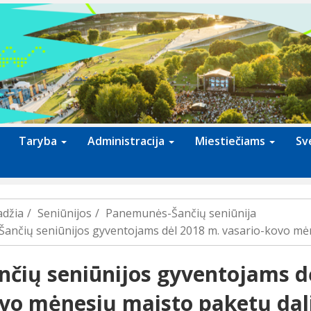
Taryba
Administracija
Miestiečiams
Sv
adžia
Seniūnijos
Panemunės-Šančių seniūnija
Šančių seniūnijos gyventojams dėl 2018 m. vasario-kovo mė
nčių seniūnijos gyventojams dė
vo mėnesių maisto paketų dal