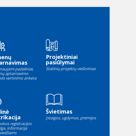
Projektiniai
menų
pasiūlymai
arnavimas
Statinių projektų viešinimas
naujami padaliniai,
nų aptarnavimo
ės vertinimo anketa
Švietimas
linė
rikacija
Įstaigos, ugdymas, premijos
okos registracijos
lga, informacija
vedžiams