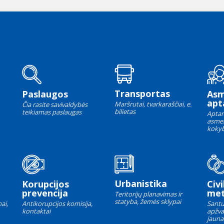
Transportas
Paslaugos
As
apt
Maršrutai, tvarkaraščiai, e.
Čia rasite savivaldybės
bilietas
teikiamas paslaugas
Aptar
asme
kokyb
Urbanistika
Korupcijos
Civi
prevencija
met
Teritorijų planavimas ir
statyba, žemės sklypai
ai,
Antikorupcijos komisija,
Santu
kontaktai
apžva
jauna