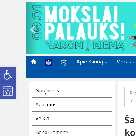
Previous
Apie Kauną
Meras
Open toolbar
Kultūros renginiai
Naujienos
Pr
Apie mus
Ša
Veikla
ko
Bendruomenė