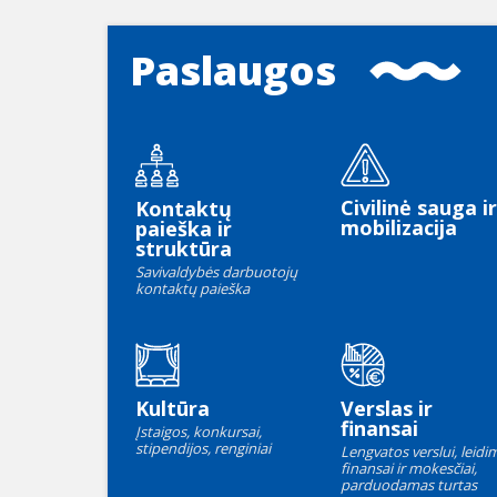
Paslaugos
Civilinė sauga ir
Kontaktų
mobilizacija
paieška ir
struktūra
Savivaldybės darbuotojų
kontaktų paieška
Kultūra
Verslas ir
finansai
Įstaigos, konkursai,
stipendijos, renginiai
Lengvatos verslui, leidim
finansai ir mokesčiai,
parduodamas turtas