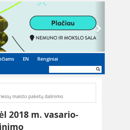
Next
ečiams
EN
Renginiai
Paieškos
forma
nesių maisto paketų dalinimo
l 2018 m. vasario-
inimo