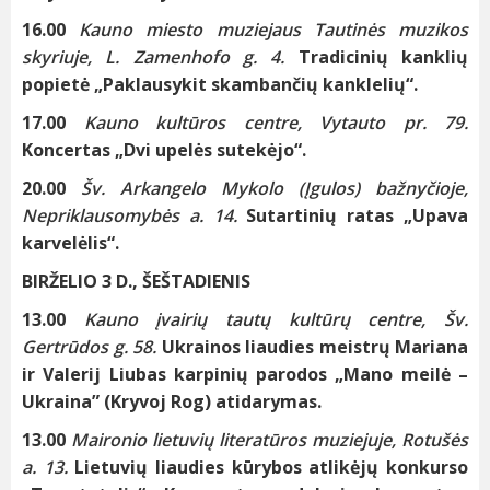
16.00
Kauno miesto muziejaus Tautinės muzikos
skyriuje, L. Zamenhofo g. 4.
Tradicinių kanklių
popietė „Paklausykit skambančių kanklelių“.
17.00
Kauno kultūros centre, Vytauto pr. 79.
Koncertas „Dvi upelės sutekėjo“.
20.00
Šv. Arkangelo Mykolo (Įgulos) bažnyčioje,
Nepriklausomybės a. 14.
Sutartinių ratas „Upava
karvelėlis“.
BIRŽELIO 3 D., ŠEŠTADIENIS
13.00
Kauno įvairių tautų kultūrų centre, Šv.
Gertrūdos g. 58.
Ukrainos liaudies meistrų Mariana
ir Valerij Liubas karpinių parodos „Mano meilė –
Ukraina” (Kryvoj Rog) atidarymas.
13.00
Maironio lietuvių literatūros muziejuje, Rotušės
a. 13.
Lietuvių liaudies kūrybos atlikėjų konkurso