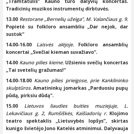
„Tramtatulis“ Kauno turo dalyvių koncertas.
Tradicinių muzikos instrumentų dirbtuvės.
13.00
Restorane „Bernelių užeiga”, M. Valančiaus g. 9.
Popietė su folkloro ansambliu „Dar nejok, dar
sustok“
14.00-16.00
Laisvės alėjoje.
Folkloro ansamblių
koncertai „Svečiai kieman suvažiavo“.
14.00
Kauno pilies kieme.
Užsienio svečių koncertas
„Tai svetelių gražumas!“
14.00-18.00
Kauno pilies prieigose, prie Kanklininko
skulptūros.
Amatininkų jomarkas „Parduosiu pupų
pūdą, pirksiu dūdą“.
15.00
Lietuvos liaudies buities muziejuje, L.
Lekavičiaus g. 2, Rumšiškės, Kaišiadorių r.
Klojimo
teatro spektaklis „Lietuvybės lopšys”, skirtas
kunigo švietėjo Jono Katelės atminimui. Dalyvauja