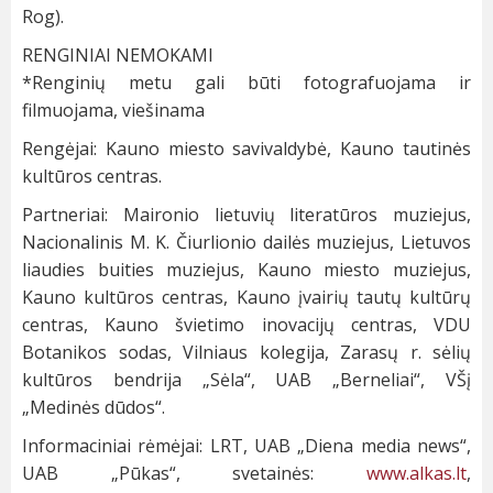
Rog).
RENGINIAI NEMOKAMI
*Renginių metu gali būti fotografuojama ir
filmuojama, viešinama
Rengėjai: Kauno miesto savivaldybė, Kauno tautinės
kultūros centras.
Partneriai: Maironio lietuvių literatūros muziejus,
Nacionalinis M. K. Čiurlionio dailės muziejus, Lietuvos
liaudies buities muziejus, Kauno miesto muziejus,
Kauno kultūros centras, Kauno įvairių tautų kultūrų
centras, Kauno švietimo inovacijų centras, VDU
Botanikos sodas, Vilniaus kolegija, Zarasų r. sėlių
kultūros bendrija „Sėla“, UAB „Berneliai“, VŠį
„Medinės dūdos“.
Informaciniai rėmėjai: LRT, UAB „Diena media news“,
UAB „Pūkas“, svetainės:
www.alkas.lt
,