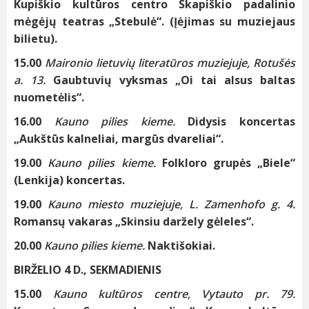
Kupiškio kultūros centro Skapiškio padalinio
mėgėjų teatras „Stebulė“. (Įėjimas su muziejaus
bilietu).
15.00
Maironio lietuvių literatūros muziejuje, Rotušės
a. 13.
Gaubtuvių vyksmas „Oi tai alsus baltas
nuometėlis“.
16.00
Kauno pilies kieme.
Didysis koncertas
„Aukštūs kalneliai, margūs dvareliai“.
19.00
Kauno pilies kieme.
Folkloro grupės „Biele“
(Lenkija) koncertas.
19.00
Kauno miesto muziejuje, L. Zamenhofo g. 4.
Romansų vakaras „Skinsiu daržely gėleles“.
20.00
Kauno pilies kieme.
Naktišokiai.
BIRŽELIO 4 D., SEKMADIENIS
15.00
Kauno kultūros centre, Vytauto pr. 79.