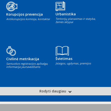
Urbanistika
Korupcijos prevencija
Teritorijų planavimas ir statyba,
Antikorupcijos komisija, kontaktai
žemės sklypai
Švietimas
Civilinė metrikacija
Įstaigos, ugdymas, premijos
Santuokos registracijos apžvalga,
informacija jaunavedžiams
Rodyti daugiau