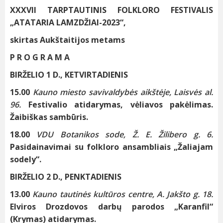
XXXVII TARPTAUTINIS FOLKLORO FESTIVALIS
„ATATARIA LAMZDŽIAI-2023“,
skirtas Aukštaitijos metams
P R O G R A M A
BIRŽELIO 1 D., KETVIRTADIENIS
15.00
Kauno miesto savivaldybės aikštėje, Laisvės al.
96.
Festivalio atidarymas, vėliavos pakėlimas.
Žaibiškas sambūris.
18.00
VDU Botanikos sode, Ž. E. Žilibero g. 6.
Pasidainavimai su folkloro ansambliais „Žaliajam
sodely“.
BIRŽELIO 2 D., PENKTADIENIS
13.00
Kauno tautinės kultūros centre, A. Jakšto g. 18.
Elviros Drozdovos darbų parodos „Karanfil“
(Krymas) atidarymas.