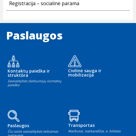
Registracija – socialinė parama
Paslaugos
Civilinė sauga ir
Kontaktų paieška ir
mobilizacija
struktūra
Savivaldybės darbuotojų kontaktų
paieška
Transportas
Paslaugos
Maršrutai, tvarkaraščiai, e. bilietas
Čia rasite savivaldybės teikiamas
paslaugas