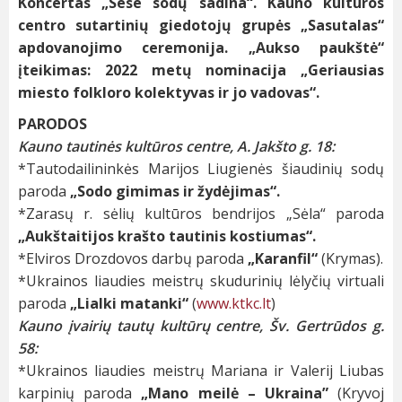
Koncertas „Sese sodų sadina“. Kauno kultūros
centro sutartinių giedotojų grupės „Sasutalas“
apdovanojimo ceremonija. „Aukso paukštė“
įteikimas: 2022 metų nominacija „Geriausias
miesto folkloro kolektyvas ir jo vadovas“.
PARODOS
Kauno tautinės kultūros centre, A. Jakšto g. 18:
*Tautodailininkės Marijos Liugienės šiaudinių sodų
paroda
„Sodo gimimas ir žydėjimas“.
*Zarasų r. sėlių kultūros bendrijos „Sėla“ paroda
„Aukštaitijos krašto tautinis kostiumas“.
*Elviros Drozdovos darbų paroda
„Karanfil“
(Krymas).
*Ukrainos liaudies meistrų skudurinių lėlyčių virtuali
paroda
„Lialki matanki“
(
www.ktkc.lt
)
Kauno įvairių tautų kultūrų centre, Šv. Gertrūdos g.
58:
*Ukrainos liaudies meistrų Mariana ir Valerij Liubas
karpinių paroda
„Mano meilė – Ukraina”
(Kryvoj