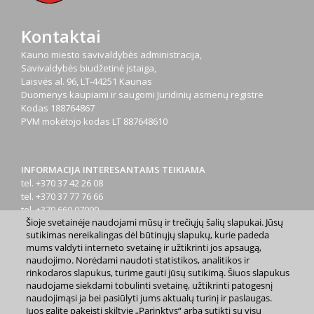
Kontaktai
Kauno miesto savivaldybės administracija,
Savivaldybės biudžetinė įstaiga,
Laisvės al. 96, LT-44251 Kaunas
Duomenys kaupiami ir saugomi Juridinių asmenų registre
Kodas
188764867
PVM mokėtojo kodas
LT 887648610
INFORMACIJA INTERESANTAMS TEIKIAMA
tel. +370 37 42 26 08
tel. +370 37 77 76 66
tel. +370 660 07000
Šioje svetainėje naudojami mūsų ir trečiųjų šalių slapukai. Jūsų
el. p.
info@kaunas.lt
sutikimas nereikalingas dėl būtinųjų slapukų, kurie padeda
mums valdyti interneto svetainę ir užtikrinti jos apsaugą,
naudojimo. Norėdami naudoti statistikos, analitikos ir
rinkodaros slapukus, turime gauti jūsų sutikimą. Šiuos slapukus
naudojame siekdami tobulinti svetainę, užtikrinti patogesnį
naudojimąsi ja bei pasiūlyti jums aktualų turinį ir paslaugas.
2023 m. Kauno miesto savivaldybė. Kopijuoti ir platinti
Juos galite pakeisti skiltyje „Parinktys“ arba sutikti su visų