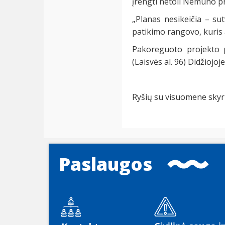
įrengti netoli Nemuno p
„Planas nesikeičia – su
patikimo rangovo, kuris a
Pakoreguoto projekto pr
(Laisvės al. 96) Didžiojoje
Ryšių su visuomene skyr
Paslaugos