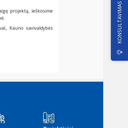
KONSULTAVIMAS
aigę projektą, ieškosime
nė.
val., Kauno savivaldybės