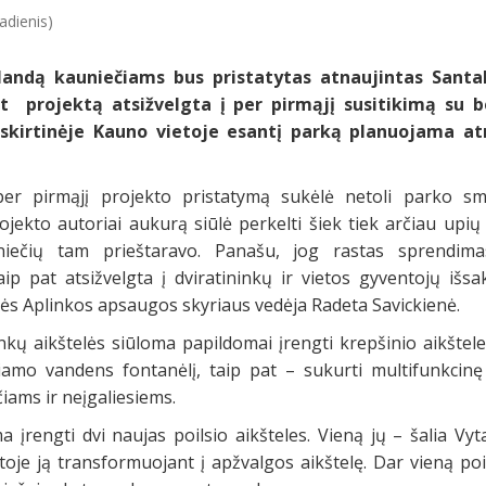
adienis)
landą kauniečiams bus pristatytas atnaujintas Sant
t projektą atsižvelgta į per pirmąjį susitikimą su
šskirtinėje Kauno vietoje esantį parką planuojama at
per pirmąjį projekto pristatymą sukėlė netoli parko s
jekto autoriai aukurą siūlė perkelti šiek tiek arčiau upių 
uniečių tam prieštaravo. Panašu, jog rastas sprendimas
ip pat atsižvelgta į dviratininkų ir vietos gyventojų išsa
ės Aplinkos apsaugos skyriaus vedėja Radeta Savickienė.
ninkų aikštelės siūloma papildomai įrengti krepšinio aikšte
iamo vandens fontanėlį, taip pat – sukurti multifunkcinę
iams ir neįgaliesiems.
 įrengti dvi naujas poilsio aikšteles. Vieną jų – šalia Vy
toje ją transformuojant į apžvalgos aikštelę. Dar vieną po