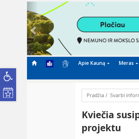
Previous
Apie Kauną
Meras
Open toolbar
Kultūros renginiai
Pradžia
Svarbi infor
Kviečia susi
projektu