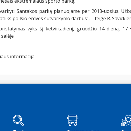
riešais ekstremalaus sporto parką.
tvarkyti Santakos parką planuojame per 2018-uosius. Užb
tliks poilsio erdvės sutvarkymo darbus“, – teigė R. Savickie
istatymas vyks šį ketvirtadienį, gruodžio 14 dieną, 17 
 salėje.
iaus informacija