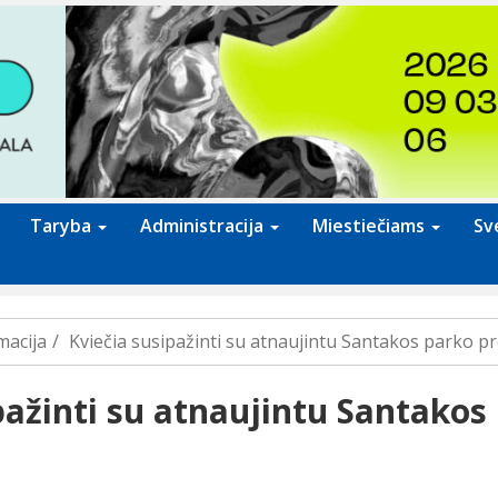
Taryba
Administracija
Miestiečiams
Sv
macija
Kviečia susipažinti su atnaujintu Santakos parko p
pažinti su atnaujintu Santakos