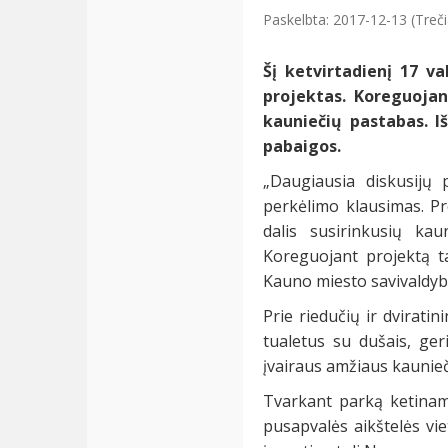
Paskelbta: 2017-12-13 (Treči
Šį ketvirtadienį
17
va
projektas. Koreguojan
kauniečių pastabas. I
pabaigos.
„Daugiausia diskusijų 
perkėlimo klausimas. Pro
dalis susirinkusių ka
Koreguojant projektą ta
Kauno miesto savivaldyb
Prie riedučių ir dvirati
tualetus su dušais, ger
įvairaus amžiaus kaunieč
Tvarkant parką ketinama
pusapvalės aikštelės vie