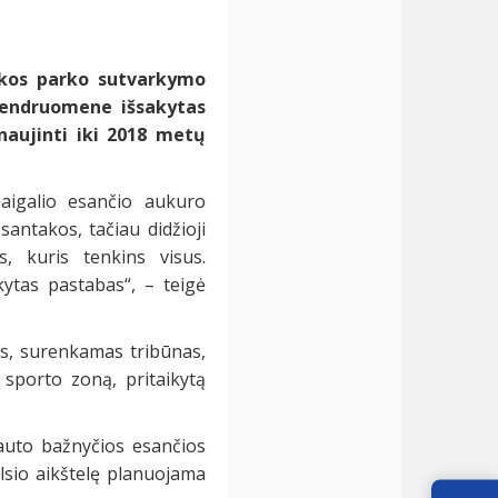
akos parko sutvarkymo
 bendruomene išsakytas
naujinti iki
2018
metų
maigalio esančio aukuro
santakos, tačiau didžioji
, kuris tenkins visus.
kytas pastabas“, – teigė
les, surenkamas tribūnas,
 sporto zoną, pritaikytą
tauto bažnyčios esančios
ilsio aikštelę planuojama