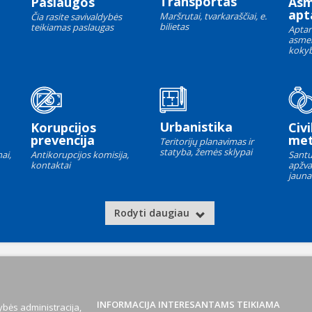
Transportas
Paslaugos
As
apt
Maršrutai, tvarkaraščiai, e.
Čia rasite savivaldybės
bilietas
teikiamas paslaugas
Aptar
asme
kokyb
Urbanistika
Korupcijos
Civi
prevencija
met
Teritorijų planavimas ir
statyba, žemės sklypai
ai,
Antikorupcijos komisija,
Santu
kontaktai
apžva
jauna
Rodyti daugiau
INFORMACIJA INTERESANTAMS TEIKIAMA
bės administracija,