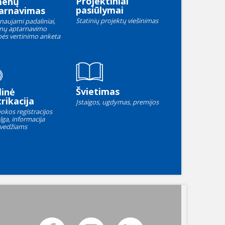
Projektiniai
menų
pasiūlymai
arnavimas
Statinių projektų viešinimas
naujami padaliniai,
nų aptarnavimo
ės vertinimo anketa
Švietimas
linė
rikacija
Įstaigos, ugdymas, premijos
okos registracijos
lga, informacija
vedžiams