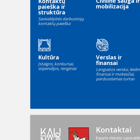
Civilinė sauga ir
Kontaktų
mobilizacija
paieška ir
struktūra
Savivaldybės darbuotojų
kontaktų paieška
Kultūra
Verslas ir
finansai
Įstaigos, konkursai,
stipendijos, renginiai
Lengvatos verslui, leidim
finansai ir mokesčiai,
parduodamas turtas
Kontaktai
Kauno miesto savivaldy