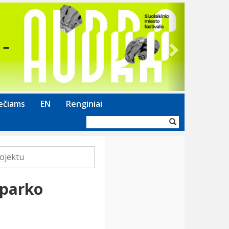
Next
ečiams
EN
Renginiai
Paieškos
forma
rojektu
 parko