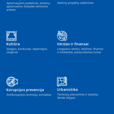
Statinių projektų viešinimas
Aptarnaujami padaliniai, asmenų
aptarnavimo kokybės vertinimo
anketa
Kultūra
Verslas ir finansai
Įstaigos, konkursai, stipendijos,
Lengvatos verslui, leidimai, finansai
renginiai
ir mokesčiai, parduodamas turtas
Urbanistika
Korupcijos prevencija
Teritorijų planavimas ir statyba,
Antikorupcijos komisija, kontaktai
žemės sklypai