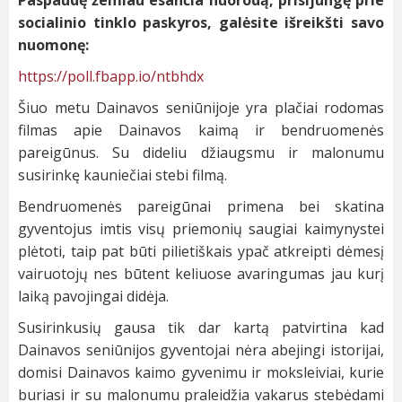
Paspaudę žemiau esančia nuorodą, prisijungę prie
socialinio tinklo paskyros, galėsite išreikšti savo
nuomonę:
https://poll.fbapp.io/ntbhdx
Šiuo metu Dainavos seniūnijoje yra plačiai rodomas
filmas apie Dainavos kaimą ir bendruomenės
pareigūnus. Su dideliu džiaugsmu ir malonumu
susirinkę kauniečiai stebi filmą.
Bendruomenės pareigūnai primena bei skatina
gyventojus imtis visų priemonių saugiai kaimynystei
plėtoti, taip pat būti pilietiškais ypač atkreipti dėmesį
vairuotojų nes būtent keliuose avaringumas jau kurį
laiką pavojingai didėja.
Susirinkusių gausa tik dar kartą patvirtina kad
Dainavos seniūnijos gyventojai nėra abejingi istorijai,
domisi Dainavos kaimo gyvenimu ir moksleiviai, kurie
buriasi ir su malonumu praleidžia vakarus stebėdami