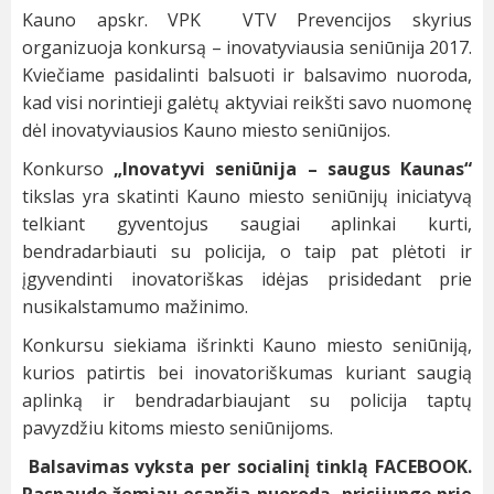
Kauno apskr. VPK VTV Prevencijos skyrius
organizuoja konkursą – inovatyviausia seniūnija 2017.
Kviečiame pasidalinti balsuoti ir balsavimo nuoroda,
kad visi norintieji galėtų aktyviai reikšti savo nuomonę
dėl inovatyviausios Kauno miesto seniūnijos.
Konkurso
„Inovatyvi seniūnija – saugus Kaunas“
tikslas yra skatinti Kauno miesto seniūnijų iniciatyvą
telkiant gyventojus saugiai aplinkai kurti,
bendradarbiauti su policija, o taip pat plėtoti ir
įgyvendinti inovatoriškas idėjas prisidedant prie
nusikalstamumo mažinimo.
Konkursu siekiama išrinkti Kauno miesto seniūniją,
kurios patirtis bei inovatoriškumas kuriant saugią
aplinką ir bendradarbiaujant su policija taptų
pavyzdžiu kitoms miesto seniūnijoms.
Balsavimas vyksta per socialinį tinklą FACEBOOK.