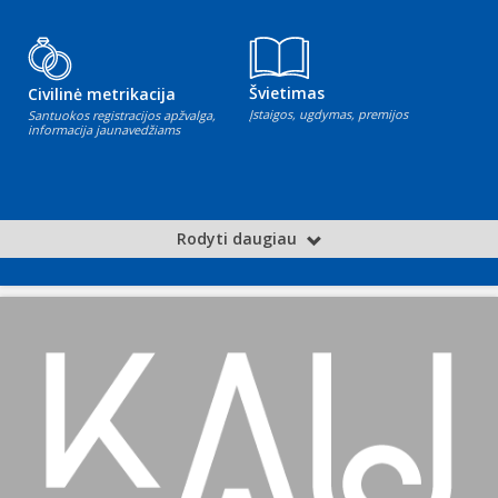
Švietimas
Civilinė metrikacija
Įstaigos, ugdymas, premijos
Santuokos registracijos apžvalga,
informacija jaunavedžiams
Rodyti daugiau