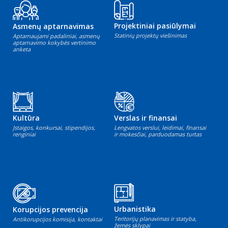
Projektiniai pasiūlymai
Asmenų aptarnavimas
Statinių projektų viešinimas
Aptarnaujami padaliniai, asmenų
aptarnavimo kokybės vertinimo
anketa
Kultūra
Verslas ir finansai
Įstaigos, konkursai, stipendijos,
Lengvatos verslui, leidimai, finansai
renginiai
ir mokesčiai, parduodamas turtas
Urbanistika
Korupcijos prevencija
Teritorijų planavimas ir statyba,
Antikorupcijos komisija, kontaktai
žemės sklypai