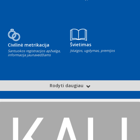
Švietimas
Civilinė metrikacija
Įstaigos, ugdymas, premijos
Santuokos registracijos apžvalga,
informacija jaunavedžiams
Rodyti daugiau