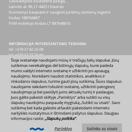
Savivaldybės biudžetinė įstaiga,
Laisvės al. 96, LT-44251 Kaunas
Duomenys kaupiami ir saugomi Juridinių asmenų registre
Kodas
188764867
PVM mokėtojo kodas
LT 887648610
INFORMACIJA INTERESANTAMS TEIKIAMA
tel. +370 37 42 26 08
tel. +370 37 77 76 66
Šioje svetainėje naudojami mūsų ir trečiųjų šalių slapukai. Jūsų
tel. +370 660 07000
sutikimas nereikalingas dėl būtinųjų slapukų, kurie padeda
el. p.
info@kaunas.lt
mums valdyti interneto svetainę ir užtikrinti jos apsaugą,
naudojimo. Norėdami naudoti statistikos, analitikos ir
rinkodaros slapukus, turime gauti jūsų sutikimą. Šiuos slapukus
naudojame siekdami tobulinti svetainę, užtikrinti patogesnį
naudojimąsi ja bei pasiūlyti jums aktualų turinį ir paslaugas.
Juos galite pakeisti skiltyje „Parinktys“ arba sutikti su visų
2023 m. Kauno miesto savivaldybė. Kopijuoti ir platinti
slapukų naudojimu paspaudę mygtuką „Sutikti su visais“. Savo
www.kaunas.lt skelbiamą informaciją be autorių sutikimo draudžiama.
sutikimą bet kada galėsite atšaukti pakeisdami interneto
|
Svetainės žemėlapis »
naršyklės nustatymus ir ištrindami įrašytus slapukus. Daugiau
informacijos rasite:
„Slapukų politika“
.
Parinktys
Sutinku su visais