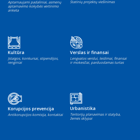
Statinių projektų viešinimas
Aptarnaujami padaliniai, asmenų
aptarnavimo kokybės vertinimo
anketa
Kultūra
Verslas ir finansai
Įstaigos, konkursai, stipendijos,
Lengvatos verslui, leidimai, finansai
renginiai
ir mokesčiai, parduodamas turtas
Urbanistika
Korupcijos prevencija
Teritorijų planavimas ir statyba,
Antikorupcijos komisija, kontaktai
žemės sklypai