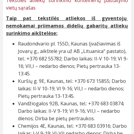
Tekstilės atliekų surinkimo konteinerių pastatymo
vietų sąrašas
Taip pat tekstilės atliekos iš gyventojų
nemokamai priimamos didelių gabaritų atliekų
surinkimo aikštelėse:
Raudondvario pl. 155D, Kaunas (įvažiavimas iš
Jovarų g., aikštelė yra už AB „Lituanica“ pastato),
tel.: +370 682 55782; Darbo laikas: II-V 10-19; VI 9-
16; VII,I – nedarbo dienos; Pietų pertrauka 13-
13:45.
Kuršių g. 9E, Kaunas, tel.: +370 673 15855; Darbo
laikas: II-V 10-19; VI 9-16; VII,I – nedarbo dienos;
Pietų pertrauka 13-13:45.
Vandžiogalos 92B, Kaunas, tel.: +370 683 03874;
Darbo laikas: II-V 9-19; VI 9-16; VII,I – nedarbo
dienos; Dirba be pietų pertraukos.
Chemijos 4E, Kaunas, tel.: +370 683 03916; Darbo
laikas: I-V 9-19; VI-VII nedarbo dienos; Dirba be