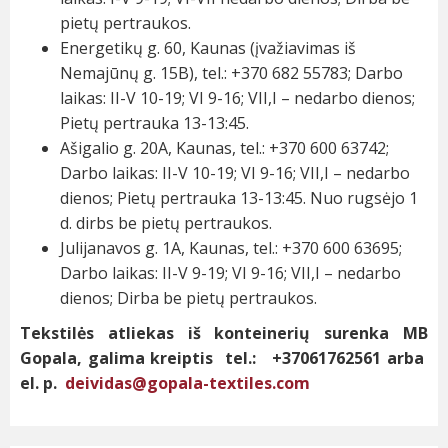
pietų pertraukos.
Energetikų g. 60, Kaunas (įvažiavimas iš
Nemajūnų g. 15B), tel.: +370 682 55783; Darbo
laikas: II-V 10-19; VI 9-16; VII,I – nedarbo dienos;
Pietų pertrauka 13-13:45.
Ašigalio g. 20A, Kaunas, tel.: +370 600 63742;
Darbo laikas: II-V 10-19; VI 9-16; VII,I – nedarbo
dienos; Pietų pertrauka 13-13:45. Nuo rugsėjo 1
d. dirbs be pietų pertraukos.
Julijanavos g. 1A, Kaunas, tel.: +370 600 63695;
Darbo laikas: II-V 9-19; VI 9-16; VII,I – nedarbo
dienos; Dirba be pietų pertraukos.
Tekstilės atliekas iš konteinerių surenka MB
Gopala, galima kreiptis tel.: +37061762561 arba
el. p.
deividas@gopala-textiles.com