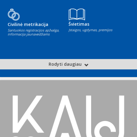
Švietimas
Civilinė metrikacija
Įstaigos, ugdymas, premijos
Santuokos registracijos apžvalga,
informacija jaunavedžiams
Rodyti daugiau