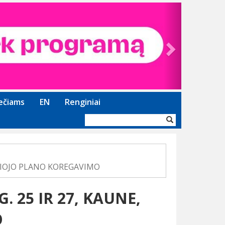
Next
ečiams
EN
Renginiai
Paieškos
forma
ALIOJO PLANO KOREGAVIMO
 25 IR 27, KAUNE,
O