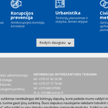
Urbanistika
Korupcijos
Civi
prevencija
met
Teritorijų planavimas ir
statyba, žemės sklypai
ai,
Antikorupcijos komisija,
Santu
kontaktai
apžva
jauna
Rodyti daugiau
INFORMACIJA INTERESANTAMS TEIKIAMA
bės administracija,
tel. +370 37 42 26 08
 įstaiga,
tel. +370 37 77 76 66
1 Kaunas
tel. +370 660 07000
augomi Juridinių
el. p.
info@kaunas.lt
sų sutikimas nereikalingas dėl būtinųjų slapukų, kurie padeda mums valdyti in
T 887648610
s, turime gauti jūsų sutikimą. Šiuos slapukus naudojame siekdami tobulinti sv
inktys“ arba sutikti su visų slapukų naudojimu paspaudę mygtuką „Sutikti su vi