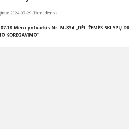
jinta: 2024-07-29 (Pirmadienis)
.07.18 Mero potvarkis Nr. M-834 „DĖL ŽEMĖS SKLYPŲ D
NO KOREGAVIMO“