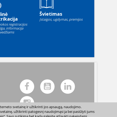
Švietimas
linė
rikacija
Įstaigos, ugdymas, premijos
okos registracijos
lga, informacija
vedžiams
terneto svetainę ir užtikrinti jos apsaugą, naudojimo.
etainę, užtikrinti patogesnį naudojimąsi ja bei pasiūlyti jums
sais“. Savo sutikimą bet kada galėsite atšaukti pakeisdami