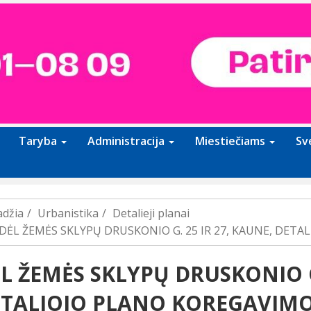
Taryba
Administracija
Miestiečiams
Sv
adžia
Urbanistika
Detalieji planai
DĖL ŽEMĖS SKLYPŲ DRUSKONIO G. 25 IR 27, KAUNE, DET
L ŽEMĖS SKLYPŲ DRUSKONIO G.
TALIOJO PLANO KOREGAVIM