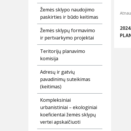
Žemės sklypo naudojimo
Atnau
paskirties ir būdo keitimas
2024
Žemės sklypų formavimo
PLA
ir pertvarkymo projektai
Teritorijų planavimo
komisija
Adresų ir gatvių
pavadinimų suteikimas
(keitimas)
Kompleksiniai
urbanistiniai – ekologiniai
koeficientai žemės sklypų
vertei apskaičiuoti