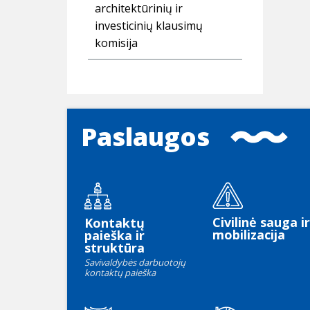
architektūrinių ir
investicinių klausimų
komisija
Paslaugos
Civilinė sauga ir
Kontaktų
mobilizacija
paieška ir
struktūra
Savivaldybės darbuotojų
kontaktų paieška