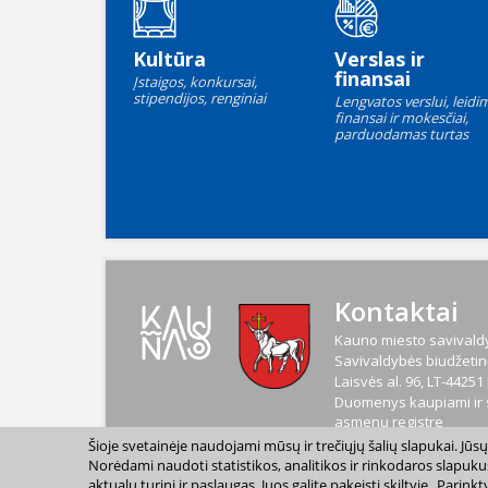
Kultūra
Verslas ir
finansai
Įstaigos, konkursai,
stipendijos, renginiai
Lengvatos verslui, leidim
finansai ir mokesčiai,
parduodamas turtas
Kontaktai
Kauno miesto savivaldy
Savivaldybės biudžetinė
Laisvės al. 96, LT-4425
Duomenys kaupiami ir s
asmenų registre
Kodas
188764867
Šioje svetainėje naudojami mūsų ir trečiųjų šalių slapukai. Jū
PVM mokėtojo kodas
L
Norėdami naudoti statistikos, analitikos ir rinkodaros slapuku
aktualų turinį ir paslaugas. Juos galite pakeisti skiltyje „Par