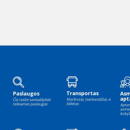
Transportas
Paslaugos
As
apt
Maršrutai, tvarkaraščiai, e.
Čia rasite savivaldybės
bilietas
teikiamas paslaugas
Aptar
asme
kokyb