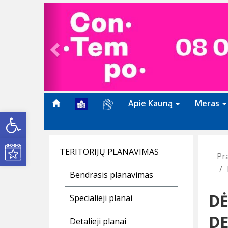
Previous
Apie Kauną
Meras
Open toolbar
Kultūros renginiai
TERITORIJŲ PLANAVIMAS
Pr
Bendrasis planavimas
DĖ
Specialieji planai
DE
Detalieji planai