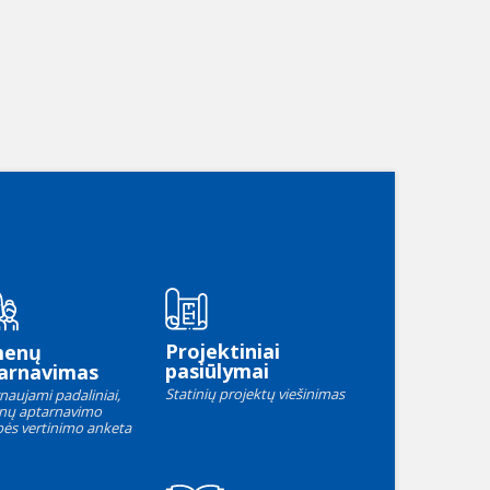
Projektiniai
menų
pasiūlymai
arnavimas
Statinių projektų viešinimas
naujami padaliniai,
nų aptarnavimo
ės vertinimo anketa