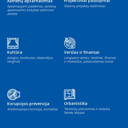
Projektiniai pasiūlymai
Asmenų aptarnavimas
Statinių projektų viešinimas
Aptarnaujami padaliniai, asmenų
aptarnavimo kokybės vertinimo
anketa
Kultūra
Verslas ir finansai
Įstaigos, konkursai, stipendijos,
Lengvatos verslui, leidimai, finansai
renginiai
ir mokesčiai, parduodamas turtas
Urbanistika
Korupcijos prevencija
Teritorijų planavimas ir statyba,
Antikorupcijos komisija, kontaktai
žemės sklypai