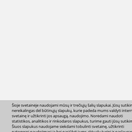
Šioje svetainėje naudojami mūsų ir trečiųjų šalių slapukai. Jūsų sutik
nereikalingas dėl būtinųjų slapukų, kurie padeda mums valdyti inter
svetainę ir užtikrinti jos apsaugą, naudojimo. Norėdami naudoti
statistikos, analitikos ir rinkodaros slapukus, turime gauti jūsų sutiki
Šiuos slapukus naudojame siekdami tobulinti svetainę, užtikrinti
patogesnį naudojimąsi ja bei pasiūlyti jums aktualų turinį ir paslaugas