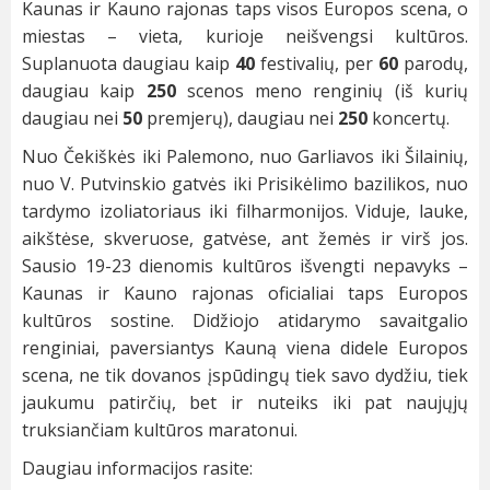
Kaunas ir Kauno rajonas taps visos Europos scena, o
miestas – vieta, kurioje neišvengsi kultūros.
Suplanuota daugiau kaip
40
festivalių, per
60
parodų,
daugiau kaip
250
scenos meno renginių (iš kurių
daugiau nei
50
premjerų), daugiau nei
250
koncertų.
Nuo Čekiškės iki Palemono, nuo Garliavos iki Šilainių,
nuo V. Putvinskio gatvės iki Prisikėlimo bazilikos, nuo
tardymo izoliatoriaus iki filharmonijos. Viduje, lauke,
aikštėse, skveruose, gatvėse, ant žemės ir virš jos.
Sausio 19-23 dienomis kultūros išvengti nepavyks –
Kaunas ir Kauno rajonas oficialiai taps Europos
kultūros sostine. Didžiojo atidarymo savaitgalio
renginiai, paversiantys Kauną viena didele Europos
scena, ne tik dovanos įspūdingų tiek savo dydžiu, tiek
jaukumu patirčių, bet ir nuteiks iki pat naujųjų
truksiančiam kultūros maratonui.
Daugiau informacijos rasite: