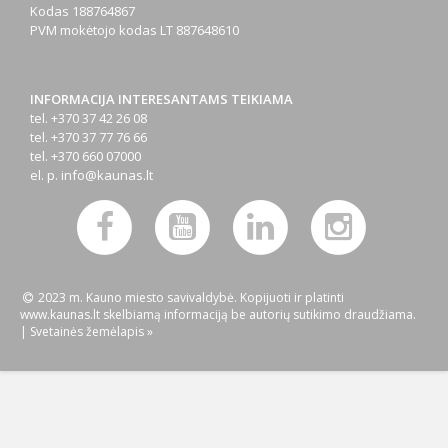
Kodas
188764867
PVM mokėtojo kodas
LT 887648610
INFORMACIJA INTERESANTAMS TEIKIAMA
tel. +370 37 42 26 08
tel. +370 37 77 76 66
tel. +370 660 07000
el. p.
info@kaunas.lt
2023 m. Kauno miesto savivaldybė. Kopijuoti ir platinti
www.kaunas.lt skelbiamą informaciją be autorių sutikimo draudžiama.
|
Svetainės žemėlapis »