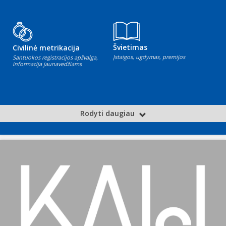
Švietimas
Civilinė metrikacija
Įstaigos, ugdymas, premijos
Santuokos registracijos apžvalga,
informacija jaunavedžiams
Rodyti daugiau