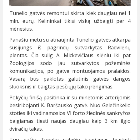
Tunelio gatvės remontui skirta kiek daugiau nei 1
mln. eurų. Kelininkai tikisi viską užbaigti per 4
mėnesius.
Panašiu metu su atnaujinta Tunelio gatvės atkarpa
susijungs iš pagrindų sutvarkytas Radvilėnų
plentas. Čia sulig A. Mickevičiaus slėniu iki pat
Zoologijos sodo jau sutvarkytos požeminės
komunikacijos, po gatve montuojamos pralaidos.
Vasarą bus paklotas galutinis gatvės dangos
sluoksnis ir baigtas pėsčiųjų tako įrengimas.
Pokyčių finišą pasitinka ir su minėtomis arterijomis
besiribojanti K. Baršausko gatvė. Nuo Geležinkelio
stoties iki vadinamosios VI forto žiedinės sankryžos
baigiamas tiesti naujas daugiau kaip 3 km ilgio
dviračių takas.
Tuo pačiu Tunelio gatvėje baigiamas tvarkyti