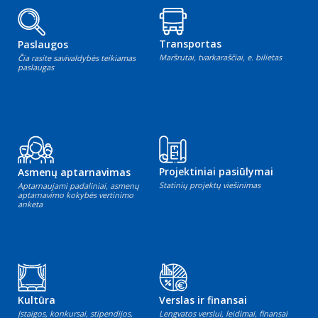
Transportas
Paslaugos
Maršrutai, tvarkaraščiai, e. bilietas
Čia rasite savivaldybės teikiamas
paslaugas
Projektiniai pasiūlymai
Asmenų aptarnavimas
Statinių projektų viešinimas
Aptarnaujami padaliniai, asmenų
aptarnavimo kokybės vertinimo
anketa
Kultūra
Verslas ir finansai
Įstaigos, konkursai, stipendijos,
Lengvatos verslui, leidimai, finansai