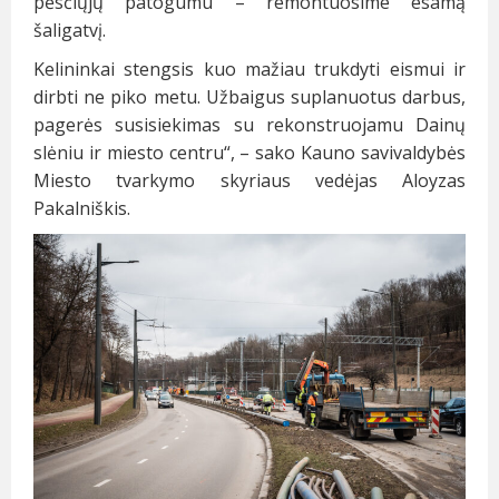
pėsčiųjų patogumu – remontuosime esamą
šaligatvį.
Kelininkai stengsis kuo mažiau trukdyti eismui ir
dirbti ne piko metu. Užbaigus suplanuotus darbus,
pagerės susisiekimas su rekonstruojamu Dainų
slėniu ir miesto centru“, – sako Kauno savivaldybės
Miesto tvarkymo skyriaus vedėjas Aloyzas
Pakalniškis.