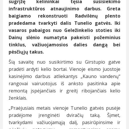
sugrįžę kelininkai tęsia susisiekimo
infrastruktūros atnaujinimo darbus. Greta
baigiamo rekonstruoti Radvilėnų plento
pradedama tvarkyti dalis Tunelio gatvės. Iki
vasaros pabaigos nuo Geležinkelio stoties iki
Dainų slėnio numatyta pakeisti požeminius
tinklus, važiuojamosios dalies dangą bei
pėsčiųjų takus.
Šią savaitę nuo susikirtimo su Girstupio gatve
pradėti ardyti kelio bortai. Vienoje eismo juostoje
kasinėjimo darbus atliekantys „Kauno vandenų“
rangovai vairuotojus iš anksto pasitinka apie
remontą įspėjančiais ir greitį ribojančiais kelio
ženklais.
„Praėjusiais metais vienoje Tunelio gatvės pusėje
pradėjome įrenginėti dviračių taką. Šįmet,
tvarkydami važiuojamąją dalį, pasirūpinsime ir