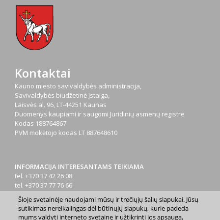
Kontaktai
Kauno miesto savivaldybės administracija,
Savivaldybės biudžetinė įstaiga,
Laisvės al. 96, LT-44251 Kaunas
Duomenys kaupiami ir saugomi Juridinių asmenų registre
Kodas
188764867
PVM mokėtojo kodas
LT 887648610
INFORMACIJA INTERESANTAMS TEIKIAMA
tel. +370 37 42 26 08
tel. +370 37 77 76 66
tel. +370 660 07000
Šioje svetainėje naudojami mūsų ir trečiųjų šalių slapukai. Jūsų
el. p.
info@kaunas.lt
sutikimas nereikalingas dėl būtinųjų slapukų, kurie padeda
mums valdyti interneto svetainę ir užtikrinti jos apsaugą,